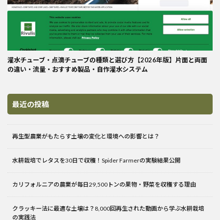
灌水チューブ・点滴チューブの種類と選び方【2026年版】片面と両面
の違い・流量・おすすめ製品・自作灌水システム
最近の投稿
再生型農業がもたらす土壌の変化と環境への影響とは？
水耕栽培でレタスを30日で収穫！Spider Farmerの実験結果公開
カリフォルニアの農業が毎日29,500トンの果物・野菜を収穫する理由
クラッキー法に最適な土壌は？8,000回再生された動画から学ぶ水耕栽培
の実践法