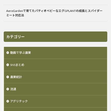
AeroGardenで育てたパティオベビーなエグGPLANTの成長とスパイダー
ミート対応法
カテゴリー
動画で学ぶ農業
SNSまとめ
農業統計
流通
アグリテック