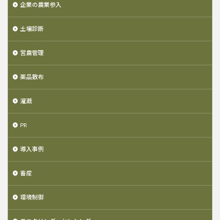
企業の農業参入
土壌診断
営農管理
薬品散布
灌漑
PR
導入事例
畜産
環境制御