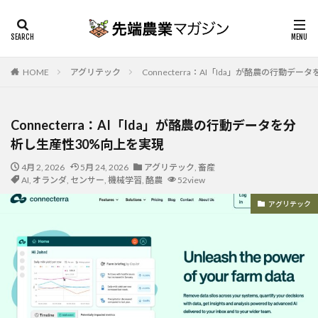
HOME
アグリテック
Connecterra：AI「Ida」が酪農の行動デ
Connecterra：AI「Ida」が酪農の行動データを分
析し生産性30%向上を実現
4月 2, 2026
5月 24, 2026
アグリテック
,
畜産
AI
,
オランダ
,
センサー
,
機械学習
,
酪農
52view
アグリテック