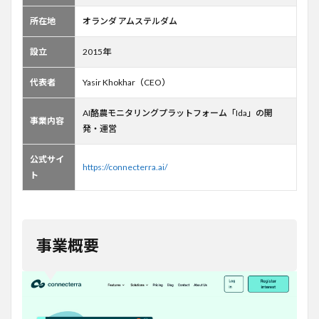
課題
と解
所在地
オランダ アムステルダム
決策
3.1
設立
2015年
課
題：
代表者
Yasir Khokhar（CEO）
大規
模酪
AI酪農モニタリングプラットフォーム「Ida」の開
農に
事業内容
おけ
発・運営
る個
体管
公式サイ
理の
https://connecterra.ai/
ト
限界
3.2
解決
策：
事業概要
AI行
動解
析に
よる
個体
管理
の自