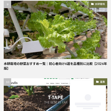
水耕栽培
水耕栽培の野菜おすすめ一覧｜初心者向け6選を品種別に比較【2026年
版】
灌漑