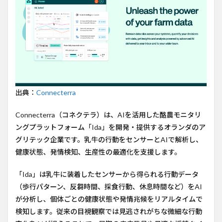
動化
4
ビジ
ネス
モデ
ル
5
今後
出典：
Connecterra
の計
画
Connecterra（コネクテラ）は、AIを活用した酪農モニタリ
6
ングプラットフォーム「Ida」を開発・提供するオランダのア
コメ
グリテック企業です。乳牛の行動をセンサーとAIで解析し、
ント
健康状態、発情検知、生産性の最適化を支援します。
7
参考
「Ida」は乳牛に装着したセンサーから得られる行動データ
URL
（歩行パターン、反芻時間、採食行動、休息時間など）をAI
が分析し、個体ごとの健康状態や発情兆候をリアルタイムで
検知します。従来の目視観察では見逃されがちな微細な行動