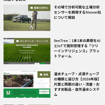
その場で分析可能な土壌分析
農業の効率化
センサーを開発するStenon社
について解説
SeeTree：1本1本の果樹をAI
モニタリング・センシング
とIoTで個別管理する「ツリ
ーインテリジェンス」プラッ
トフォーム
灌水チューブ・点滴チューブ
灌漑
の種類と選び方【2026年版】
片面と両面の違い・流量・お
すすめ製品・自作灌水システ
ム