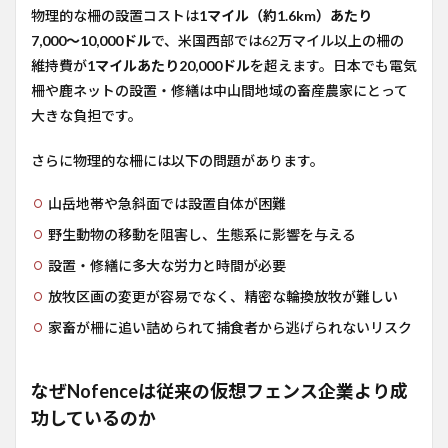
物理的な柵の設置コストは
1マイル（約1.6km）あたり
7,000〜10,000ドル
で、米国西部では62万マイル以上の柵の
維持費が
1マイルあたり20,000ドル
を超えます。日本でも電気
柵や鹿ネットの設置・修繕は中山間地域の畜産農家にとって
大きな負担です。
さらに物理的な柵には以下の問題があります。
山岳地帯や急斜面では設置自体が困難
野生動物の移動を阻害し、生態系に影響を与える
設置・修繕に多大な労力と時間が必要
放牧区画の変更が容易でなく、精密な輪換放牧が難しい
家畜が柵に追い詰められて捕食者から逃げられないリスク
なぜNofenceは従来の仮想フェンス企業より成
功しているのか