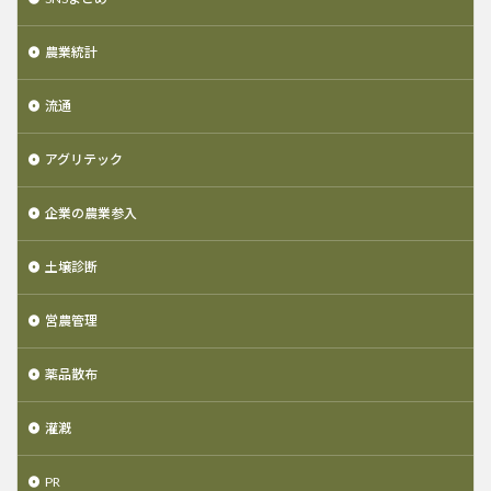
農業統計
流通
アグリテック
企業の農業参入
土壌診断
営農管理
薬品散布
灌漑
PR