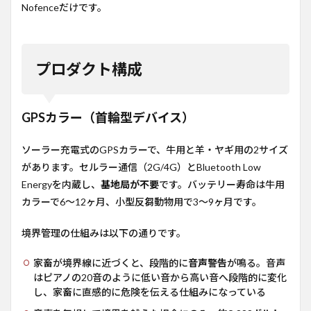
Nofenceだけです。
ス企業
より成
功して
いるの
か
プロダクト構成
5
導入
実績
GPSカラー（首輪型デバイス）
5.1
米国
ソーラー充電式のGPSカラーで、牛用と羊・ヤギ用の2サイズ
導入
があります。セルラー通信（2G/4G）とBluetooth Low
事
例：
Energyを内蔵し、
基地局が不要
です。バッテリー寿命は牛用
Mud
カラーで6〜12ヶ月、小型反芻動物用で3〜9ヶ月です。
Ridge
Ranch
境界管理の仕組みは以下の通りです。
6
料金
家畜が境界線に近づくと、段階的に
音声警告
が鳴る。音声
体系
はピアノの20音のように低い音から高い音へ段階的に変化
7
し、家畜に直感的に危険を伝える仕組みになっている
ビジ