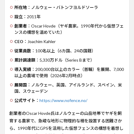
プロ
所在地
：ノルウェー・バトンフヨルドソーラ
ダク
設立
：2011年
ト構
成
創業者
：Oscar Hovde（ヤギ農家。1990年代から仮想フェ
3.1
ンスの構想を温めていた）
GPSカ
CEO
：Joachim Kahler
ラー
（首
従業員数
：100名以上（6カ国、24の国籍）
輪型
デバ
累計調達額
：5,330万ドル（Series Bまで）
イ
導入実績
：200,000台以上のカラー（首輪）を展開、7,000
ス）
以上の農場で使用（2026年2月時点）
3.2
展開国
：ノルウェー、英国、アイルランド、スペイン、米
HerdNet（2025
国、スウェーデン
年9月リリー
ス）
公式サイト
：
https://www.nofence.no/
3.3
スマ
創業者のOscar Hovde氏はノルウェーの山岳地帯でヤギを飼
ート
育する農家で、急峻な地形に物理的な柵を設置する困難さか
フォ
ら、1990年代にGPSを活用した仮想フェンスの構想を着想し
ンア
プリ