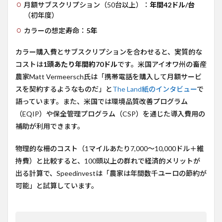
月額サブスクリプション（50台以上）：
年間42ドル/台
（初年度）
カラーの想定寿命：
5年
カラー購入費とサブスクリプションを合わせると、実質的な
コストは
1頭あたり年間約70ドル
です。米国アイオワ州の畜産
農家Matt Vermeersch氏は「携帯電話を購入して月額サービ
スを契約するようなものだ」と
The Land紙のインタビュー
で
語っています。また、米国では環境品質改善プログラム
（EQIP）や保全管理プログラム（CSP）を通じた導入費用の
補助が利用できます。
物理的な柵のコスト（1マイルあたり7,000〜10,000ドル＋維
持費）と比較すると、100頭以上の群れで経済的メリットが
出る計算で、Speedinvestは「農家は年間数千ユーロの節約が
可能」と試算しています。