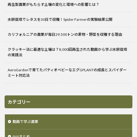
再生型農業がもたらす土壌の変化と環境への影響とは？
水耕栽培でレタスを30日で収穫！Spider Farmerの実験結果公開
カリフォルニアの農業が毎日29,500トンの果物・野菜を収穫する理由
クラッキー法に最適な土壌は？8,000回再生された動画から学ぶ水耕栽培
の実践法
AeroGardenで育てたパティオベビーなエグGPLANTの成長とスパイダー
ミート対応法
カテゴリー
動画で学ぶ農業
SNSまとめ