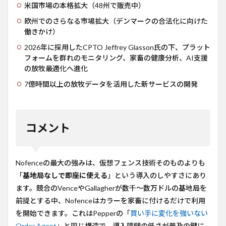
米国市場の本格拡大（48州で販売中）
欧州でのさらなる市場拡大（デンマークの合法化に向けた
働きかけ）
2026年に採用したCPTO Jeffrey Glasson氏の下、プラット
フォームを群れのモニタリング、家畜の健康分析、AI支援
の放牧最適化へ進化
7億時間以上の放牧データを活用した新サービスの開発
コメント
Nofenceの最大の強みは、仮想フェンス技術そのものよりも
「
基地局なしで即座に使える
」という導入のしやすさにあり
ます。競合のVenceやGallagherが数千〜数万ドルの基地局を
前提とする中、Nofenceはカラーを家畜に付けるだけで利用
を開始できます。これはPepperの「
買い手に変化を強いない
Order Agent
」と同じ構造で、導入障壁の低さが普及の鍵に