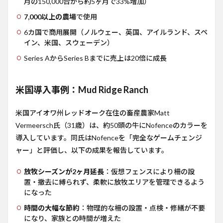
月の150,000台から約5ヶ月で33%増加）
7,000以上の農場
で使用
6カ国で商用展開（ノルウェー、英国、アイルランド、スペ
イン、米国、スウェーデン）
Series AからSeries Bまでに売上は20倍に成長
米国導入事例：Mud Ridge Ranch
米国アイオワ州レッドオーク在住の畜産農家Matt
Vermeersch氏（31歳）は、約50頭の牛にNofenceのカラーを
導入しています。同氏はNofenceを「完全なゲームチェンジ
ャー」と評価し、以下の成果を報告しています。
放牧シーズンが2ヶ月延長
：仮想フェンスにより柵の設
置・撤去に縛られず、柔軟に放牧エリアを管理できるよう
になった
時間の大幅な節約
：物理的な柵の設置・点検・修繕が不要
になり、家族との時間が増えた