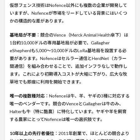
仮想フェンス技術はNofence以外にも複数の企業が開発して
いますが、Nofenceが市場をリードしている背景にはいくつ
かの構造的な差があります。
基地局が不要
：競合のVence（Merck Animal Health傘下）は
1台約10,000ドルの専用基地局が必要で、Gallagher
eShepherdも5,000〜10,000ドルのLoRa基地局を設置する必
要があります。Nofenceはセルラー通信とHerdNet（カラー
間通信）を組み合わせることで、追加インフラなしで動作し
ます。これにより初期導入コストが大幅に下がり、広大な牧
草地でも即座に利用を開始できます。
唯一の複数種対応
：Nofenceは牛、羊、ヤギの3種に対応する
唯一のベンダーです。競合のVenceとGallagherは牛のみ、
Halterも牛（特に酪農）に特化しています。ヤギや羊を飼育
する農家にとってNofenceは唯一の選択肢です。
10年以上の先行者優位
：2011年創業で、ほとんどの競合より