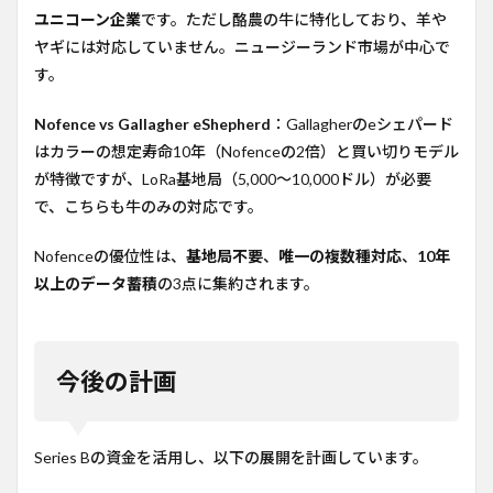
ユニコーン企業
です。ただし酪農の牛に特化しており、羊や
ヤギには対応していません。ニュージーランド市場が中心で
す。
Nofence vs Gallagher eShepherd
：Gallagherのeシェパード
はカラーの想定寿命10年（Nofenceの2倍）と買い切りモデル
が特徴ですが、LoRa基地局（5,000〜10,000ドル）が必要
で、こちらも牛のみの対応です。
Nofenceの優位性は、
基地局不要
、
唯一の複数種対応
、
10年
以上のデータ蓄積
の3点に集約されます。
今後の計画
Series Bの資金を活用し、以下の展開を計画しています。