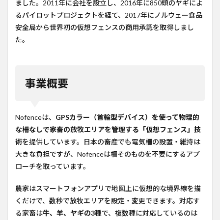
ました。2011年に会社を設立し、2016年に850頭のヤギによ
4
るパイロットプロジェクトを経て、2017年にノルウェー食品
どう
安全局から世界初の仮想フェンスの商用承認を取得しまし
いう
た。
課題
をど
う解
決し
てい
事業概要
るか
4.1
物理
Nofenceは、
GPSカラー（首輪型デバイス）を使って物理的
的な
な柵なしで家畜の放牧エリアを管理する「仮想フェンス」技
柵が
抱え
術
を提供しています。日本の畜産でも電気柵の設置・維持は
る課
大きな負担ですが、Nofenceは柵そのものを不要にするアプ
題
ローチを取っています。
4.2
なぜ
農家はスマートフォンアプリで地図上に仮想的な境界線を描
Nofence
は従来
くだけで、数秒で放牧エリアを設定・変更できます。対応す
の仮想
る家畜は
牛、羊、ヤギの3種
で、複数種に対応しているのは
フェン