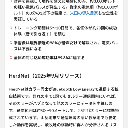
音声を無視して境界を越えた場合にのみ、
約3,000ボルト
ネス
の軽い電気パルス
モデ
が発生する。従来の電気柵（約10,000ボ
ル
ルト）の3分の1以下の強度で、
米国の導入農家
も安全性を
実証している
8
競合
トレーニング期間は5〜10日間で、各個体が約20回の成功
との
体験（音で引き返す）を積む
比較
学習後は
境界接近の96%が音声だけで解決
され、電気パル
9
スは不要になる
今後
の計
全体の
封じ込め成功率は99.3%
に達する
画
10
HerdNet（2025年9月リリース）
コメ
ント
HerdNetは
カラー同士がBluetooth Low Energyで通信する独
11
自技術
です。群れの中で1頭でもセルラー通信圏内にいれば、
参考
URL
そのカラーがハブとなって他のカラーにデータを中継しま
す。通信範囲は約50〜90メートルで、2.5世代カラーに標準搭
載されています。山岳地帯や通信環境の悪い牧草地でも安定
した動作を実現し、放牧地の移動時に群れが分断されるリス