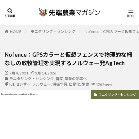
HOME
モニタリング・センシング
Nofence：GPSカラーと仮
Nofence：GPSカラーと仮想フェンスで物理的な柵
なしの放牧管理を実現するノルウェー発AgTech
7月 9, 2021
3月 14, 2026
モニタリング・センシング
,
畜産
,
農業の効率化
IoT
,
センサー
,
ノルウェー
,
機械学習
,
自動化
,
酪農
4067view
モニタリング・センシング