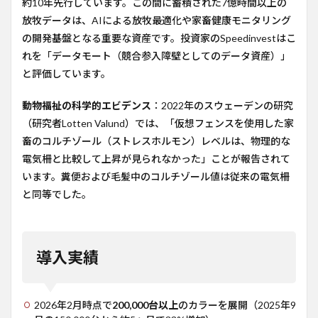
約10年先行しています。この間に蓄積された7億時間以上の
放牧データは、AIによる放牧最適化や家畜健康モニタリング
の開発基盤となる重要な資産です。投資家のSpeedinvestはこ
れを「データモート（競合参入障壁としてのデータ資産）」
と評価しています。
動物福祉の科学的エビデンス
：2022年のスウェーデンの研究
（研究者Lotten Valund）では、「仮想フェンスを使用した家
畜のコルチゾール（ストレスホルモン）レベルは、物理的な
電気柵と比較して上昇が見られなかった」ことが報告されて
います。糞便および毛髪中のコルチゾール値は従来の電気柵
と同等でした。
導入実績
2026年2月時点で
200,000台以上
のカラーを展開（2025年9