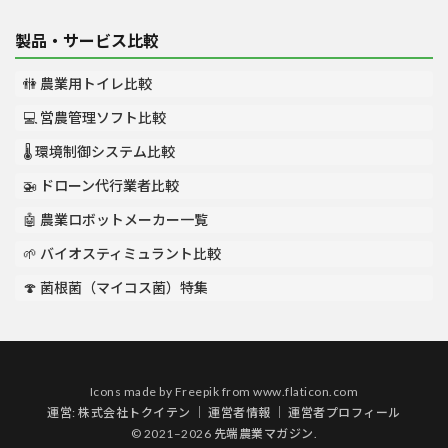
製品・サービス比較
🚻 農業用トイレ比較
💻 営農管理ソフト比較
🌡️ 環境制御システム比較
🚁 ドローン代行業者比較
🤖 農業ロボットメーカー一覧
🌱 バイオスティミュラント比較
🍄 菌根菌（マイコス菌）特集
Icons made by
Freepik
from
www.flaticon.com
運営:
株式会社トクイテン
｜
運営者情報
｜
運営者プロフィール
© 2021–2026 先端農業マガジン.