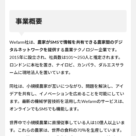
事業
概要
2
事業概要
ビジ
ネス
モデ
ル
Wefarm社は、
農家がSMSで情報を共有できる農家間のデジ
3
タルネットワークを提供
する農業テクノロジー企業です。
テク
2015年に設立され、社員数は101〜250人と推定されます。
ノロ
ロンドンに本社を置き、ナイロビ、カンパラ、ダルエスサラ
ジー
ームに現地法人を置いています。
4
今後
同社は、小規模農家が互いにつながり、問題を解決し、アイ
の計
画
デアを共有し、イノベーションを広めることを可能にしてい
ます。最新の機械学習技術を活用したWefarmのサービスは、
5
コメ
オンラインでもSMSでも機能します。
ント
世界中で小規模農業に直接従事している人は10億人以上いま
6
参考
す。これらの農家は、世界の食料の70％を生産しています。
URL