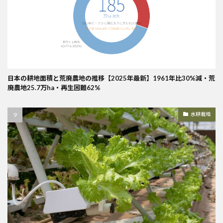
日本の耕地面積と荒廃農地の推移【2025年最新】1961年比30%減・荒
廃農地25.7万ha・再生困難62%
水耕栽培