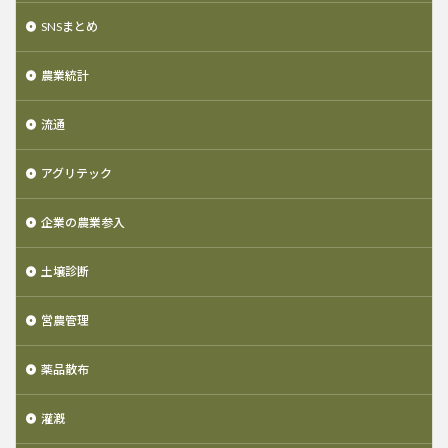
SNSまとめ
農業統計
流通
アグリテック
企業の農業参入
土壌診断
営農管理
薬品散布
灌漑