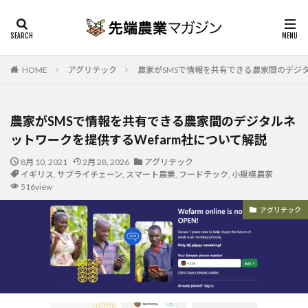
HOME
アグリテック
農家がSMSで情報を共有できる農家間のデジタ
農家がSMSで情報を共有できる農家間のデジタルネ
ットワークを提供するWefarm社について解説
8月 10, 2021
2月 28, 2026
アグリテック
イギリス
,
サプライチェーン
,
スマート農業
,
フードテック
,
小規模農家
516view
アグリテック