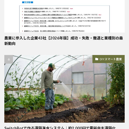
農業に参入した企業43社【2026年版】成功・失敗・撤退と業種別の最
新動向
DIYスマート農業
SwitchBotで作る遠隔潅水システム｜約2,000円で電磁弁を遠隔化