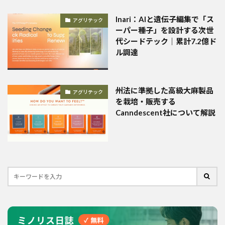
Inari：AIと遺伝子編集で「ス
アグリテック
ーパー種子」を設計する次世
代シードテック｜累計7.2億ド
ル調達
州法に準拠した高級大麻製品
アグリテック
を栽培・販売する
Canndescent社について解説