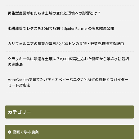
再生型農業がもたらす土壌の変化と環境への影響とは？
水耕栽培でレタスを30日で収穫！Spider Farmerの実験結果公開
カリフォルニアの農業が毎日29,500トンの果物・野菜を収穫する理由
クラッキー法に最適な土壌は？8,000回再生された動画から学ぶ水耕栽培
の実践法
AeroGardenで育てたパティオベビーなエグGPLANTの成長とスパイダー
ミート対応法
カテゴリー
動画で学ぶ農業