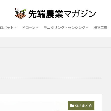
ロボット
ドローン
モニタリング・センシング
植物工場
業ロボットメーカー比較15社
ドローン農薬散布の代行業者比較
ハウス用遮光剤・遮熱剤の比較
農業用環境制御システム比較
SNSまとめ