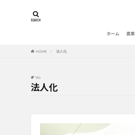
ホーム
農業
農
HOME
法人化
TAG
法人化