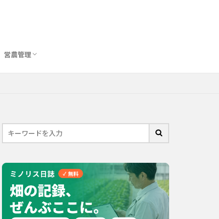
営農管理
圃場管理アプリおすすめ10選
農業用トイレ比較
バイオスティミュラント完全ガイド