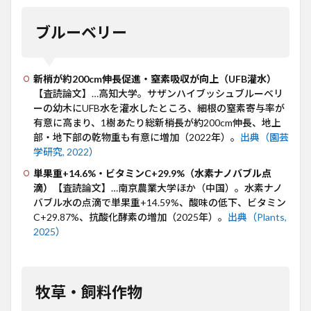
ブルーベリー
新梢が約200cm伸長促進・窒素吸収が向上（UFB灌水）
【査読論文】…高知大学。サザンハイブッシュブルーベリ
ーの幼木にUFB水を灌水したところ、細根の窒素寄与率が
有意に高まり、1樹あたり総新梢長が約200cm伸長、地上
部・地下部の乾物重も有意に増加（2022年）。
出典（園芸
学研究, 2022）
単果重+14.6%・ビタミンC+29.9%（水素ナノバブル点
滴）
【査読論文】…南京農業大学ほか（中国）。水素ナノ
バブル水の点滴で単果重+14.59%、酸味の低下、ビタミン
C+29.87%、抗酸化酵素の増加（2025年）。
出典（Plants,
2025）
牧草・飼料作物