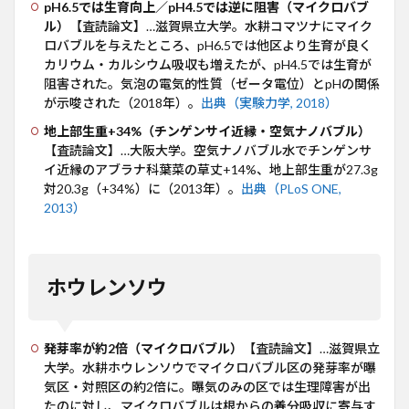
pH6.5では生育向上／pH4.5では逆に阻害（マイクロバブ
ル）
【査読論文】…滋賀県立大学。水耕コマツナにマイク
ロバブルを与えたところ、pH6.5では他区より生育が良く
カリウム・カルシウム吸収も増えたが、pH4.5では生育が
阻害された。気泡の電気的性質（ゼータ電位）とpHの関係
が示唆された（2018年）。
出典（実験力学, 2018）
地上部生重+34%（チンゲンサイ近縁・空気ナノバブル）
【査読論文】…大阪大学。空気ナノバブル水でチンゲンサ
イ近縁のアブラナ科葉菜の草丈+14%、地上部生重が27.3g
対20.3g（+34%）に（2013年）。
出典（PLoS ONE,
2013）
ホウレンソウ
発芽率が約2倍（マイクロバブル）
【査読論文】…滋賀県立
大学。水耕ホウレンソウでマイクロバブル区の発芽率が曝
気区・対照区の約2倍に。曝気のみの区では生理障害が出
たのに対し、マイクロバブルは根からの養分吸収に寄与す