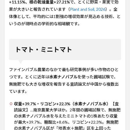
+11.15%、根の乾燥重量+27.21%
で、とくに野菜・果実で効
5
果が大きいと報告されています（
Plant and Soil, 2026
）。全
コマ
体像として、平均的には1割強の増収効果が見込める技術、と
ツナ
いうのが現時点の学術的な相場観です。
（小
松
菜）
6
トマト・ミニトマト
ホウ
レン
ソウ
ファインバブル農業のなかで最も研究事例が多い作物のひと
7
キュ
つです。とくに近年は
水素ナノバブル
を使った圃場試験で、
ウリ
無施肥でも大きな増収を報告する査読論文が中国から複数出
8
ています。
ピー
マ
収量+39.7%・リコピン+22.3%（水素ナノバブル水）
【査
ン・
読論文】…南京農業大学ほか。2年間の圃場試験で、無施肥
パプ
の水素ナノバブル水を与えたミニトマトの1株あたり収量
リカ
が最大+39.7%、糖酸比+8.6%、リコピン+22.3%。無施肥
9
の水素ナノバブル区が「地表水＋施肥」区を上回った