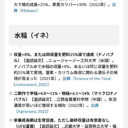
カで根の成長+25%、果実カリバー+30%（2022年）。
出
典（Moleaer）
水稲（イネ）
収量+8%、または同収量を肥料25%減で達成（ナノバブ
ル）
【査読論文】…ニュージャージー工科大学（米国）。
ナノバブル水で水稲の収量+8%、あるいは同じ収量を肥料
約25%減で実現。窒素・カリウム吸収に関わる遺伝子の発
現が高まった（2021年）。
出典（Science of the Total
Environment, 2021）
二期作で早稲+4.8〜11%・晩稲+6.1〜14%（マイクロナノ
バブル）
【査読論文】…江西省農業科学院（中国）。気泡
濃度が高いほど増収する傾向（2022年）。
出典
（Agronomy, 2022）
栄養成長期は生育促進、ただし最終収量は有意差なし
（UFB灌漑）
【査読論文】…近畿大学・滋賀県立大学・福