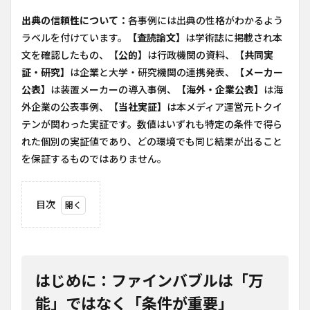
出典の信頼性について：
各事例には出典の性格がわかるよう
ラベルを付けています。
【査読論文】
は学術誌に掲載され本
文を確認したもの、
【公的】
は行政機関の資料、
【共同実
証・研究】
は企業と大学・研究機関の連携発表、
【メーカー
公表】
は装置メーカーの導入事例、
【海外・企業公表】
は海
外企業の公表事例、
【当社実証】
は本メディア運営元トクイ
テンが関わった実証です。数値はいずれも特定の条件で得ら
れた個別の実証値であり、どの環境でも同じ結果が出ること
を保証するものではありません。
目次
1
はじ
め
に：
ファ
はじめに：ファインバブルは「万
イン
バブ
能」ではなく「条件が重要」