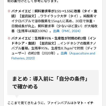
術の裏付けとして参考になります。
バナメイエビ：飼料要求率が2.51→1.55に改善（タイ・査
読）
【査読論文】…ワライラック大学（タイ）。純酸素マ
イクロバブルで溶存酸素を15mg/Lに高め、30日で体重・
日間成長が向上、飼料要求率（少ないほど良い）が大幅改
善（生残率は両区100%）。
出典（PMC, 2024）
バナメイエビ：生残率95%・生産性が対照の約2倍（イン
ドネシア・査読）
【査読論文】…インドネシアの酸素ナノ
バブル養殖。生残率95%、生産性8.7kg/m³で対照（ディフ
ューザー）の約2倍（2020年）。
出典（Aquaculture and
Fisheries, 2020）
まとめ：導入前に「自分の条件」
で確かめる
ここまで見てきたように、ファインバブルは
トマト・イチ