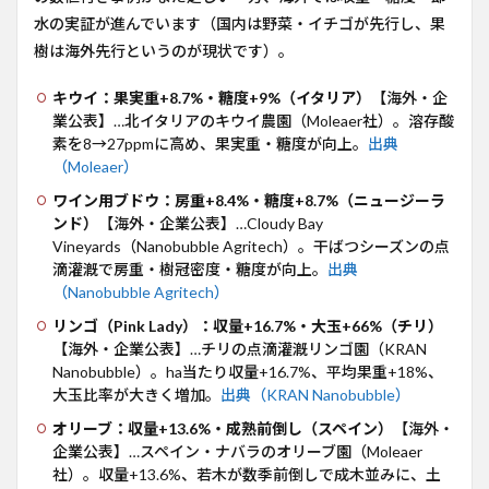
水の実証が進んでいます（国内は野菜・イチゴが先行し、果
樹は海外先行というのが現状です）。
キウイ：果実重+8.7%・糖度+9%（イタリア）
【海外・企
業公表】…北イタリアのキウイ農園（Moleaer社）。溶存酸
素を8→27ppmに高め、果実重・糖度が向上。
出典
（Moleaer）
ワイン用ブドウ：房重+8.4%・糖度+8.7%（ニュージーラ
ンド）
【海外・企業公表】…Cloudy Bay
Vineyards（Nanobubble Agritech）。干ばつシーズンの点
滴灌漑で房重・樹冠密度・糖度が向上。
出典
（Nanobubble Agritech）
リンゴ（Pink Lady）：収量+16.7%・大玉+66%（チリ）
【海外・企業公表】…チリの点滴灌漑リンゴ園（KRAN
Nanobubble）。ha当たり収量+16.7%、平均果重+18%、
大玉比率が大きく増加。
出典（KRAN Nanobubble）
オリーブ：収量+13.6%・成熟前倒し（スペイン）
【海外・
企業公表】…スペイン・ナバラのオリーブ園（Moleaer
社）。収量+13.6%、若木が数季前倒しで成木並みに、土