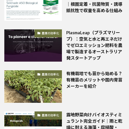
｜根圏定着・抗菌物質・誘導
抵抗性で収量を高める仕組み
PlasmaLeap（プラズマリー
農業の効率化
プ）：空気と水と再エネだけ
でゼロエミッション肥料を農
場で製造するオーストラリア
発スタートアップ
有機栽培でも苗から始める？
農業の効率化
有機苗のメリットや国内育苗
メーカーを紹介
露地野菜向けバイオスティミ
農業の効率化
ュラント完全ガイド｜雨と乾
燥に耐える海藻・腐植酸・