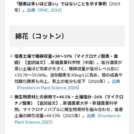
「酸素は多いほど良い」ではないことを示す事例
（2019
年）。
出典（PMC, 2019）
綿花（コットン）
塩害土壌で種綿収量+34〜59%（マイクロナノ酸素・査
読）
【査読論文】…新疆農業科学院（中国）。塩分濃度が
高い土壌ほど効果が大きく、種綿収量が塩分レベル別に
+33.78〜59.06%。溶存酸素を30mg/Lに高め、根の成長や
抗酸化酵素も向上、表土の塩分も低下（2026年）。
出典
（Frontiers in Plant Science, 2026）
微生物資材との併用で+44.5%・土壌塩分−26%（マイクロ
ナノ酸素）
【査読論文】…新疆農業大学・新疆農業科学
院。マイクロナノバブルに微生物資材を組み合わせ、塩害
土壌の綿花収量+44.53%（2025年）。
出典（Frontiers in
Plant Science, 2025）