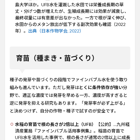
島大学ほか。UFB水を灌漑した水田では栄養成長期の草
丈・分げつ数が増えたが、生殖成長期には効果が減衰し、
最終収量には有意差が出なかった。一方で根が深く伸び、
水田からのメタン放出が低下する副次効果も確認（2022
年）。
出典（日本作物学会, 2022）
育苗（種まき・苗づくり）
種子の発芽や苗づくりの段階でファインバブル水を使う取り
組みも進んでいます。ただし発芽は
とくに条件依存が強い
分
野で、適正な濃度では発芽を早める一方、濃度が高すぎると
逆に発芽を抑える研究もあります。「発芽率が必ず上がる」
と決めつけず、自分の作物・種子で試すのが安全です。
水稲の育苗で根の長さが2倍以上（UFB）
【公的】…九州経
済産業局『ファインバブル活用事例集』。稲苗の育苗で
UFB水を活用した事例で、根の長さが通常の2倍以上に成長