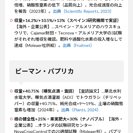
倍増、硝酸態窒素の低下（品質向上）、光合成速度の向上
を報告（2023年）。
出典（Scientific Reports, 2023）
収量+16.2%/+10.5%/+13%（スペイン3研究機関で実証）
【海外・企業公表】…スペイン・アルメリアのハウスキュ
ウリで、Cajamar財団・Tecnova・アルメリア大学の3試験
がそれぞれ増収を確認。肥料や過酸化水素の投入増なしで
達成（Moleaer社供給）。
出典（Fruitnet）
ピーマン・パプリカ
収量+40.75%（曝気点滴・査読）
【査読論文】…華北水利
水電大学。曝気点滴灌漑（ADI）でトウガラシ（チリペッ
パー）の収量+40.75%、純光合成+9〜19%、土壌の硝酸態
窒素も増加（2024年）。
出典（Plants, 2024）
根の健全性+25%・果実肥大+30%（ナノバブル）
【海外・
企業公表】…オランダの試験研究センター
NovaCropControlでの20週間試験（Moleaer社）。パプリ