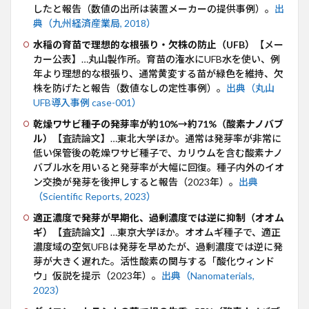
したと報告（数値の出所は装置メーカーの提供事例）。
出
典（九州経済産業局, 2018）
水稲の育苗で理想的な根張り・欠株の防止（UFB）
【メー
カー公表】…丸山製作所。育苗の潅水にUFB水を使い、例
年より理想的な根張り、通常黄変する苗が緑色を維持、欠
株を防げたと報告（数値なしの定性事例）。
出典（丸山
UFB導入事例 case-001）
乾燥ワサビ種子の発芽率が約10%→約71%（酸素ナノバブ
ル）
【査読論文】…東北大学ほか。通常は発芽率が非常に
低い保管後の乾燥ワサビ種子で、カリウムを含む酸素ナノ
バブル水を用いると発芽率が大幅に回復。種子内外のイオ
ン交換が発芽を後押しすると報告（2023年）。
出典
（Scientific Reports, 2023）
適正濃度で発芽が早期化、過剰濃度では逆に抑制（オオム
ギ）
【査読論文】…東京大学ほか。オオムギ種子で、適正
濃度域の空気UFBは発芽を早めたが、過剰濃度では逆に発
芽が大きく遅れた。活性酸素の関与する「酸化ウィンド
ウ」仮説を提示（2023年）。
出典（Nanomaterials,
2023）