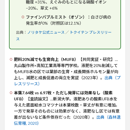
糖度 +31%、えぐみのもとになる硝酸イオン
−20%、草丈 +6%
ファインバブルミスト（オゾン）：
白さび病の
発生率が0%（対照区は12.1%）
出典：
ノリタケ公式ニュース
／
トクイテン プレスリリー
ス
肥料20%減でも生育向上（MUFB）
【共同実証・研究】…
丸山製作所×高知工業高等専門学校。液肥を20%削減して
もMUFB水の区では葉部の生育・成長関係ホルモン量が向
上し、減肥と成長促進の両立を実証（2023年）。
出典（プ
レスリリース）
本葉7.64枚 vs 6.97枚・ただし発芽には効果なし（酸素
UFB）
【査読論文】…新潟大学。液肥ありの酸素UFB水を
与えた底面給水コマツナは本葉枚数・草丈が有意に増加。
一方で発芽そのものには効果がなく、液肥なし区では有意
差が出ないなど条件依存だった（2020年）。
出典（森林遺
伝育種, 2020）