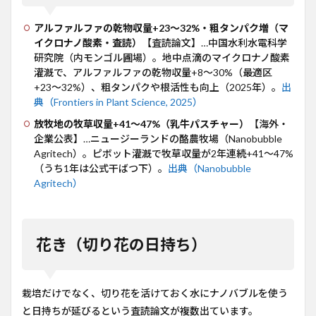
アルファルファの乾物収量+23〜32%・粗タンパク増（マ
イクロナノ酸素・査読）
【査読論文】…中国水利水電科学
研究院（内モンゴル圃場）。地中点滴のマイクロナノ酸素
灌漑で、アルファルファの乾物収量+8〜30%（最適区
+23〜32%）、粗タンパクや根活性も向上（2025年）。
出
典（Frontiers in Plant Science, 2025）
放牧地の牧草収量+41〜47%（乳牛パスチャー）
【海外・
企業公表】…ニュージーランドの酪農牧場（Nanobubble
Agritech）。ピボット灌漑で牧草収量が2年連続+41〜47%
（うち1年は公式干ばつ下）。
出典（Nanobubble
Agritech）
花き（切り花の日持ち）
栽培だけでなく、切り花を活けておく水にナノバブルを使う
と日持ちが延びるという査読論文が複数出ています。