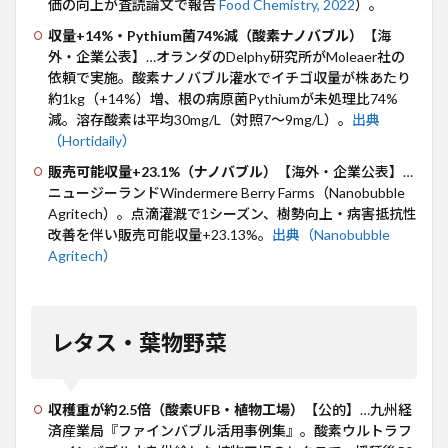
価の向上が査読論文で報告
Food Chemistry, 2022
）。
での
広が
収量+14%・Pythium菌74%減（酸素ナノバブル）
【海
り
外・企業公表】…オランダのDelphy研究所がMoleaer社の
（果
依頼で実施。酸素ナノバブル灌水でイチゴ収量が株あたり
樹・
約1kg（+14%）増、根の病原菌Pythiumが未処理比74%
地域
減。溶存酸素は平均30mg/L（対照7〜9mg/L）。
出典
別）
（Hortidaily）
18
販売可能収量+23.1%（ナノバブル）
【海外・企業公表】…
農業
周
ニュージーランドWindermere Berry Farms（Nanobubble
辺：
Agritech）。点滴灌漑で1シーズン、樹勢向上・病害抵抗性
水産
改善を伴い販売可能収量+23.13%。
出典（Nanobubble
養殖
Agritech）
での
実績
19
まと
レタス・葉物野菜
め：
導入
前に
「自
収穫重が約2.5倍（酸素UFB・植物工場）
【公的】…九州経
分の
済産業局『ファインバブル活用事例集』。酸素ウルトラフ
条