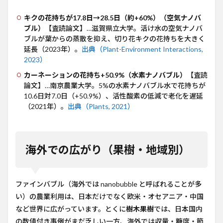
キクの花持ちが17.8日→28.5日（約+60%）（空気ナノバ
ブル）
【査読論文】…滋賀県立大学。活け水の空気ナノバ
ブルが葉からの蒸散を抑え、切り花キクの花持ちを大きく
延長（2023年）。
出典（Plant-Environment Interactions,
2023）
カーネーションの花持ち+50.9%（水素ナノバブル）
【査読
論文】…南京農業大学。5%の水素ナノバブル水で花持ちが
10.6日対7.0日（+50.9%）、活性酸素の低減で老化を遅延
（2021年）。
出典（Plants, 2021）
海外での広がり（果樹・地域別）
ファインバブル（海外では nanobubble と呼ばれることが多
い）の農業利用は、日本だけでなく欧米・オセアニア・中国
など世界に広がっています。とくに
樹木果樹
では、日本国内
の数値付き事例がまだ乏しい一方、海外では収量・糖度・節