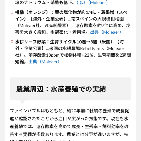
壌のナトリウム・硝酸も低下。
出典（Moleaer）
柑橘（オレンジ）：葉の塩化物が約1/4に・着果増（スペ
イン）
【海外・企業公表】…南スペインの大規模柑橘園
（Moleaer社、90%純酸素）。溶存酸素を約7倍に高め、塩
害を大きく緩和、樹冠密化・着果増。
出典（Moleaer）
水耕リーフ野菜：生育サイクル10週→8週（米国）
【海
外・企業公表】…米国の水耕農場Rebel Farms（Moleaer
社）。溶存酸素18ppmで植物体積+22%、生育期間を2週間
短縮。
出典（Moleaer）
農業周辺：水産養殖での実績
ファインバブルはもともと、約20年前に牡蠣の養殖で成長促
進が確認されたことから注目が広がった技術です。現在も水
産養殖では、溶存酸素を高めて成長・生残率・飼料効率を改
善する実績が多数あります。農業とは分野が違いますが、技