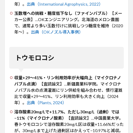
年）。
出典（International Agrophysics, 2022）
玉数増への挑戦・糖度低下なし（ファインバブル）
【メー
カー公表】…OKエンジニアリング。北海道のメロン農園
で、通常より多い玉数付けに挑戦しつつ糖度を維持（2020
年〜）。
出典（OKノズル導入事例）
トウモロコシ
収量+29〜41%・リン利用効率が大幅向上（マイクロナノ
バブル点滴）
【査読論文】…新疆農業科学院。マイクロナ
ノバブル水の点滴灌漑にリン供給を組み合わせ、慣行灌漑
比で収量+29〜41%、リン利用効率も大きく向上（2024
年）。
出典（Plants, 2024）
溶存酸素20mg/Lで+11.7%、ただし30mg/L（過剰）では
−11%（マイクロナノ酸素）
【査読論文】…中国農業大学。
春トウモロコシで溶存酸素20mg/L区は収量+11.66%だった
が、30mg/Lまで上げた過剰区はかえって−10.97%と減収。