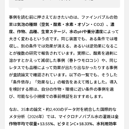
ルは
「万
能」
では
事例を読む前に押さえておきたいのは、ファインバブルの効
なく
果は
気泡の種類（空気・酸素・水素・オゾン・CO2）、濃
「条
度、作物、品種、生育ステージ、水のpHや養分濃度
件が
によって
重
大きく変わるという点です。同じ装置でも、ある条件では増
要」
収し、別の条件では効果が消える、あるいは逆効果になるこ
2
とが複数の研究で報告されています。実際に、酸素を過剰に
トマ
溶かすとかえって減収した事例（春トウモロコシ）や、同じ
ト・
ミニ
レタスでも品種によって効果が出たり出なかったりする事例
トマ
が査読論文で確認されています。以下の一覧でも、そうした
ト
「条件依存」「効果なし」の報告をあえて残しました。導入
3
を検討する際は、自分の作物・環境に近い条件の事例を選
イチ
び、可能なら小規模での事前検証をおすすめします。
ゴ
4
なお、35本の論文・約2,400のデータ対を統合した国際的な
レタ
メタ分析（2026年）では、マイクロナノバブル水の灌漑は
全
ス・
葉物
作物平均で収量+13.55%、ビタミンC+18.33%、水利用効率
野菜