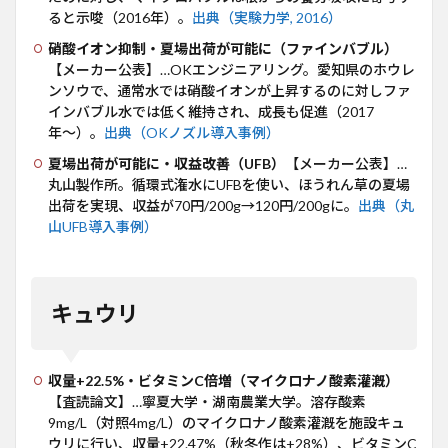
ると示唆（2016年）。
出典（実験力学, 2016）
硝酸イオン抑制・夏場出荷が可能に（ファインバブル）
【メーカー公表】…OKエンジニアリング。愛知県のホウレ
ンソウで、通常水では硝酸イオンが上昇するのに対しファ
インバブル水では低く維持され、成長も促進（2017
年〜）。
出典（OKノズル導入事例）
夏場出荷が可能に・収益改善（UFB）
【メーカー公表】…
丸山製作所。循環式潅水にUFBを使い、ほうれん草の夏場
出荷を実現、収益が70円/200g→120円/200gに。
出典（丸
山UFB導入事例）
キュウリ
収量+22.5%・ビタミンC倍増（マイクロナノ酸素灌漑）
【査読論文】…寧夏大学・湖南農業大学。溶存酸素
9mg/L（対照4mg/L）のマイクロナノ酸素灌漑を施設キュ
ウリに行い、収量+22.47%（秋冬作は+28%）、ビタミンC