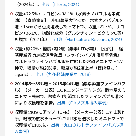
水稲
（2024年）。
出典（Plants, 2024）
（イ
ネ）
収量+22.5%・リコピン+36.1%（水素ナノバブル地中点
滴）
【査読論文】…中国農業大学ほか。水素ナノバブルを
10
地下15cmから点滴灌漑したトマトで、収量+22.5%、リコ
育苗
ピン+36.1%、抗酸化成分（グルタチオン・ビタミンC等）
（種
も増加（2024年）。
出典（Horticulture Research, 2024）
ま
き・
収量+約20%・糖度+約2度（酸素UFB水耕）
【公的】…経
苗づ
済産業省 九州経済産業局『ファインバブル活用事例集』。
く
ウルトラファインバブル水を供給した水耕ミニトマト4品
り）
種で、収量が約20%増、糖度が約2度上昇（技術協力：
11
Ligaric）。
出典（九州経済産業局, 2018）
メロ
ン・
2014年5〜35%増・2015年46%増（酸素添加ファインバブ
スイ
ル）
【メーカー公表】…OKエンジニアリング。熊本県のミ
カ
ニトマト農家で、酸素を1割添加したファインバブル灌水
により収穫増を報告。
出典（OKノズル導入事例）
12
トウ
収穫量110%にアップ（UFB）
【メーカー公表】…丸山製作
モロ
所。既設の散水チューブにUFB水を送水したミニトマトで
コシ
収穫量が110%に。
出典（丸山ウルトラファインバブル導
13
入事例）