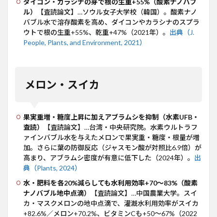
ダイコン・カラシナの芽で根の生重+55%（酸素ナノバブ
ル）
【査読論文】…ソウル女子大学校（韓国）。酸素ナノ
バブル水で溶存酸素を高め、ダイコンやカラシナのスプラ
ウトで根の生重+55%、乾重+47%（2021年）。
出典（J.
People, Plants, and Environment, 2021）
メロン・スイカ
果実重増・糖度上昇に加えアブラムシを抑制（水素UFB・
査読）
【査読論文】…台湾・中央研究院。水素ウルトラフ
ァインバブル水を与えたメロンで果実重・糖度・根量が増
加。さらに葉の防御反応（ジャスモン酸が対照比6.9倍）が
高まり、アブラムシ密度が有意に低下した（2024年）。
出
典（Plants, 2024）
水・肥料を各20%減らしても水利用効率+70〜83%（酸素
ナノバブル地中点滴）
【査読論文】…中国農業大学。スイ
カ・マスクメロンの地中点滴で、灌漑水利用効率がスイカ
+82.6%／メロン+70.2%、ビタミンCも+50〜67%（2022