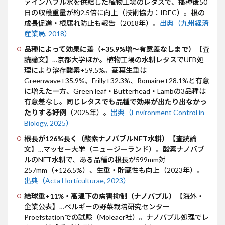
ァインバブル水を供給した植物工場のレタスで、播種後50
件」
日の収穫重量が約2.5倍に向上（技術協力：IDEC）。根の
で確
成長促進・根腐れ防止も報告（2018年）。
出典（九州経済
かめ
る
産業局, 2018）
品種によって効果に差（+35.9%増〜有意差なしまで）
【査
読論文】…京都大学ほか。植物工場の水耕レタスでUFB処
理により溶存酸素+59.5%。茎葉生重は
Greenwave+35.9%、Frilly+32.3%、Romaine+28.1%と有意
に増えた一方、Green leaf・Butterhead・Lambの3品種は
有意差なし。
同じレタスでも品種で効果が出たり出なかっ
たりする好例
（2025年）。
出典（Environment Control in
Biology, 2025）
根長が126%長く（酸素ナノバブルNFT水耕）
【査読論
文】…マッセー大学（ニュージーランド）。酸素ナノバブ
ルのNFT水耕で、ある品種の根長が599mm対
257mm（+126.5%）、生重・貯蔵性も向上（2023年）。
出典（Acta Horticulturae, 2023）
結球重+11%・高温下の病害抑制（ナノバブル）
【海外・
企業公表】…ベルギーの野菜栽培研究センター
Proefstationでの試験（Moleaer社）。ナノバブル処理でレ