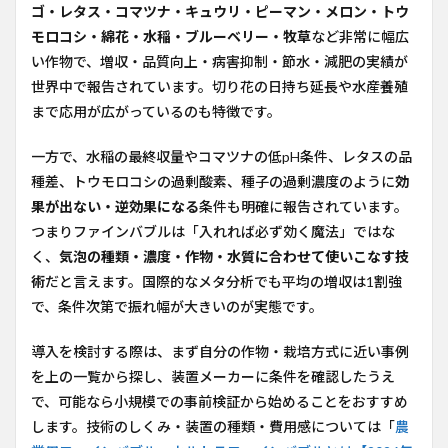
ゴ・レタス・コマツナ・キュウリ・ピーマン・メロン・トウ
モロコシ・綿花・水稲・ブルーベリー・牧草
など非常に幅広
い作物で、増収・品質向上・病害抑制・節水・減肥の実績が
世界中で報告されています。切り花の日持ち延長や水産養殖
まで応用が広がっているのも特徴です。
一方で、水稲の最終収量やコマツナの低pH条件、レタスの品
種差、トウモロコシの過剰酸素、種子の過剰濃度のように
効
果が出ない・逆効果になる
条件も明確に報告されています。
つまりファインバブルは「入れれば必ず効く魔法」ではな
く、
気泡の種類・濃度・作物・水質に合わせて使いこなす技
術
だと言えます。国際的なメタ分析でも平均の増収は1割強
で、条件次第で振れ幅が大きいのが実態です。
導入を検討する際は、まず自分の作物・栽培方式に近い事例
を上の一覧から探し、装置メーカーに条件を確認したうえ
で、可能なら小規模での事前検証から始めることをおすすめ
します。技術のしくみ・装置の種類・費用感については「
農