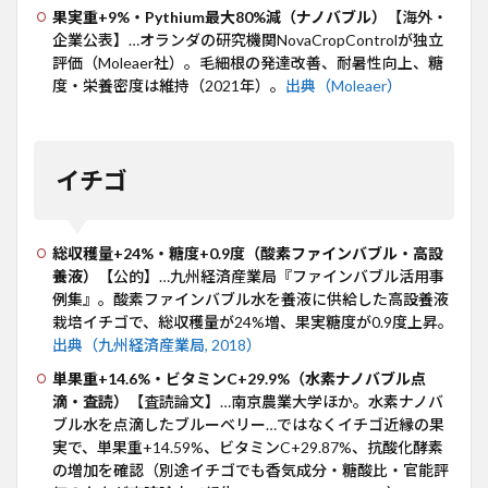
綿花
果実重+9%・Pythium最大80%減（ナノバブル）
【海外・
（コ
企業公表】…オランダの研究機関NovaCropControlが独立
ット
ン）
評価（Moleaer社）。毛細根の発達改善、耐暑性向上、糖
度・栄養密度は維持（2021年）。
出典（Moleaer）
14
ブル
ーベ
リー
イチゴ
15
牧
草・
飼料
総収穫量+24%・糖度+0.9度（酸素ファインバブル・高設
作物
養液）
【公的】…九州経済産業局『ファインバブル活用事
例集』。酸素ファインバブル水を養液に供給した高設養液
16
栽培イチゴで、総収穫量が24%増、果実糖度が0.9度上昇。
花き
出典（九州経済産業局, 2018）
（切
り花
単果重+14.6%・ビタミンC+29.9%（水素ナノバブル点
の日
滴・査読）
【査読論文】…南京農業大学ほか。水素ナノバ
持
ブル水を点滴したブルーベリー…ではなくイチゴ近縁の果
ち）
実で、単果重+14.59%、ビタミンC+29.87%、抗酸化酵素
17
の増加を確認（別途イチゴでも香気成分・糖酸比・官能評
海外