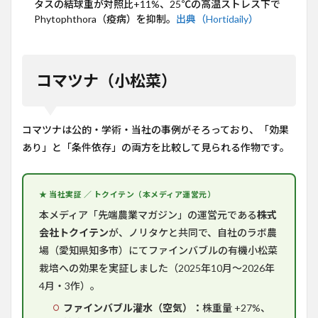
タスの結球重が対照比+11%、25℃の高温ストレス下で
Phytophthora（疫病）を抑制。
出典（Hortidaily）
コマツナ（小松菜）
コマツナは公的・学術・当社の事例がそろっており、「効果
あり」と「条件依存」の両方を比較して見られる作物です。
★ 当社実証 ／ トクイテン（本メディア運営元）
本メディア「先端農業マガジン」の運営元である
株式
会社トクイテン
が、ノリタケと共同で、自社のラボ農
場（愛知県知多市）にてファインバブルの有機小松菜
栽培への効果を実証しました（2025年10月〜2026年
4月・3作）。
ファインバブル灌水（空気）：
株重量 +27%、