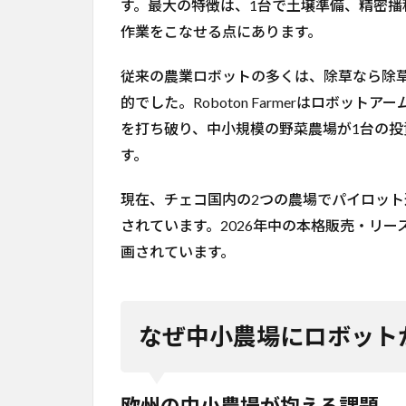
抱え
す。最大の特徴は、1台で土壌準備、精密
る課
作業をこなせる点にあります。
題
3.2
従来の農業ロボットの多くは、除草なら除草
従来
的でした。Roboton Farmerはロボ
の農
を打ち破り、中小規模の野菜農場が1台の
業ロ
ボッ
す。
トの
限界
現在、チェコ国内の2つの農場でパイロッ
4
されています。2026年中の本格販売・リー
Roboton
画されています。
Farmer
の機能
と仕様
4.1
なぜ中小農場にロボット
ロボ
ット
アー
欧州の中小農場が抱える課題