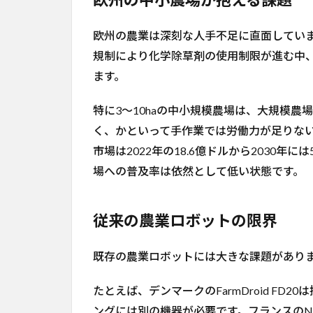
ム搭
載に
よる
欧州の農業は深刻な人手不足に直面してい
汎用
規制により化学除草剤の使用制限が進む中
性
ます。
4.2
電動
特に3〜10haの中小規模農場は、大規模
＋ソ
ーラ
く、かといって手作業では労働力が足りな
ーの
市場は2022年の18.6億ドルから2030年
動力
場への普及率は依然として低い状態です。
設計
4.3
対応
従来の農業ロボットの限界
作業
と精
既存の農業ロボットには大きな課題がありま
密ナ
ビゲ
ーシ
たとえば、デンマークのFarmDroid F
ョン
ングには別の機器が必要です。フランスのNaïo Te