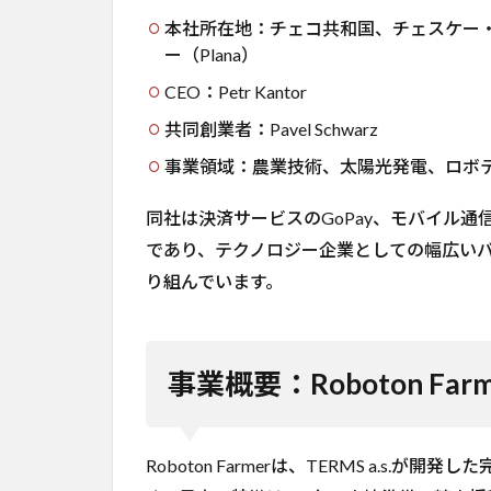
な
本社所在地：チェコ共和国、チェスケー・ブジェ
ぜ
ー（Plana）
中
小
CEO：Petr Kantor
農
共同創業者：Pavel Schwarz
場
に
事業領域：農業技術、太陽光発電、ロボ
ロ
ボ
同社は決済サービスのGoPay、モバイル通信
ッ
ト
であり、テクノロジー企業としての幅広い
が
り組んでいます。
必
要
か
3.1
事業概要：Roboton Far
欧州
の中
小農
Roboton Farmerは、TERMS a.s
場が