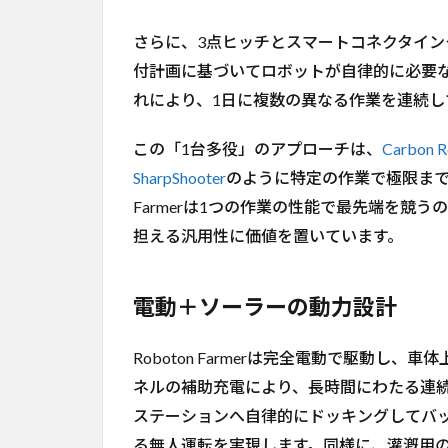
計
画
さらに、3点ヒッチとスマートコネクタイン
8
付計画に基づいてロボットが自律的に必要
コ
れにより、1日に複数の異なる作業を連続し
メ
ン
ト
この「1台多役」のアプローチは、
Carbon 
SharpShooter
のように特定の作業で極限まで精
9
参
Farmerは1つの作業の性能で最先端を競
考
担える汎用性に価値を置いています。
URL
電動＋ソーラーの動力設計
Roboton Farmerは完全電動で駆動
ネルの補助充電により、長時間にわたる連
ステーションへ自律的にドッキングしてバ
る無人運転を実現します。同様に、灌漑用