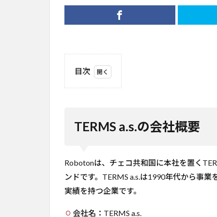
目次
1
TERMS
a.s.の
会社概
TERMS a.s.の会社概要
要
2
事
業概
Robotonは、チェコ共和国に本社を置くTER
要：
Roboton
ンドです。TERMS a.s.は1990年代か
Farmer
実績を持つ企業です。
とは
3
会社名：TERMS a.s.