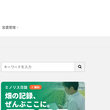
営農管理
圃場管理アプリおすすめ10選
農業用トイレ比較
バイオスティミュラント完全ガイド