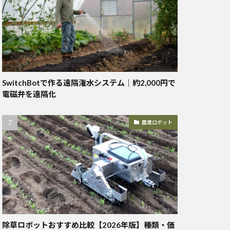
SwitchBotで作る遠隔潅水システム｜約2,000円で
電磁弁を遠隔化
農業ロボット
除草ロボットおすすめ比較【2026年版】種類・価