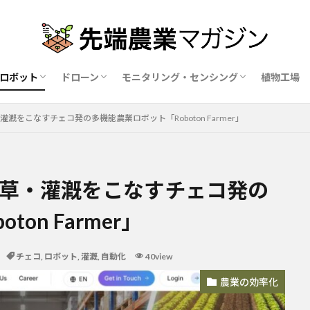
ロボット
ドローン
モニタリング・センシング
植物工場
業ロボットメーカー比較15社
ドローン農薬散布の代行業者比較
ハウス用遮光剤・遮熱剤の比較
農業用環境制御システム比較
・灌漑をこなすチェコ発の多機能農業ロボット「Roboton Farmer」
・除草・灌漑をこなすチェコ発の
on Farmer」
チェコ
,
ロボット
,
灌漑
,
自動化
40view
農業の効率化