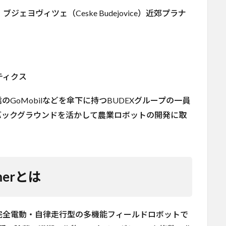
ヨヴィツェ（Ceske Budejovice）近郊プラナ
ティクス
のGoMobilなどを傘下に持つBUDEXグループの一員
バックグラウンドを活かして農業ロボットの開発に取
merとは
.が開発した完全電動・自律走行型の多機能フィールドロボットで