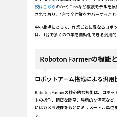
5
較はこちら
のOzやDinoなど複数モデル
競
されており、1台で全作業をカバーすること
合
と
中小農場にとって、作業ごとに異なるロボ
の
比
は、1台で多くの作業を自動化できる汎用的
較
6
ビ
Roboton Farmerの機
ジ
ネ
ス
モ
ロボットアーム搭載による汎用
デ
ル
Roboton Farmerの核心的な技術は
7
トの操作、精密な除草、局所的な灌漑など、
今
後
にはカメラ映像をもとにミリメートル単位
の
す。