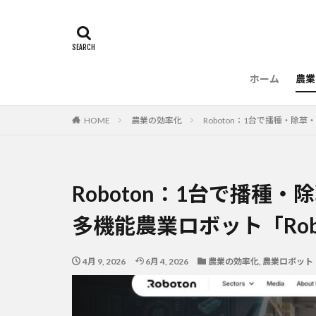
ホーム
農業
農
HOME
農業の効率化
Roboton：1台で播種・除草
Roboton：1台で播種
多機能農業ロボット「Robot
4月 9, 2026
6月 4, 2026
農業の効率化
,
農業ロボット