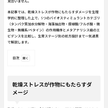
見合いません。
本記事では、乾燥ストレスが作物にもたらすダメージを生理
学的に整理した上で、5つのバイオスティミュラントカテゴリ
（タンパク質加水分解物・海藻抽出物・腐植酸/フルボ酸・微
生物・無機系/ベタイン）の作用機序とメタアナリシス級のエ
ビデンスを比較し、生育ステージ別の処方設計まで一気通貫
で解説します。
目次
1
乾燥
スト
レス
が作
乾燥ストレスが作物にもたらすダ
物に
もた
メージ
らす
ダメ
ージ