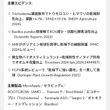
主要エビデンス
:
Trichoderma葉面散布でトウモロコシ・ヒマワリの乾燥耐
性向上、葉数+6.7%／SPAD+19.1%（MDPI Agriculture
2024）
Bacillus pumilus根接種でROS減少・抗酸化酵素活性向上
（Scientific Reports 2022）
AMFがポリアミン発現を誘導し乾燥下の細胞保護（PMC
2024レビュー）
微生物バイオスティミュラント+乾燥耐性ゲノタイプ併用
でオオムギ収量向上（Frontiers 2024 fpls.2024.1494987）
PGPR系統レビューで「乾燥下に強い農地」を一貫して実
現（Springer Plant Growth Regulation 2025）
主要製品
: MycoApply／セラビッグα／
ROOTGROW（AMF）、Trianum-P／RootShield／エコホー
プDJ（Trichoderma）、Serenade ASO／Taegro 2／ボトキラ
ー／インプレッション（Bacillus）