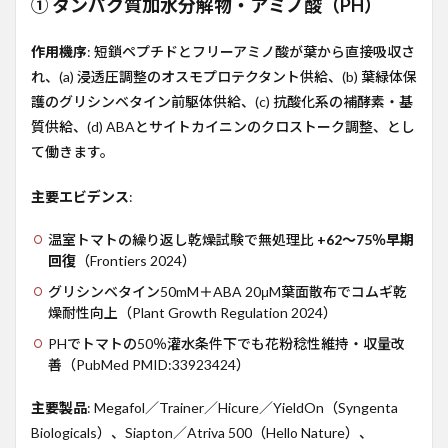
① タンパク質加水分解物・アミノ酸（PH）
生育
ステ
作用機序
: 短鎖ペプチドとフリーアミノ酸が葉から直接吸収さ
ージ
別の
れ、(a) 浸透圧調整のオスモプロテクタント供給、(b) 葉緑体保
処方
護のグリシンベタイン前駆体供給、(c) 抗酸化系の補酵素・基
設計
質供給、(d) ABAとサイトカイニンのクロストーク調整、とし
4.1
て働きます。
育
苗・
主要エビデンス
:
定植
期
温室トマトの繰り返し乾燥試験で無処理比
+62〜75％早期
4.2
回復
（Frontiers 2024）
栄養
成長
グリシンベタイン50mM＋ABA 20μM葉面散布でコムギ乾
期
燥耐性向上（Plant Growth Regulation 2024）
（乾
燥イ
PHでトマトの50％灌水条件下でも花粉稔性維持・収量改
ベン
善（PubMed PMID:33923424）
ト
前）
主要製品
: Megafol／Trainer／Hicure／YieldOn（Syngenta
4.3
Biologicals）、Siapton／Atriva 500（Hello Nature）、
乾燥