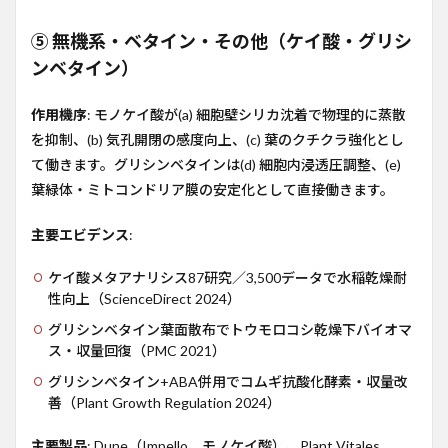
⑤ 無機系・ベタイン・その他（ケイ酸・グリシ
ンベタイン）
作用機序
: モノケイ酸が(a) 細胞壁シリカ沈着で物理的に蒸散
を抑制、(b) 気孔開閉の感度向上、(c) 葉のクチクラ強化とし
て働きます。グリシンベタインは(d) 細胞内浸透圧調整、(e)
葉緑体・ミトコンドリア膜の安定化として直接働きます。
主要エビデンス
:
ケイ酸メタアナリシス87研究／3,500データで水稲乾燥耐
性向上（ScienceDirect 2024）
グリシンベタイン葉面散布でトウモロコシ乾燥下バイオマ
ス・収量回復（PMC 2021）
グリシンベタイン+ABA併用でコムギ抗酸化酵素・収量改
善（Plant Growth Regulation 2024）
主要製品
: Dune（Impello、モノケイ酸）、Plant Vitales