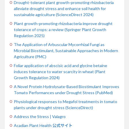
Drought-tolerant plant growth-promoting rhizobacteria
alleviate drought stress and enhance soil health for
sustainable agriculture (ScienceDirect 2024)
Plant growth-promoting rhizobacteria improve drought
tolerance of crops: a review (Springer Plant Growth
Regulation 2025)
The Application of Arbuscular Mycorrhizal Fungi as
Microbial Biostimulant, Sustainable Approaches in Modern
Agriculture (PMC)
Foliar application of abscisic acid and glycine betaine
induces tolerance to water scarcity in wheat (Plant
Growth Regulation 2024)
A Novel Protein Hydrolysate-Based Biostimulant Improves
Tomato Performances under Drought Stress (PubMed)
Physiological responses to Megafol treatments in tomato
plants under drought stress (ScienceDirect)
Address the Stress | Valagro
Acadian Plant Health 公式サイト