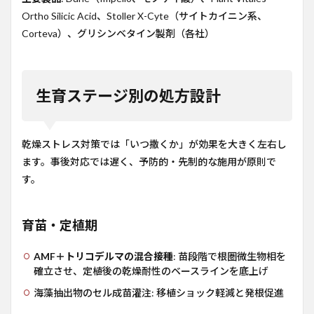
Ortho Silicic Acid、Stoller X-Cyte（サイトカイニン系、
Corteva）、グリシンベタイン製剤（各社）
生育ステージ別の処方設計
乾燥ストレス対策では「いつ撒くか」が効果を大きく左右し
ます。事後対応では遅く、予防的・先制的な施用が原則で
す。
育苗・定植期
AMF＋トリコデルマの混合接種
: 苗段階で根圏微生物相を
確立させ、定植後の乾燥耐性のベースラインを底上げ
海藻抽出物のセル成苗灌注: 移植ショック軽減と発根促進