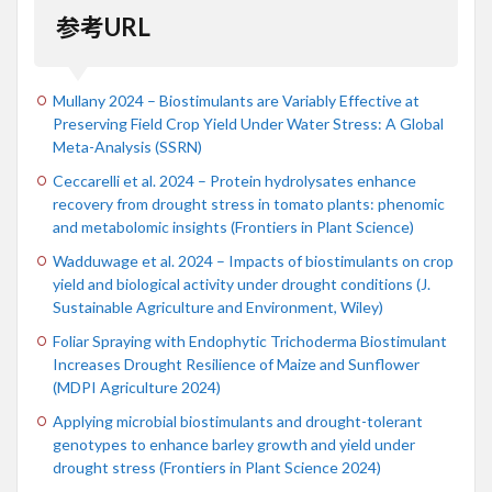
参考URL
Mullany 2024 – Biostimulants are Variably Effective at
Preserving Field Crop Yield Under Water Stress: A Global
Meta-Analysis (SSRN)
Ceccarelli et al. 2024 – Protein hydrolysates enhance
recovery from drought stress in tomato plants: phenomic
and metabolomic insights (Frontiers in Plant Science)
Wadduwage et al. 2024 – Impacts of biostimulants on crop
yield and biological activity under drought conditions (J.
Sustainable Agriculture and Environment, Wiley)
Foliar Spraying with Endophytic Trichoderma Biostimulant
Increases Drought Resilience of Maize and Sunflower
(MDPI Agriculture 2024)
Applying microbial biostimulants and drought-tolerant
genotypes to enhance barley growth and yield under
drought stress (Frontiers in Plant Science 2024)