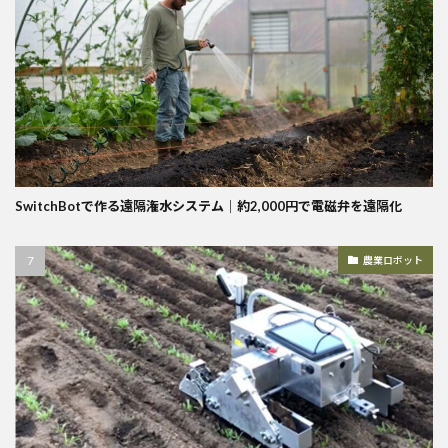
SwitchBotで作る遠隔潅水システム｜約2,000円で電磁弁を遠隔化
農業ロボット