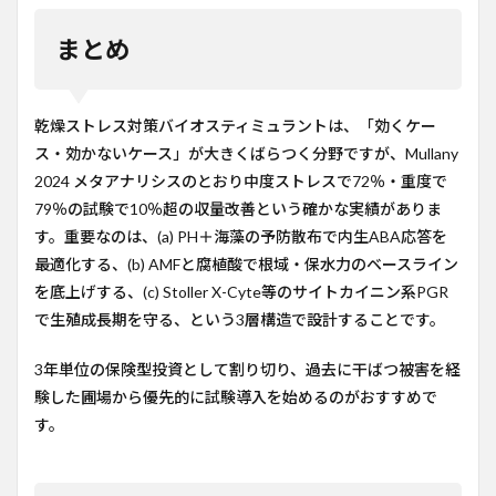
まとめ
乾燥ストレス対策バイオスティミュラントは、「効くケー
ス・効かないケース」が大きくばらつく分野ですが、Mullany
2024 メタアナリシスのとおり中度ストレスで72％・重度で
79％の試験で10％超の収量改善という確かな実績がありま
す。重要なのは、(a) PH＋海藻の予防散布で内生ABA応答を
最適化する、(b) AMFと腐植酸で根域・保水力のベースライン
を底上げする、(c) Stoller X-Cyte等のサイトカイニン系PGR
で生殖成長期を守る、という3層構造で設計することです。
3年単位の保険型投資として割り切り、過去に干ばつ被害を経
験した圃場から優先的に試験導入を始めるのがおすすめで
す。