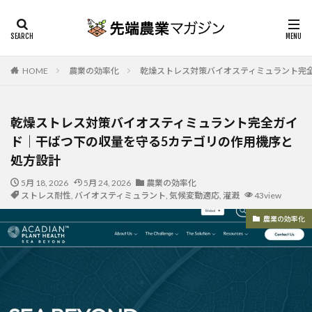
HOME
農業の効率化
乾燥ストレス対策バイオスティミュラント完
乾燥ストレス対策バイオスティミュラント完全ガイ
ド｜干ばつ下の収量を守る5カテゴリの作用機序と
処方設計
5月 18, 2026
5月 24, 2026
農業の効率化
ストレス耐性
,
バイオスティミュラント
,
気候変動適応
,
灌漑
43view
農業の効率化