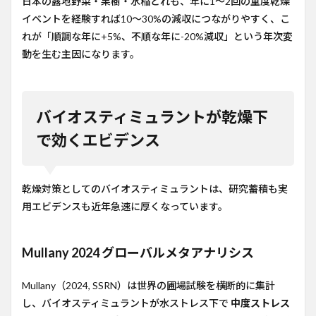
日本の露地野菜・果樹・水稲どれも、年に1〜2回の重度乾燥
場メタア
イベントを経験すれば10〜30%の減収につながりやすく、こ
ナリシス
れが「順調な年に+5%、不順な年に-20%減収」という年次変
2.3
動を生む主因になります。
Frontiers
2024 PH
トマト乾
燥回復試
験
バイオスティミュラントが乾燥下
2.4
で効くエビデンス
圃場×
乾燥
下メ
タア
乾燥対策としてのバイオスティミュラントは、研究蓄積も実
ナリ
用エビデンスも近年急速に厚くなっています。
シス
Wiley
2024
Mullany 2024 グローバルメタアナリシス
3
5カ
Mullany（2024, SSRN）は世界の圃場試験を横断的に集計
テゴ
リの
し、バイオスティミュラントが水ストレス下で
中度ストレス
作用