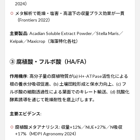
2024）
リン
クで
メタ解析で乾燥・塩害・高温下の収量プラス効果が一貫
深掘
（Frontiers 2022）
りす
る
主要製品
: Acadian Soluble Extract Powder／Stella Maris／
7
Kelpak／Maxicrop（海藻特化各社）
まと
め
8
③ 腐植酸・フルボ酸（HA/FA）
参考
URL
作用機序
: 高分子量の腐植物質が(a) H+-ATPase活性化による
根の養水分吸収促進、(b) 土壌団粒形成と保水力向上、(c) フ
ルボ酸の細胞透過性による葉面でのキレート輸送、(d) 抗酸化
酵素誘導を通じて乾燥耐性を底上げします。
主要エビデンス
:
腐植酸メタアナリシス: 収量+12%／NUE+27%／N吸収
+17%（MDPI Agronomy 2024）