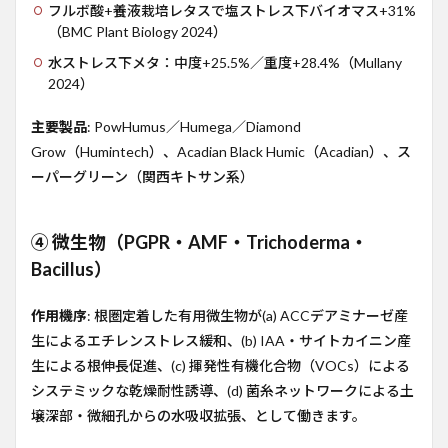
フルボ酸+養液栽培レタスで塩ストレス下バイオマス+31%
（BMC Plant Biology 2024）
水ストレス下メタ：中度+25.5%／重度+28.4%（Mullany
2024）
主要製品
: PowHumus／Humega／Diamond
Grow（Humintech）、Acadian Black Humic（Acadian）、ス
ーパーグリーン（関西キトサン系）
④ 微生物（PGPR・AMF・Trichoderma・
Bacillus）
作用機序
: 根圏定着した有用微生物が(a) ACCデアミナーゼ産
生によるエチレンストレス緩和、(b) IAA・サイトカイニン産
生による根伸長促進、(c) 揮発性有機化合物（VOCs）による
システミックな乾燥耐性誘導、(d) 菌糸ネットワークによる土
壌深部・微細孔からの水吸収拡張、として働きます。