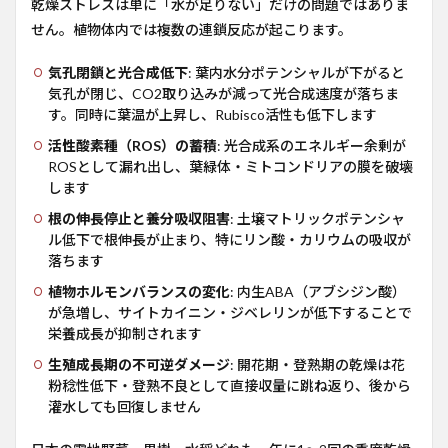
乾燥ストレスは単に「水が足りない」だけの問題ではありま
2
せん。植物体内では複数の連鎖反応が起こります。
バイ
オス
ティ
気孔閉鎖と光合成低下
: 葉内水分ポテンシャルが下がると
ミュ
気孔が閉じ、CO2取り込みが減って光合成速度が落ちま
ラン
す。同時に葉温が上昇し、Rubisco活性も低下します
トが
乾燥
活性酸素種（ROS）の蓄積
: 光合成系のエネルギー余剰が
下で
ROSとして漏れ出し、葉緑体・ミトコンドリアの膜を破壊
効く
します
エビ
デン
根の伸長停止と養分吸収阻害
: 土壌マトリックポテンシャ
ス
ル低下で根伸長が止まり、特にリン酸・カリウムの吸収が
落ちます
2.1
Mullany
植物ホルモンバランスの変化
: 内生ABA（アブシジン酸）
2024 グ
が急増し、サイトカイニン・ジベレリンが低下することで
ローバ
栄養成長が抑制されます
ルメタ
アナリ
生殖成長期の不可逆ダメージ
: 開花期・登熟期の乾燥は花
シス
粉稔性低下・登熟不良として直接収量に跳ね返り、後から
2.2
灌水しても回復しません
Frontiers
2022 圃