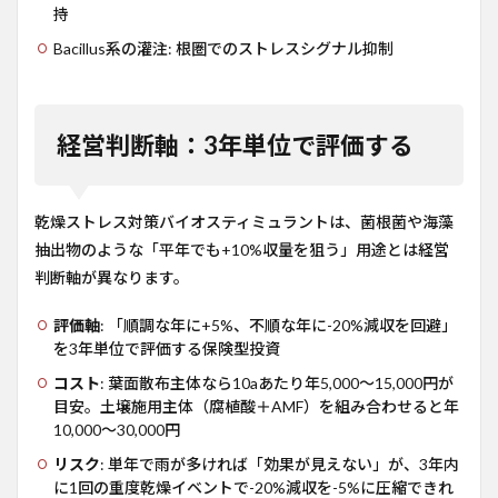
持
Bacillus系の灌注: 根圏でのストレスシグナル抑制
経営判断軸：3年単位で評価する
乾燥ストレス対策バイオスティミュラントは、菌根菌や海藻
抽出物のような「平年でも+10%収量を狙う」用途とは経営
判断軸が異なります。
評価軸
: 「順調な年に+5%、不順な年に-20%減収を回避」
を3年単位で評価する保険型投資
コスト
: 葉面散布主体なら10aあたり年5,000〜15,000円が
目安。土壌施用主体（腐植酸＋AMF）を組み合わせると年
10,000〜30,000円
リスク
: 単年で雨が多ければ「効果が見えない」が、3年内
に1回の重度乾燥イベントで-20%減収を-5%に圧縮できれ