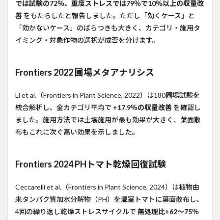
では試験の72％、重度ストレスでは79％で10％以上の収量改
機序
とエ
善
をもたらしたと報告しました。ただし「効くケース」と
ビデ
「効かないケース」のばらつきも大きく、カテゴリ・施用タ
ンス
イミング・対象作物の選択が成否を分けます。
3.1
① タン
パク質
Frontiers 2022 圃場メタアナリシス
加水分
解物・
アミノ
Li et al.（Frontiers in Plant Science, 2022）は180圃場試験を
酸
統合解析し、全カテゴリ平均で
+17.9％の収量改善
を確認し
（PH）
ました。施用方法では土壌施用が最も効果が大きく、葉面散
3.2
② 海藻
布もこれに次ぐ高い効果を示しました。
抽出物
（Ascophyllum
nodosum・
Ecklonia
Frontiers 2024 PHトマト乾燥回復試験
maxima）
3.3
③
Ceccarelli et al.（Frontiers in Plant Science, 2024）は植物由
腐植酸・
来タンパク質加水分解物（PH）を温室トマトに葉面散布し、
フルボ酸
4回の繰り返し乾燥ストレスサイクルで
無処理比+62〜75％
（HA/FA）