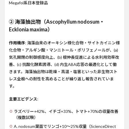
Megafol系日本登録品
イベ
ント
直
前・
② 海藻抽出物（Ascophyllum nodosum・
進行
Ecklonia maxima）
中
4.4
作用機序
: 海藻由来のオーキシン様化合物・サイトカイニン様
開
化合物・アルギン酸・マンニトール・ポリフェノールが、(a)
花・
登熟
気孔開閉の制御感度向上、(b) 根伸長促進による水利用効率改
期
善、(c) 抗酸化酵素誘導、(d) 内生ABA応答の最適化として働
5
きます。海藻抽出物は乾燥・高温・塩害といった非生物スト
経営
レス全般への耐性を高めることが繰り返し報告されていま
判断
す。
軸：
3年
単位
主要エビデンス
:
で評
価す
ラズベリー+42%、イチゴ+33%、トマト+70%の収量改善
る
（複数試験）
6
A. nodosum葉面でリンゴ+10〜25%収量（ScienceDirect
内部