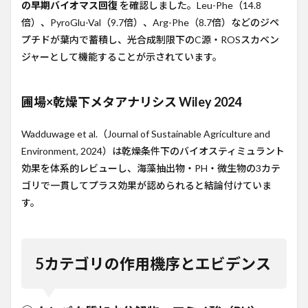
の早期バイオマス回復
を確認しました。Leu-Phe（14.8
3.4
④ 微生
倍）、PyroGlu-Val（9.7倍）、Arg-Phe（8.7倍）などのジペ
物（PGPR・
プチドが葉内で蓄積し、光合成制限下のC源・ROSスカベン
AMF・
Trichoderma・
ジャーとして機能することが示されています。
Bacillus）
3.5
圃場×乾燥下メタアナリシス Wiley 2024
⑤ 無
機
系・
Wadduwage et al.（Journal of Sustainable Agriculture and
ベタ
イ
Environment, 2024）は乾燥条件下のバイオスティミュラント
ン・
効果を体系的レビューし、海藻抽出物・PH・微生物の3カテ
その
ゴリで一貫してプラス効果が認められると結論付けていま
他
（ケ
す。
イ
酸・
グリ
シン
5カテゴリの作用機序とエビデンス
ベタ
イ
ン）
4