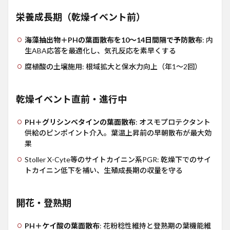
栄養成長期（乾燥イベント前）
海藻抽出物＋PHの葉面散布を10〜14日間隔で予防散布
: 内
生ABA応答を最適化し、気孔反応を素早くする
腐植酸の土壌施用: 根域拡大と保水力向上（年1〜2回）
乾燥イベント直前・進行中
PH＋グリシンベタインの葉面散布
: オスモプロテクタント
供給のピンポイント介入。葉温上昇前の早朝散布が最大効
果
Stoller X-Cyte等のサイトカイニン系PGR: 乾燥下でのサイ
トカイニン低下を補い、生殖成長期の収量を守る
開花・登熟期
PH＋ケイ酸の葉面散布
: 花粉稔性維持と登熟期の葉機能維