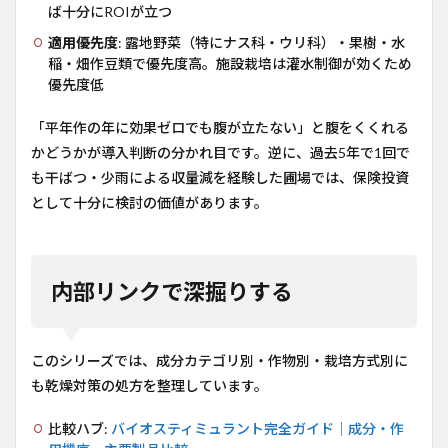
ば十分にROIが立つ
適用優先度
: 露地野菜（特にナス科・ウリ科）・果樹・水
稲・畑作豆類で優先度高。施設栽培は灌水制御が効くため
優先度低
「平年作の年に効果ゼロでも腹が立たない」と腹をくくれる
かどうかが導入判断の分かれ目です。逆に、過去5年で1回で
も干ばつ・少雨による収量減を経験した圃場では、保険投資
として十分に検討の価値があります。
内部リンクで深掘りする
このシリーズでは、成分カテゴリ別・作物別・栽培方式別に
も乾燥対策の処方を整理しています。
比較ハブ:
バイオスティミュラント完全ガイド｜成分・作