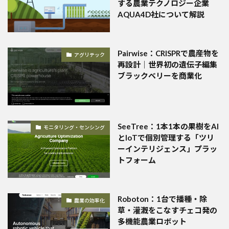
する農業テクノロジー企業
AQUA4D社について解説
Pairwise：CRISPRで農産物を
アグリテック
再設計｜世界初の遺伝子編集
ブラックベリーを商業化
SeeTree：1本1本の果樹をAI
モニタリング・センシング
とIoTで個別管理する「ツリ
ーインテリジェンス」プラッ
トフォーム
Roboton：1台で播種・除
農業の効率化
草・灌漑をこなすチェコ発の
多機能農業ロボット