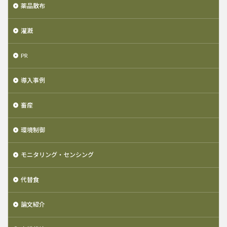
薬品散布
灌漑
PR
導入事例
畜産
環境制御
モニタリング・センシング
代替食
論文紹介