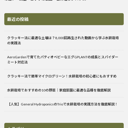
最近の投稿
クラッキー法に最適な土壌は？8,000回再生された動画から学ぶ水耕栽培
の実践法
AeroGardenで育てたパティオベビーなエグGPLANTの成長とスパイダー
ミート対応法
クラッキー法で簡単マイクログリーン！水耕栽培の初心者にもおすすめ
水耕栽培でおすすめの10の野菜｜家庭菜園に最適な品種を徹底解説
【人気】General HydroponicsのTrioで水耕栽培の実践方法を徹底解説！