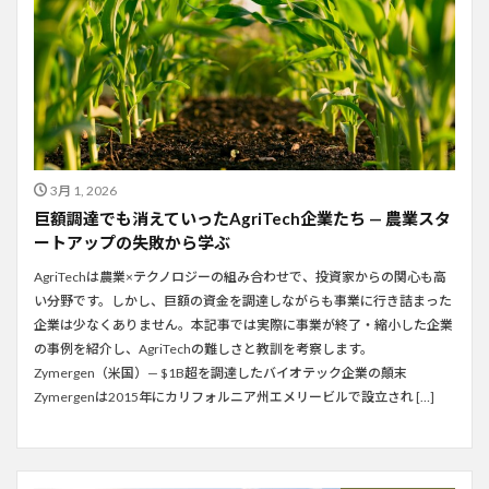
3月 1, 2026
巨額調達でも消えていったAgriTech企業たち — 農業スタ
ートアップの失敗から学ぶ
AgriTechは農業×テクノロジーの組み合わせで、投資家からの関心も高
い分野です。しかし、巨額の資金を調達しながらも事業に行き詰まった
企業は少なくありません。本記事では実際に事業が終了・縮小した企業
の事例を紹介し、AgriTechの難しさと教訓を考察します。
Zymergen（米国）— $1B超を調達したバイオテック企業の顛末
Zymergenは2015年にカリフォルニア州エメリービルで設立され […]