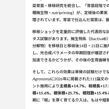
の
菜育苗・移植研究を統合し、「育苗段階での
正
種微生物・nutripriming）が、定植
体
理されています。育苗で仕込んだ苗質は、
と
圃
場
移植ショックを定量的に評価した代表的な試
収
タス試験があります。微生物系（Bactiva®
量
へ
分解物）を移植日と移植後14日・21日に
の
し、光合成パラメータの早期回復が確認さ
影
加速できるかどうかが、その後の生育曲線
響
2
そして、これらの効果は単発の試験だけでな
発
Agronomy
に2026年に掲載された111論
根
の
ント施用により
主根長+14.7%、総根長+17
ホ
積+15.6%、根体積+25.7%、根冠数+15.4%
ル
期に「根」を厚く育てる介入は、もはや経
モ
ン