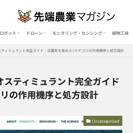
ロボット
ドローン
モニタリング・センシング
植物工場
業ロボットメーカー比較15社
ドローン農薬散布の代行業者比較
ハウス用遮光剤・遮熱剤の比較
農業用環境制御システム比較
スティミュラント完全ガイド｜活着率を高める5カテゴリの作用機序と処方設計
オスティミュラント完全ガイド
ゴリの作用機序と処方設計
Uncategorized