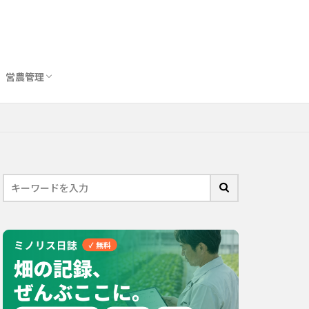
営農管理
圃場管理アプリおすすめ10選
農業用トイレ比較
バイオスティミュラント完全ガイド