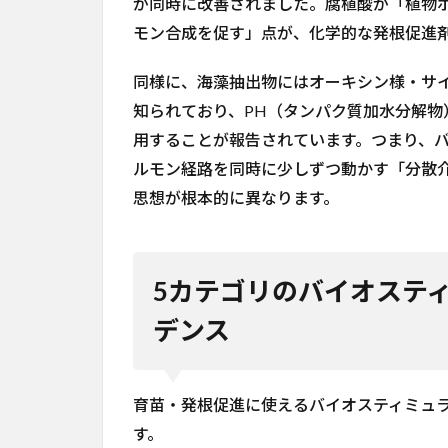
が同時に改善されました。腐植酸が「植物
3
モン合成を促す」点が、化学的な発根促進剤
5カ
テ
ゴ
同様に、海藻抽出物にはオーキシン様・サ
リ
知られており、PH（タンパク質加水分解
の
用することが報告されています。つまり、
バ
イ
ルモン経路を同時に少しずつ動かす「分散
オ
思想が根本的に異なります。
ス
テ
ィ
ミ
5カテゴリのバイオステ
ュ
ラ
デンス
ン
ト
の
作
育苗・発根促進に使えるバイオスティミュ
用
す。
機