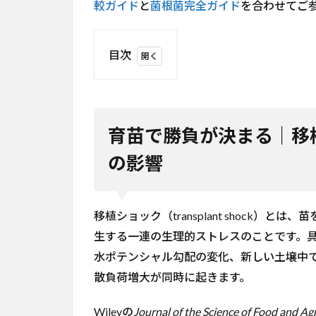
較ガイド
と
菌根菌完全ガイド
を合わせてご
目次
1
育
苗
で
育苗で勝負が決まる｜移
勝
負
の影響
が
決
ま
る
移植ショック（transplant shock
｜
生する一連の生理的ストレスのことです。
移
植
水ポテンシャル勾配の変化、新しい土壌中
シ
散負荷増大が同時に起きます。
ョ
ッ
Wileyの
Journal of the Science of Food and Ag
ク