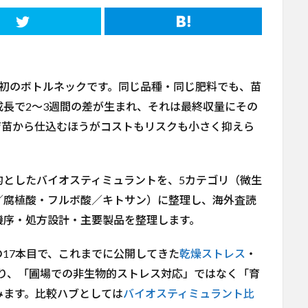
最初のボトルネックです。同じ品種・同じ肥料でも、苗
長で2〜3週間の差が生まれ、それは最終収量にその
育苗から仕込むほうがコストもリスクも小さく抑えら
的としたバイオスティミュラントを、5カテゴリ（微生
／腐植酸・フルボ酸／キトサン）に整理し、海外査読
機序・処方設計・主要製品を整理します。
の17本目で、これまでに公開してきた
乾燥ストレス
・
り、「圃場での非生物的ストレス対応」ではなく「育
みます。比較ハブとしては
バイオスティミュラント比