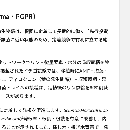
rma・PGPR）
微生物系は、根圏に定着して長期的に働く「先行投資
が無菌に近い状態のため、定着競争で有利に立てる絶
ネットワークでリン・微量要素・水分の吸収面積を物
4に掲載されたイチゴ試験では、移植時にAMF・海藻・
で施用し、フィロクロン（葉の発生間隔）・収穫時期・果
苗トレイへの接種は、定植後のリン供給を80%削減
ケースがあります。
根圏に定着して発根を促進します。
Scientia Horticulturae
harzianum
が発根率・根長・根数を有意に改善し、内
することが示されました。挿し木・接ぎ木育苗で「発