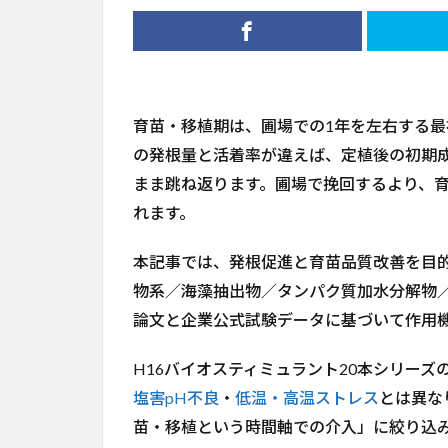
育苗・移植期は、圃場での1年を左右する
の発根量と活着率が違えば、定植後の初期成
まま跳ね返ります。圃場で挽回するより、
れます。
本記事では、発根促進と育苗品質改善を目
物系／海藻抽出物／タンパク質加水分解物
論文と企業公式試験データに基づいて作用
H16バイオスティミュラント20本シリーズ
塩害pH不良
・
低温・高温ストレス
とは異な
苗・移植という時間軸での介入」に絞り込