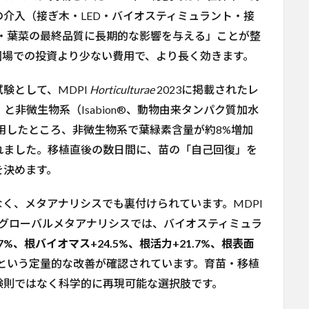
介入（接ぎ木・LED・バイオスティミュラント・接
後の果実・葉菜の最終品質に長期的な影響を与える」ことが整
圃場での投資より少ない費用で、より長く効きます。
験として、MDPI
Horticulturae
2023に掲載されたレ
）と非微生物系（Isabion®、動物由来タンパク質加水
施用したところ、非微生物系で葉緑素含量が約8%増加
れました。移植直後の数日間に、苗の「自己回復」を
を決めます。
く、メタアナリシスでも裏付けられています。MDPI
文のグローバルメタアナリシスでは、バイオスティミュラ
.7%、根バイオマス+24.5%、根活力+21.7%、根表面
という定量的な改善が確認されています。育苗・移植
験則ではなく科学的に再現可能な選択肢です。