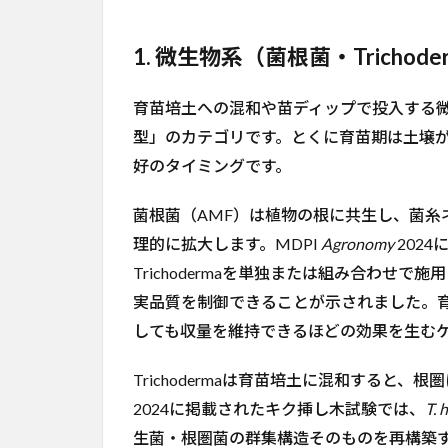
序
と
エ
1. 微生物系（菌根菌・Trichode
ビ
デ
育苗培土への混和や苗ディップで投入する
ン
ス
型」のカテゴリです。とくに育苗期は土壌
好のタイミングです。
3.1
1. 微生
物系（菌根
菌・
菌根菌（AMF）は植物の根に共生し、菌糸
Trichoderma・
理的に拡大します。MDPI
Agronomy
202
PGPR）
Trichodermaを単独または組み合わせ
3.2
2. 海
実品質を制御できることが示されました。育
藻抽出物
しても収量を維持できるほどの効果を生む
（A.
nodosum・
E.
Trichodermaは育苗培土に混和すると、
maxima）
2024に掲載されたキク挿し木試験では、
T. 
3.3
3.
生菌・根圏菌の群集構造そのものを再構築