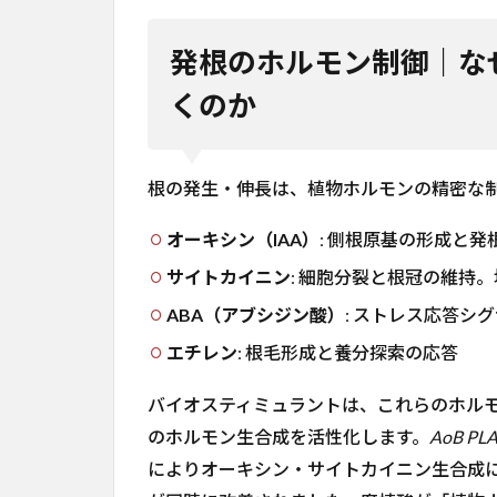
制
御
｜
発根のホルモン制御｜な
な
くのか
ぜ
バ
イ
オ
根の発生・伸長は、植物ホルモンの精密な制
ス
テ
オーキシン（IAA）
: 側根原基の形成と
ィ
ミ
サイトカイニン
: 細胞分裂と根冠の維持
ュ
ラ
ABA（アブシジン酸）
: ストレス応答シ
ン
エチレン
: 根毛形成と養分探索の応答
ト
が
効
バイオスティミュラントは、これらのホル
く
のホルモン生合成を活性化します。
AoB PL
の
によりオーキシン・サイトカイニン生合成
か