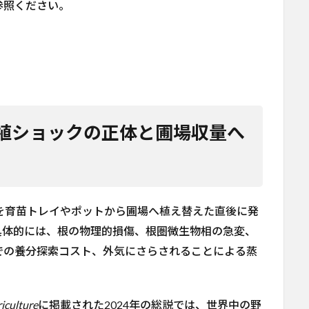
参照ください。
植ショックの正体と圃場収量へ
）とは、苗を育苗トレイやポットから圃場へ植え替えた直後に発
具体的には、根の物理的損傷、根圏微生物相の急変、
での養分探索コスト、外気にさらされることによる蒸
riculture
に掲載された2024年の総説では、世界中の野