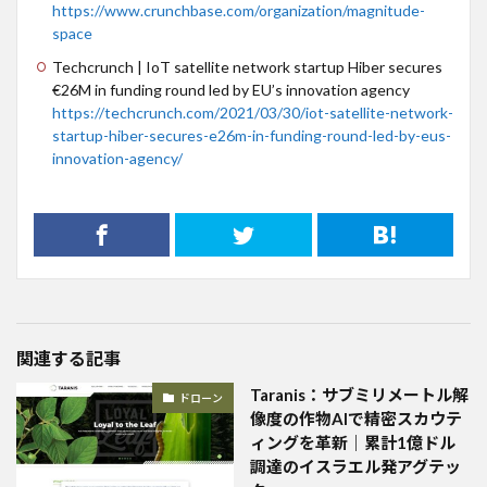
https://www.crunchbase.com/organization/magnitude-
space
Techcrunch | IoT satellite network startup Hiber secures
€26M in funding round led by EU’s innovation agency
https://techcrunch.com/2021/03/30/iot-satellite-network-
startup-hiber-secures-e26m-in-funding-round-led-by-eus-
innovation-agency/
関連する記事
Taranis：サブミリメートル解
ドローン
像度の作物AIで精密スカウテ
ィングを革新｜累計1億ドル
調達のイスラエル発アグテッ