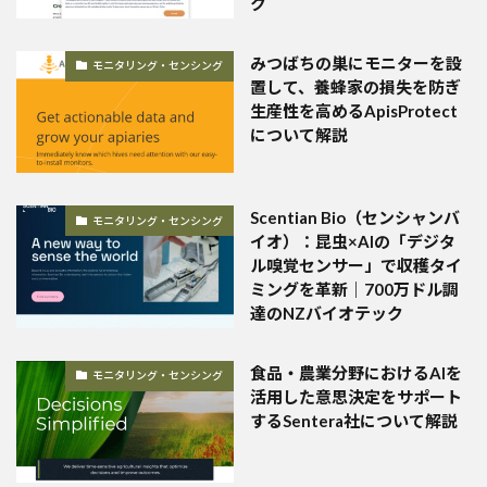
ク
みつばちの巣にモニターを設
モニタリング・センシング
置して、養蜂家の損失を防ぎ
生産性を高めるApisProtect
について解説
Scentian Bio（センシャンバ
モニタリング・センシング
イオ）：昆虫×AIの「デジタ
ル嗅覚センサー」で収穫タイ
ミングを革新｜700万ドル調
達のNZバイオテック
食品・農業分野におけるAIを
モニタリング・センシング
活用した意思決定をサポート
するSentera社について解説