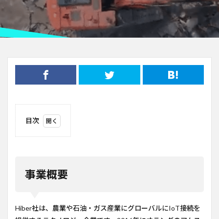
目次
1
事業
概要
2
事業概要
ビジ
ネス
モデ
ル
Hiber社は、農業や石油・ガス産業にグローバルにIoT接続を
3