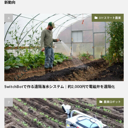
新動向
DIYスマート農業
SwitchBotで作る遠隔潅水システム｜約2,000円で電磁弁を遠隔化
農業ロボット