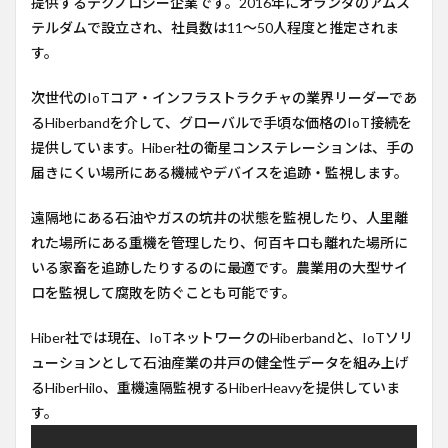
提供するテクノロジー企業です。2016年にオランダのアムス
テク
テルダムで設立され、社員数は11〜50人程度と推定されま
ノロ
す。
ジー
4
次世代のIoTコア・インフラストラクチャの業界リーダーであ
今後
るHiberbandを介して、グローバルで手頃な価格のIoT接続を
の計
画
提供しています。Hiber社の衛星コンステレーションは、手の
届きにくい場所にある機械やデバイスを追跡・監視します。
5
コメ
ント
遠隔地にある石油やガスの坑井の状態を監視したり、人里離
れた場所にある重機を管理したり、何百キロも離れた場所に
6
参考
いる家畜を追跡したりするのに最適です。農業用の大型サイ
URL
ロを監視して腐敗を防ぐことも可能です。
Hiber社では現在、IoTネットワークのHiberbandと、IoTソリ
ューションとして石油産業の井戸の健全性データを組み上げ
るHiberHilo、重機遠隔監視するHiberHeavyを提供していま
す。