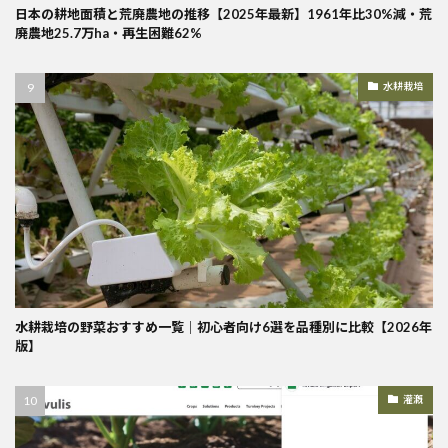
日本の耕地面積と荒廃農地の推移【2025年最新】1961年比30%減・荒
廃農地25.7万ha・再生困難62%
水耕栽培
水耕栽培の野菜おすすめ一覧｜初心者向け6選を品種別に比較【2026年
版】
灌漑