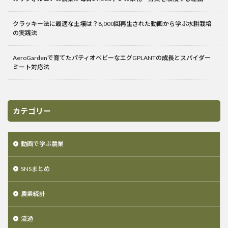
クラッキー法に最適な土壌は？8,000回再生された動画から学ぶ水耕栽培
の実践法
AeroGardenで育てたパティオベビーなエグGPLANTの成長とスパイダー
ミート対応法
カテゴリー
動画で学ぶ農業
SNSまとめ
農業統計
流通