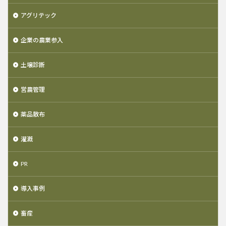
アグリテック
企業の農業参入
土壌診断
営農管理
薬品散布
灌漑
PR
導入事例
畜産