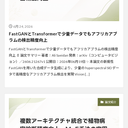
6月 24, 2026
FastGANとTransformerで少量データでもアフリカアブ
ラムの検出精度向上
FastGANとTransformerで少量データでもアフリカアブラムの検出精度
向上 📄 論文サマリー 著者：Ali Saeidan 発表：arXiv（コンピュータビジ
ョン）／2606.21267v1 公開日：2026年06月19日 ✨ 本論文の新規性
FastGANを用いた合成データ生成により、少量の hyperspectral SID デー
タで高精度なアフリカアブラム検出を実現 Vision […]
論文紹介