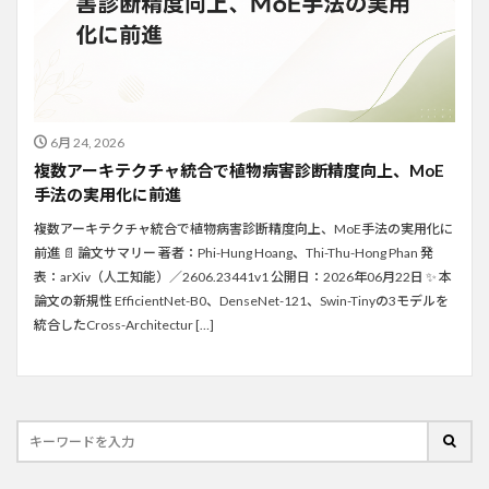
6月 24, 2026
複数アーキテクチャ統合で植物病害診断精度向上、MoE
手法の実用化に前進
複数アーキテクチャ統合で植物病害診断精度向上、MoE手法の実用化に
前進 📄 論文サマリー 著者：Phi-Hung Hoang、Thi-Thu-Hong Phan 発
表：arXiv（人工知能）／2606.23441v1 公開日：2026年06月22日 ✨ 本
論文の新規性 EfficientNet-B0、DenseNet-121、Swin-Tinyの3モデルを
統合したCross-Architectur […]