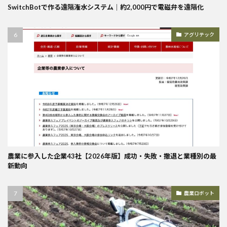
SwitchBotで作る遠隔潅水システム｜約2,000円で電磁弁を遠隔化
アグリテック
農業に参入した企業43社【2026年版】成功・失敗・撤退と業種別の最
新動向
農業ロボット