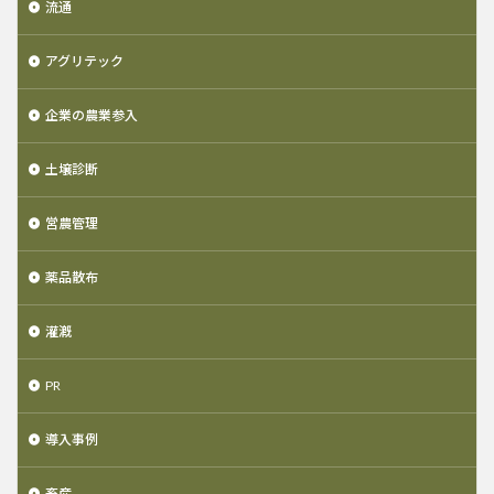
流通
アグリテック
企業の農業参入
土壌診断
営農管理
薬品散布
灌漑
PR
導入事例
畜産