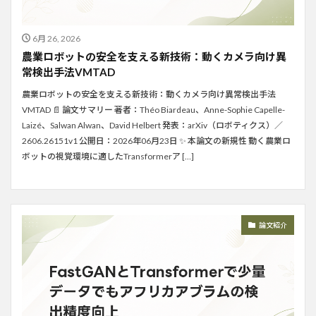
6月 26, 2026
農業ロボットの安全を支える新技術：動くカメラ向け異
常検出手法VMTAD
農業ロボットの安全を支える新技術：動くカメラ向け異常検出手法
VMTAD 📄 論文サマリー 著者：Théo Biardeau、Anne-Sophie Capelle-
Laizé、Salwan Alwan、David Helbert 発表：arXiv（ロボティクス）／
2606.26151v1 公開日：2026年06月23日 ✨ 本論文の新規性 動く農業ロ
ボットの視覚環境に適したTransformerア […]
論文紹介