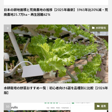
日本の耕地面積と荒廃農地の推移【2025年最新】1961年比30%減・荒
廃農地25.7万ha・再生困難62%
水耕栽培
水耕栽培の野菜おすすめ一覧｜初心者向け6選を品種別に比較【2026年
版】
灌漑