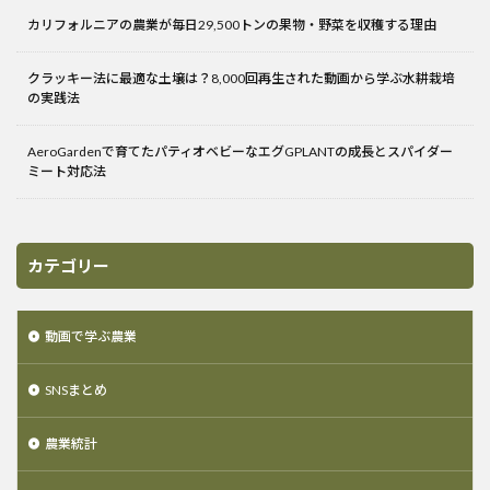
カリフォルニアの農業が毎日29,500トンの果物・野菜を収穫する理由
クラッキー法に最適な土壌は？8,000回再生された動画から学ぶ水耕栽培
の実践法
AeroGardenで育てたパティオベビーなエグGPLANTの成長とスパイダー
ミート対応法
カテゴリー
動画で学ぶ農業
SNSまとめ
農業統計