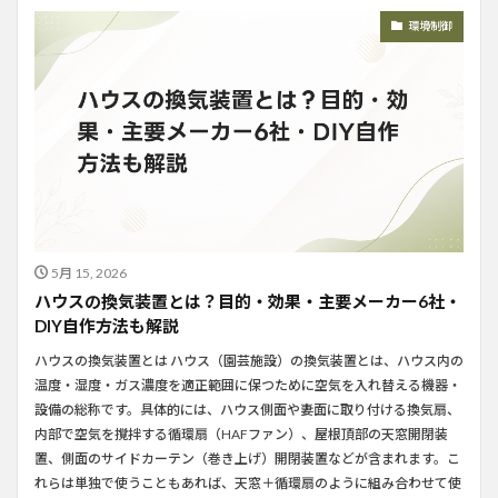
環境制御
5月 15, 2026
ハウスの換気装置とは？目的・効果・主要メーカー6社・
DIY自作方法も解説
ハウスの換気装置とは ハウス（園芸施設）の換気装置とは、ハウス内の
温度・湿度・ガス濃度を適正範囲に保つために空気を入れ替える機器・
設備の総称です。具体的には、ハウス側面や妻面に取り付ける換気扇、
内部で空気を撹拌する循環扇（HAFファン）、屋根頂部の天窓開閉装
置、側面のサイドカーテン（巻き上げ）開閉装置などが含まれます。こ
れらは単独で使うこともあれば、天窓＋循環扇のように組み合わせて使