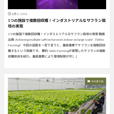
8月 6, 2026
1つの施設で複数回収穫！インダストリアルなサフラン栽
培の実態
1つの施設で複数回収穫！インダストリアルなサフラン栽培の実態 動画
出典: Achieving multiple saffron harvests indoor on large scale!（Veles
Farming） 今回の話題を一言で言うと、垂直農業でサフランを複数回収
穫するという挑戦です。 要約: Veles Farmingが実現したサフランの複数
収穫技術を紹介。垂直農業により環境制御が可 […]
SNSまとめ