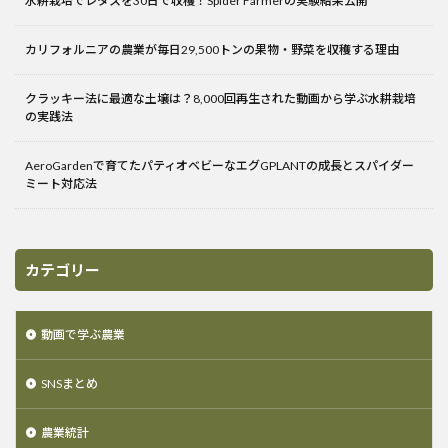
水耕栽培でレタスを30日で収穫！Spider Farmerの実験結果公開
カリフォルニアの農業が毎日29,500トンの果物・野菜を収穫する理由
クラッキー法に最適な土壌は？8,000回再生された動画から学ぶ水耕栽培
の実践法
AeroGardenで育てたパティオベビーなエグGPLANTの成長とスパイダー
ミート対応法
カテゴリー
動画で学ぶ農業
SNSまとめ
農業統計