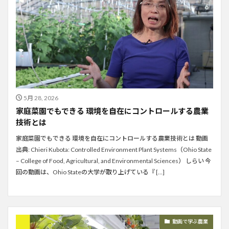
5月 28, 2026
家庭菜園でもできる 環境を自在にコントロールする農業
技術とは
家庭菜園でもできる 環境を自在にコントロールする農業技術とは 動画
出典: Chieri Kubota: Controlled Environment Plant Systems（Ohio State
– College of Food, Agricultural, and Environmental Sciences） しらい 今
回の動画は、Ohio Stateの大学が取り上げている『 […]
動画で学ぶ農業