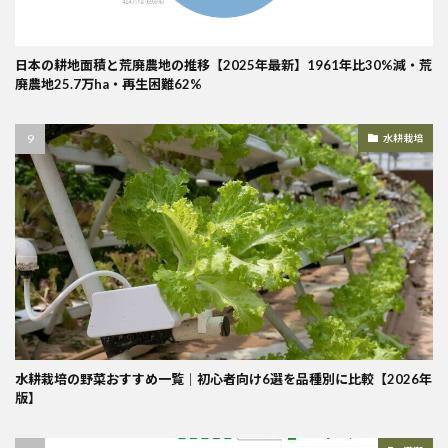
日本の耕地面積と荒廃農地の推移【2025年最新】1961年比30%減・荒
廃農地25.7万ha・再生困難62%
水耕栽培
水耕栽培の野菜おすすめ一覧｜初心者向け6選を品種別に比較【2026年
版】