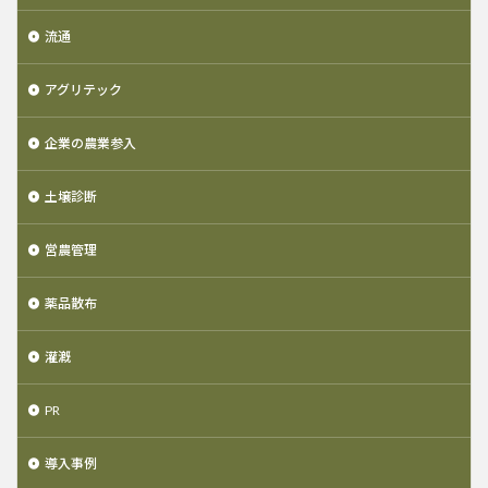
流通
アグリテック
企業の農業参入
土壌診断
営農管理
薬品散布
灌漑
PR
導入事例