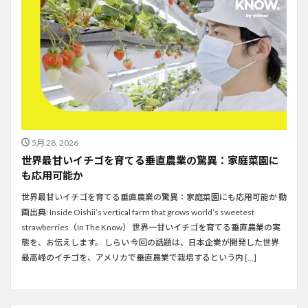
5月 28, 2026
世界最甘いイチゴを育てる垂直農業の驚異：家庭菜園に
も応用可能か
世界最甘いイチゴを育てる垂直農業の驚異：家庭菜園にも応用可能か 動
画出典: Inside Oishii’s vertical farm that grows world’s sweetest
strawberries（In The Know） 世界一甘いイチゴを育てる垂直農業の実
態を、お伝えします。 しらい 今回の話題は、日本企業が開発した世界
最高峰のイチゴを、アメリカで垂直農業で栽培するという内 […]