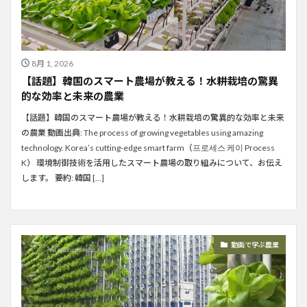
8月 1, 2026
【話題】韓国のスマート農場が教える！水耕栽培の驚異
的な効率と未来の農業
【話題】韓国のスマート農場が教える！水耕栽培の驚異的な効率と未来
の農業 動画出典: The process of growing vegetables using amazing
technology. Korea’s cutting-edge smart farm（프로세스 케이 Process
K） 環境制御技術を活用したスマート農場の取り組みについて、お伝え
します。 要約: 韓国 […]
動画で学ぶ農業