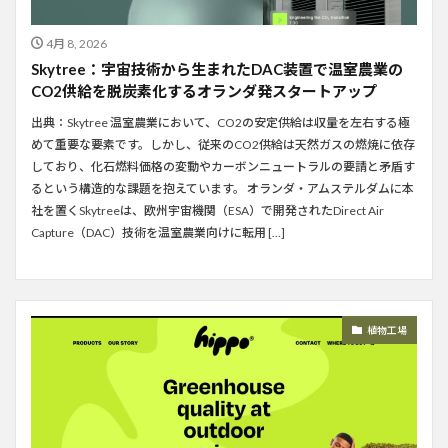
4月 8, 2026
Skytree：宇宙技術から生まれたDAC装置で温室農業の
CO2供給を脱炭素化するオランダ発スタートアップ
出典：Skytree 温室農業において、CO2の安定供給は収量を左右する極
めて重要な要素です。しかし、従来のCO2供給は天然ガスの燃焼に依存
しており、化石燃料価格の変動やカーボンニュートラルの要請と矛盾す
るという構造的な課題を抱えています。 オランダ・アムステルダムに本
社を置くSkytreeは、欧州宇宙機関（ESA）で開発されたDirect Air
Capture（DAC）技術を温室農業向けに転用 […]
植物工場