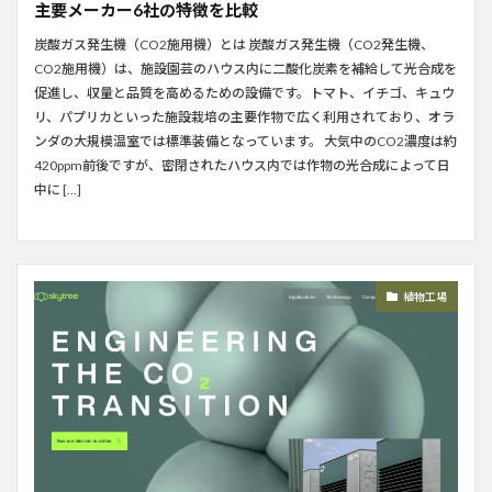
主要メーカー6社の特徴を比較
炭酸ガス発生機（CO2施用機）とは 炭酸ガス発生機（CO2発生機、
CO2施用機）は、施設園芸のハウス内に二酸化炭素を補給して光合成を
促進し、収量と品質を高めるための設備です。トマト、イチゴ、キュウ
リ、パプリカといった施設栽培の主要作物で広く利用されており、オラ
ンダの大規模温室では標準装備となっています。 大気中のCO2濃度は約
420ppm前後ですが、密閉されたハウス内では作物の光合成によって日
中に […]
植物工場