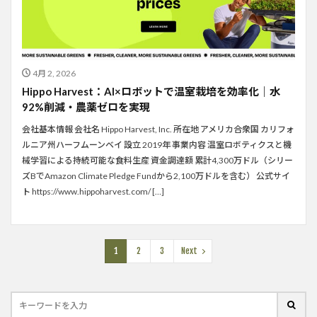
4月 2, 2026
Hippo Harvest：AI×ロボットで温室栽培を効率化｜水
92%削減・農薬ゼロを実現
会社基本情報 会社名 Hippo Harvest, Inc. 所在地 アメリカ合衆国 カリフォ
ルニア州ハーフムーンベイ 設立 2019年 事業内容 温室ロボティクスと機
械学習による持続可能な食料生産 資金調達額 累計4,300万ドル（シリー
ズBでAmazon Climate Pledge Fundから2,100万ドルを含む） 公式サイ
ト https://www.hippoharvest.com/ […]
1
2
3
Next