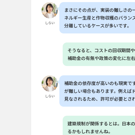
リ
ボ
まさにその点が、実装の難しさの
ル
ネルギー生産と作物収穫のバラン
タ
しらい
分離しているケースが多いです。
イ
ク
ス
の
そうなると、コストの回収期間
メ
補助金の有無や政策の変化に左
リ
ッ
ト
と
補助金の依存度が高いのも現実で
課
が難しい場合もあります。例えば
題
しらい
見なされるため、許可が必要とさ
6
日
本
で
建築規制が関係するとは。日本
の
るかもしれませんね。
導