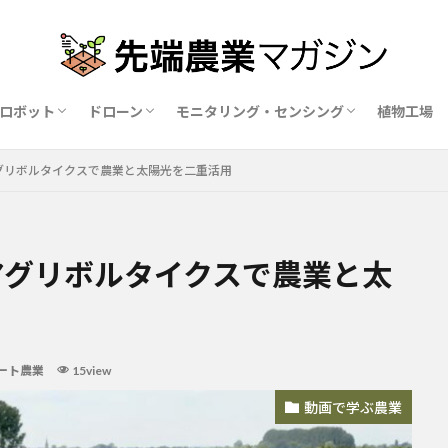
ロボット
ドローン
モニタリング・センシング
植物工場
業ロボットメーカー比較15社
ドローン農薬散布の代行業者比較
ハウス用遮光剤・遮熱剤の比較
農業用環境制御システム比較
アグリボルタイクスで農業と太陽光を二重活用
アグリボルタイクスで農業と太
ート農業
15view
動画で学ぶ農業