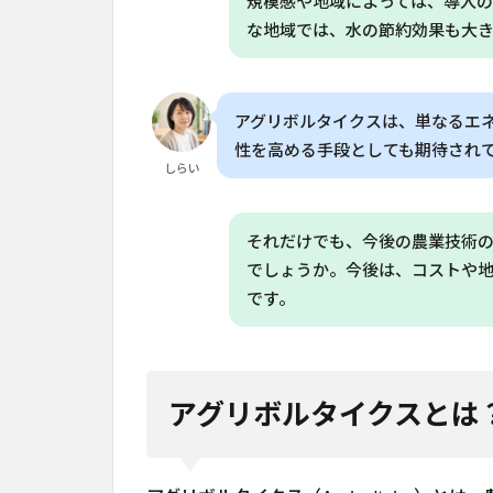
規模感や地域によっては、導入
ス
な地域では、水の節約効果も大
の
今
後
の
アグリボルタイクスは、単なるエ
可
能
性を高める手段としても期待され
しらい
性
8
よく
ある質問
それだけでも、今後の農業技術
（FAQ）
でしょうか。今後は、コストや
8.1
です。
Q. ア
グリ
ボル
タイ
アグリボルタイクスとは
クス
はど
のく
らい