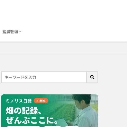
営農管理
圃場管理アプリおすすめ10選
農業用トイレ比較
バイオスティミュラント完全ガイド