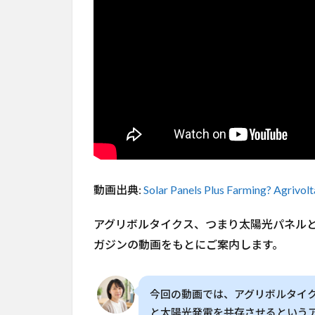
と太
陽光
を二
重活
用
2
アグ
リボ
ルタ
イク
スと
は？
動画出典:
Solar Panels Plus Farming? Agrivolt
3
日
アグリボルタイクス、つまり太陽光パネル
本
ガジンの動画をもとにご案内します。
の
農
業
と
今回の動画では、アグリボルタイ
エ
と太陽光発電を共存させるという