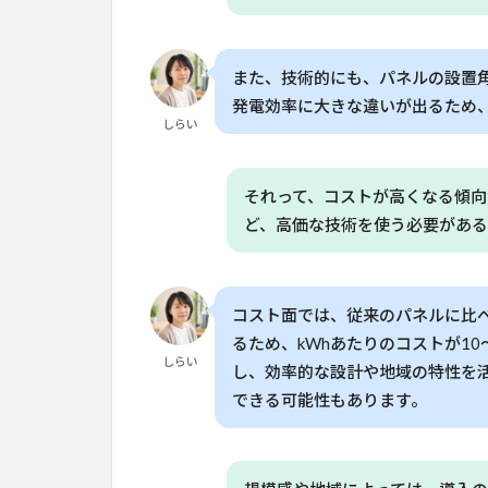
入
の
可
また、技術的にも、パネルの設置
能
発電効率に大きな違いが出るため
性
しらい
と
今
後
それって、コストが高くなる傾向
の
ど、高価な技術を使う必要がある
展
望
7
ア
コスト面では、従来のパネルに比
グ
るため、kWhあたりのコストが10
リ
しらい
し、効率的な設計や地域の特性を
ボ
できる可能性もあります。
ル
タ
イ
ク