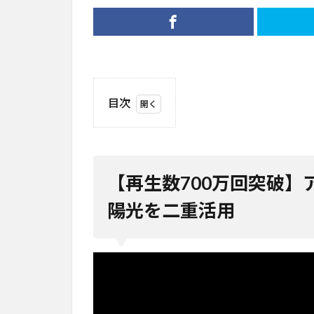
目次
1
【再
生数
700
【再生数700万回突破
万回
突
陽光を二重活用
破】
アグ
リボ
ルタ
イク
スで
農業