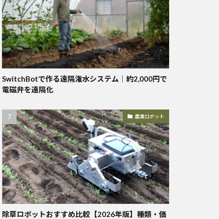
SwitchBotで作る遠隔潅水システム｜約2,000円で
電磁弁を遠隔化
農業ロボット
除草ロボットおすすめ比較【2026年版】種類・価