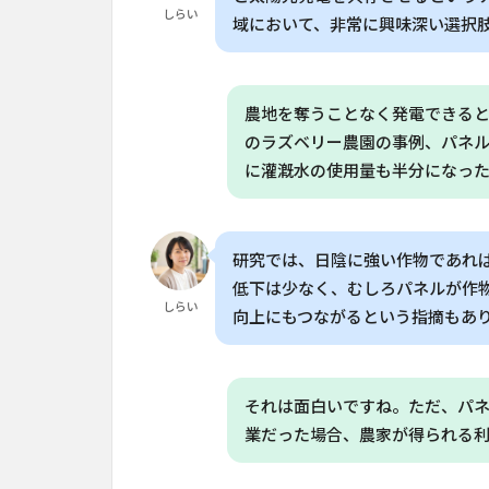
ネ
しらい
域において、非常に興味深い選択
ル
ギ
ー
の
農地を奪うことなく発電できる
課
のラズベリー農園の事例、パネ
題
に灌漑水の使用量も半分になっ
4
実際
の事
例：
研究では、日陰に強い作物であれ
オラ
低下は少なく、むしろパネルが作
ンダ
しらい
向上にもつながるという指摘もあ
のラ
ズベ
リー
農園
それは面白いですね。ただ、パ
5
業だった場合、農家が得られる
ア
グ