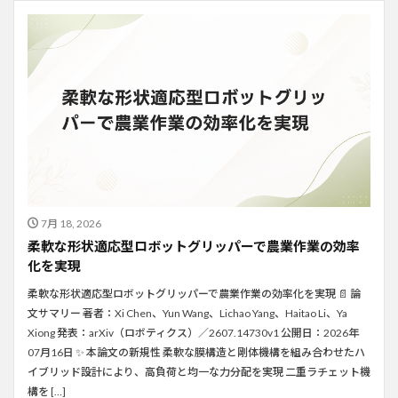
7月 18, 2026
柔軟な形状適応型ロボットグリッパーで農業作業の効率
化を実現
柔軟な形状適応型ロボットグリッパーで農業作業の効率化を実現 📄 論
文サマリー 著者：Xi Chen、Yun Wang、Lichao Yang、Haitao Li、Ya
Xiong 発表：arXiv（ロボティクス）／2607.14730v1 公開日：2026年
07月16日 ✨ 本論文の新規性 柔軟な膜構造と剛体機構を組み合わせたハ
イブリッド設計により、高負荷と均一な力分配を実現 二重ラチェット機
構を […]