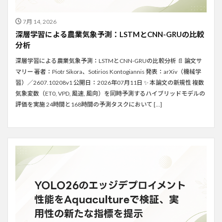
7月 14, 2026
深層学習による農業気象予測：LSTMとCNN-GRUの比較
分析
深層学習による農業気象予測：LSTMとCNN-GRUの比較分析 📄 論文サ
マリー 著者：Piotr Sikora、Sotirios Kontogiannis 発表：arXiv（機械学
習）／2607.10208v1 公開日：2026年07月11日 ✨ 本論文の新規性 複数
気象変数（ET0, VPD, 風速, 風向）を同時予測するハイブリッドモデルの
評価を実施 24時間と168時間の予測タスクにおいて […]