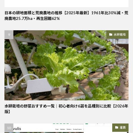
日本の耕地面積と荒廃農地の推移【2025年最新】1961年比30%減・荒
廃農地25.7万ha・再生困難62%
水耕栽培
水耕栽培の野菜おすすめ一覧｜初心者向け6選を品種別に比較【2026年
版】
灌漑