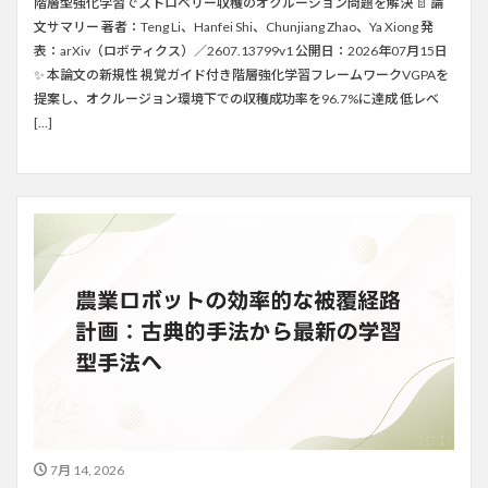
階層型強化学習でストロベリー収穫のオクルージョン問題を解決 📄 論
文サマリー 著者：Teng Li、Hanfei Shi、Chunjiang Zhao、Ya Xiong 発
表：arXiv（ロボティクス）／2607.13799v1 公開日：2026年07月15日
✨ 本論文の新規性 視覚ガイド付き階層強化学習フレームワークVGPAを
提案し、オクルージョン環境下での収穫成功率を96.7%に達成 低レベ
[…]
7月 14, 2026