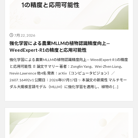
7月 22, 2026
強化学習による農業MLLMの植物認識精度向上—
WeedExpert-R1の精度と応用可能性
強化学習による農業MLLMの植物認識精度向上— WeedExpert-R1の精度
と応用可能性 📄 論文サマリー 著者：Zonglin Yang、Wei-Zhen Liang、
Nevin Lawrence 他4名 発表：arXiv（コンピュータビジョン）／
2607.16492v1 公開日：2026年07月17日 ✨ 本論文の新規性 マルチモー
ダル大規模言語モデル（MLLM）に強化学習を適用し、植物の […]