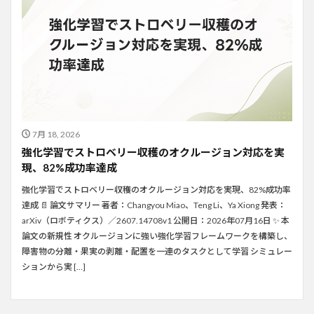
7月 18, 2026
強化学習でストロベリー収穫のオクルージョン対応を実
現、82%成功率達成
強化学習でストロベリー収穫のオクルージョン対応を実現、82%成功率
達成 📄 論文サマリー 著者：Changyou Miao、Teng Li、Ya Xiong 発表：
arXiv（ロボティクス）／2607.14708v1 公開日：2026年07月16日 ✨ 本
論文の新規性 オクルージョンに強い強化学習フレームワークを構築し、
障害物の分離・果実の剥離・配置を一連のタスクとして学習 シミュレー
ションから実 […]