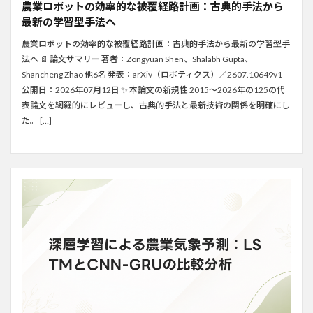
農業ロボットの効率的な被覆経路計画：古典的手法から
最新の学習型手法へ
農業ロボットの効率的な被覆経路計画：古典的手法から最新の学習型手
法へ 📄 論文サマリー 著者：Zongyuan Shen、Shalabh Gupta、
Shancheng Zhao 他6名 発表：arXiv（ロボティクス）／2607.10649v1
公開日：2026年07月12日 ✨ 本論文の新規性 2015〜2026年の125の代
表論文を網羅的にレビューし、古典的手法と最新技術の関係を明確にし
た。 […]