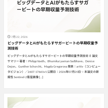
7月 22, 2026
ビッグデータとAIがもたらすサガービートの早期収量予
測技術
ビッグデータとAIがもたらすサガービートの早期収量予測技術 📄 論文
サマリー 著者：Philipp Vaeth、Bhumika Laxman Sadbhave、Denise
Dejon、Gunther Schorcht、Magda Gregorova 発表：arXiv（コンピュー
タビジョン）／2607.17661v1 公開日：2026年07月20日 ✨ 本論文の新
規性 Sentinel-2衛星画像 […]