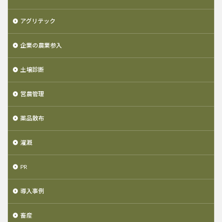
アグリテック
企業の農業参入
土壌診断
営農管理
薬品散布
灌漑
PR
導入事例
畜産