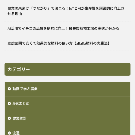
農業の未来は「つながり」で決まる！IoTとAIが生産性を飛躍的に向上さ
せる理由
AI活用でイチゴの品質を劇的に向上！最先端植物工場の実態が分かる
家庭菜園で安くて効果的な肥料の使い方【alfalfa肥料の実践法】
カテゴリー
動画で学ぶ農業
SNSまとめ
農業統計
流通