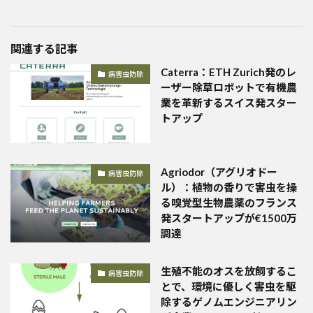
関連する記事
Caterra：ETH Zurich発のレ
病害虫防除
ーザー除草ロボットで有機農
業を革新するスイス発スター
トアップ
Agriodor（アグリオドー
病害虫防除
ル）：植物の香りで害虫を操
る嗅覚型生物農薬のフランス
発スタートアップが€1500万
調達
生殖不能のオスを放飼するこ
病害虫防除
とで、環境に優しく害虫を駆
除するゲノムエンジニアリン