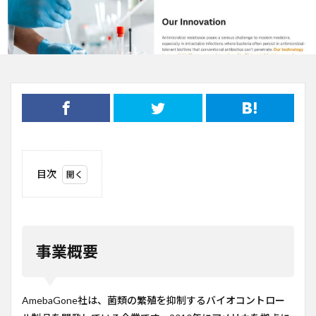
目次
1
事業
概要
2
事業概要
ビジ
ネス
モデ
ル
AmebaGone社は、菌類の繁殖を抑制するバイオコントロー
3