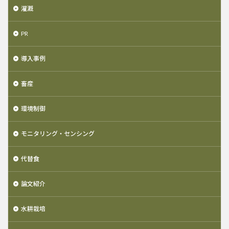
灌漑
PR
導入事例
畜産
環境制御
モニタリング・センシング
代替食
論文紹介
水耕栽培