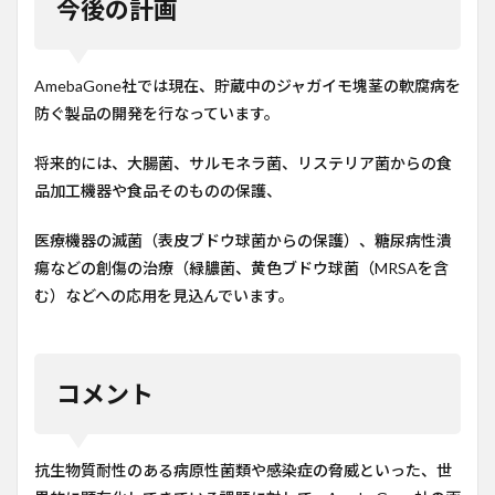
今後の計画
AmebaGone社では現在、貯蔵中のジャガイモ塊茎の軟腐病を
防ぐ製品の開発を行なっています。
将来的には、大腸菌、サルモネラ菌、リステリア菌からの食
品加工機器や食品そのものの保護、
医療機器の滅菌（表皮ブドウ球菌からの保護）、糖尿病性潰
瘍などの創傷の治療（緑膿菌、黄色ブドウ球菌（MRSAを含
む）などへの応用を見込んでいます。
コメント
抗生物質耐性のある病原性菌類や感染症の脅威といった、世