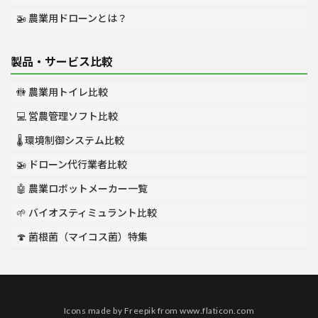
🚁 農業用ドローンとは？
製品・サービス比較
🚻 農業用トイレ比較
💻 営農管理ソフト比較
🌡️ 環境制御システム比較
🚁 ドローン代行業者比較
🤖 農業ロボットメーカー一覧
🌱 バイオスティミュラント比較
🍄 菌根菌（マイコス菌）特集
Icons made by
Freepik
from
www.flaticon.com