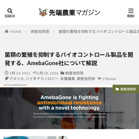
HOME
病害虫防除
菌類の繁殖を抑制するバイオコントロール製品を開
菌類の繁殖を抑制するバイオコントロール製品を開
発する、AmebaGone社について解説
1月 14, 2021
2月 28, 2026
病害虫防除
アメリカ
,
バイオテクノロジー
,
有機農業
,
病害虫防除
178view
病害虫防除