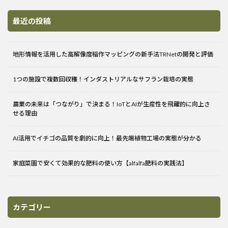
最近の投稿
地形情報を活用した高解像度稲作マッピングの新手法TRNetの開発と評価
1つの施設で複数回収穫！インダストリアルなサフラン栽培の実態
農業の未来は「つながり」で決まる！IoTとAIが生産性を飛躍的に向上さ
せる理由
AI活用でイチゴの品質を劇的に向上！最先端植物工場の実態が分かる
家庭菜園で安くて効果的な肥料の使い方【alfalfa肥料の実践法】
カテゴリー