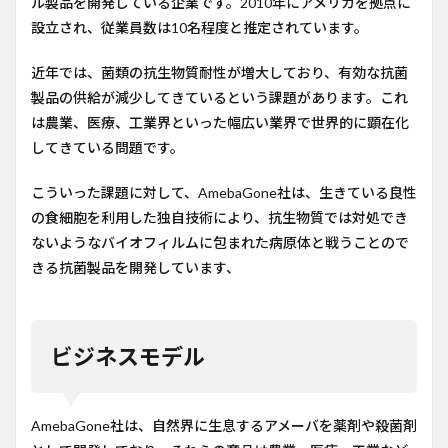
ル製品を開発している企業です。2010年にアメリカを拠点に
テク
設立され、従業員数は10名程度と推定されています。
ノロ
ジー
近年では、菌類の抗生物質耐性が増大しており、有効な抗菌
4
製品の供給が減少してきているという課題があります。これ
今後
は農業、医療、工業界といった幅広い業界で世界的に顕在化
の計
画
してきている問題です。
5
こういった課題に対して、AmebaGone社は、生きている良性
コメ
ント
の食細胞を利用した独自技術により、抗生物質では対処でき
ないようなバイオフィルムに包まれた病原体と戦うことので
6
参考
きる抗菌製品を開発しています、
URL
ビジネスモデル
AmebaGone社は、自然界に生息するアメーバを薬剤や殺菌剤