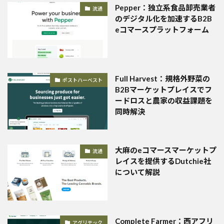
Pepper：独立系食品卸売業者
流通
のデジタル化を加速するB2B
eコマースプラットフォーム
Full Harvest：規格外野菜の
ポストハーベスト
B2Bマーケットプレイスでフ
ードロスと農家の収益課題を
同時解決
大麻のeコマースマーケットプ
流通
レイスを提供するDutchie社
について解説
Complete Farmer：西アフリ
アグリテック