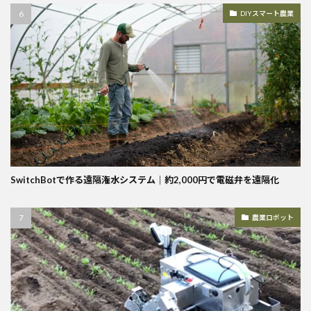
DIYスマート農業
SwitchBotで作る遠隔潅水システム｜約2,000円で電磁弁を遠隔化
農業ロボット