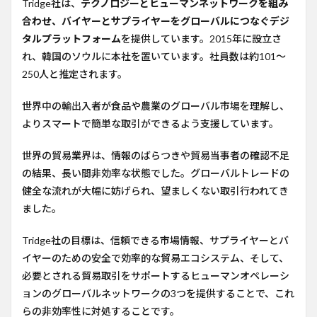
Tridge社は、
テクノロジーとヒューマンネットワークを組み
3
合わせ、バイヤーとサプライヤーをグローバルにつなぐデジ
テク
タルプラットフォーム
を提供しています。2015年に設立さ
ノロ
れ、韓国のソウルに本社を置いています。社員数は約101〜
ジー
250人と推定されます。
4
今後
世界中の輸出入者が食品や農業のグローバル市場を理解し、
の計
画
よりスマートで簡単な取引ができるよう支援しています。
5
世界の貿易業界は、情報のばらつきや貿易当事者の確認不足
コメ
ント
の結果、長い間非効率な状態でした。グローバルトレードの
健全な流れが大幅に妨げられ、望ましくない取引行われてき
6
参考
ました。
URL
Tridge社の目標は、信頼できる市場情報、サプライヤーとバ
イヤーのための安全で効率的な貿易エコシステム、そして、
必要とされる貿易取引をサポートするヒューマンオペレーシ
ョンのグローバルネットワークの3つを提供することで、これ
らの非効率性に対処することです。