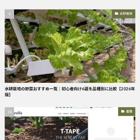
水耕栽培
水耕栽培の野菜おすすめ一覧｜初心者向け6選を品種別に比較【2026年
版】
灌漑