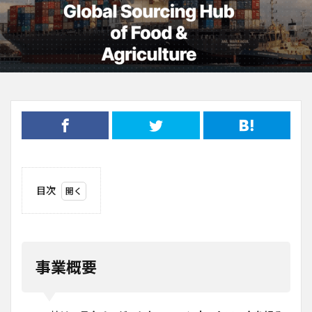
目次
1
事業
概要
2
事業概要
ビジ
ネス
モデ
ル