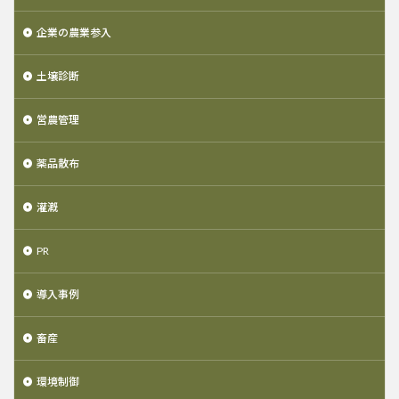
企業の農業参入
土壌診断
営農管理
薬品散布
灌漑
PR
導入事例
畜産
環境制御