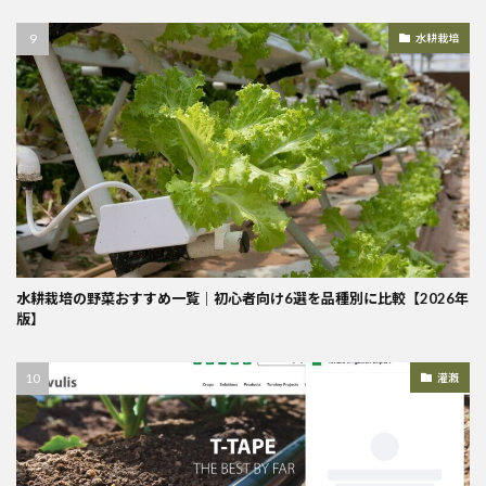
水耕栽培
水耕栽培の野菜おすすめ一覧｜初心者向け6選を品種別に比較【2026年
版】
灌漑