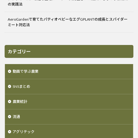
の実践法
AeroGardenで育てたパティオベビーなエグGPLANTの成長とスパイダー
ミート対応法
カテゴリー
動画で学ぶ農業
SNSまとめ
農業統計
流通
アグリテック