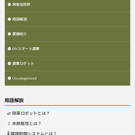
病害虫防除
用語解説
書籍紹介
DIYスマート農業
農業ロボット
Uncategorized
用語解説
🌿 除草ロボットとは？
💧 水耕栽培とは？
🌡️ 環境制御システムとは？