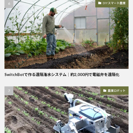
DIYスマート農業
SwitchBotで作る遠隔潅水システム｜約2,000円で電磁弁を遠隔化
農業ロボット