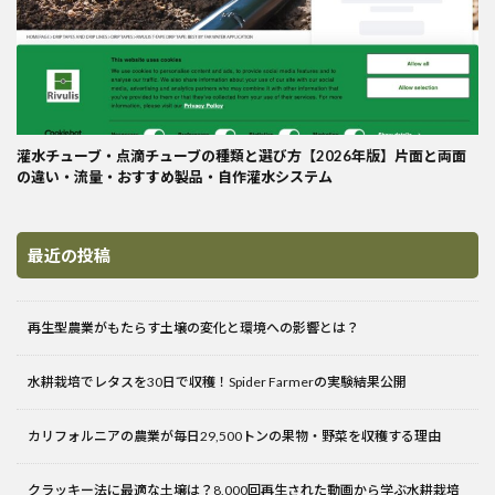
灌水チューブ・点滴チューブの種類と選び方【2026年版】片面と両面
の違い・流量・おすすめ製品・自作灌水システム
最近の投稿
再生型農業がもたらす土壌の変化と環境への影響とは？
水耕栽培でレタスを30日で収穫！Spider Farmerの実験結果公開
カリフォルニアの農業が毎日29,500トンの果物・野菜を収穫する理由
クラッキー法に最適な土壌は？8,000回再生された動画から学ぶ水耕栽培