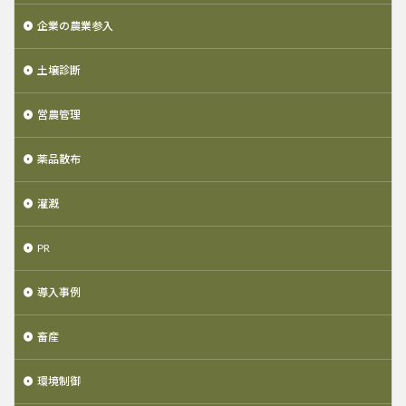
企業の農業参入
土壌診断
営農管理
薬品散布
灌漑
PR
導入事例
畜産
環境制御