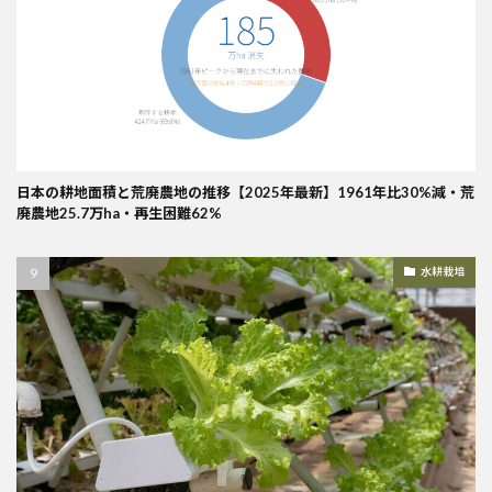
日本の耕地面積と荒廃農地の推移【2025年最新】1961年比30%減・荒
廃農地25.7万ha・再生困難62%
水耕栽培