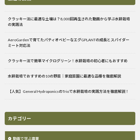
クラッキー法に最適な土壌は？8,000回再生された動画から学ぶ水耕栽培
の実践法
AeroGardenで育てたパティオベビーなエグGPLANTの成長とスパイダー
ミート対応法
クラッキー法で簡単マイクログリーン！水耕栽培の初心者にもおすすめ
水耕栽培でおすすめの10の野菜｜家庭菜園に最適な品種を徹底解説
【人気】General HydroponicsのTrioで水耕栽培の実践方法を徹底解説！
カテゴリー
動画で学ぶ農業