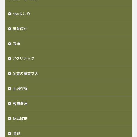
SNSまとめ
農業統計
流通
アグリテック
企業の農業参入
土壌診断
営農管理
薬品散布
灌漑