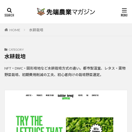
HOME
水耕栽培
CATEGORY
水耕栽培
NFT・DWC・固形培地など水耕栽培方式の違い。都市型温室、レタス・葉物
野菜栽培、初期費用削減の工夫、初心者向けの栽培野菜選定。