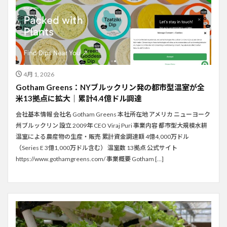
4月 1, 2026
Gotham Greens：NYブルックリン発の都市型温室が全
米13拠点に拡大｜累計4.4億ドル調達
会社基本情報 会社名 Gotham Greens 本社所在地 アメリカ ニューヨーク
州ブルックリン 設立 2009年 CEO Viraj Puri 事業内容 都市型大規模水耕
温室による農産物の生産・販売 累計資金調達額 4億4,000万ドル
（Series E 3億1,000万ドル含む） 温室数 13拠点 公式サイト
https://www.gothamgreens.com/ 事業概要 Gotham […]