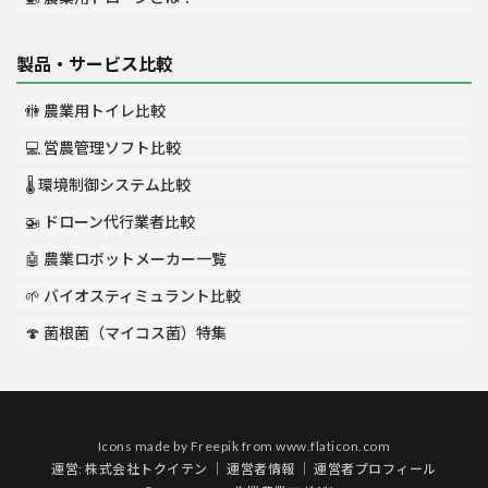
製品・サービス比較
🚻 農業用トイレ比較
💻 営農管理ソフト比較
🌡️ 環境制御システム比較
🚁 ドローン代行業者比較
🤖 農業ロボットメーカー一覧
🌱 バイオスティミュラント比較
🍄 菌根菌（マイコス菌）特集
Icons made by
Freepik
from
www.flaticon.com
運営:
株式会社トクイテン
｜
運営者情報
｜
運営者プロフィール