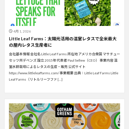
4月 1, 2026
Little Leaf Farms：太陽光活用の温室レタスで全米最大
の屋内レタス生産者に
会社基本情報 会社名 Little Leaf Farms 所在地 アメリカ合衆国 マサチュー
セッツ州デベンズ 設立 2015年 代表者 Paul Sellew（CEO） 事業内容 温
室水耕栽培によるレタスの生産・販売 公式サイト
https://www.littleleaffarms.com/ 事業概要 出典：Little Leaf Farms Little
Leaf Farms（リトルリーフファ […]