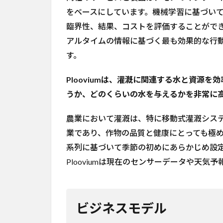
をベースにしています。機械学習に基づい
3
臨界性、結果、コストを評価することがで
テ
ク
アルタイムの情報に基づく最も効果的な行
ノ
す。
ロ
ジ
Plooviumは、灌漑に関連する水と資源
ー
うか、どのくらいの水を与えるかを非常に
4
今
農業において灌漑は、特に移動式灌漑シス
後
の
業であり、作物の品質と健康にとっても極
計
系列に基づいて季節の初めにあらかじめ設
画
Plooviumは現在のセンサーデータや天
5
コ
メ
ン
ビジネスモデル
ト