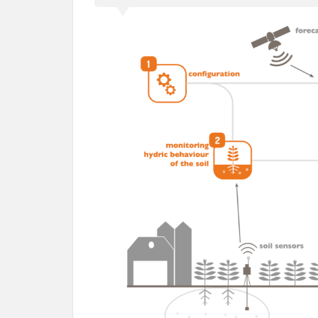
6
参
考
URL