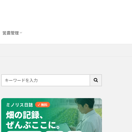
営農管理
圃場管理アプリおすすめ10選
農業用トイレ比較
バイオスティミュラント完全ガイド