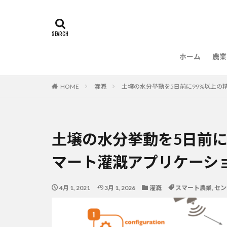
ホーム
農業
農
HOME
灌漑
土壌の水分挙動を5日前に99%以上の精
土壌の水分挙動を5日前に
マート灌漑アプリケーション
4月 1, 2021
3月 1, 2026
灌漑
スマート農業
,
セン