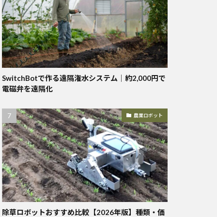
SwitchBotで作る遠隔潅水システム｜約2,000円で
電磁弁を遠隔化
農業ロボット
除草ロボットおすすめ比較【2026年版】種類・価