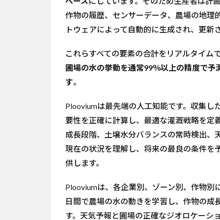
ベース
にしています。そのため生産者は計
作物の履歴、センサーデータ、農場の地理
トウェアによって自動的に生成され、更新
これらすべての要素の合計をリアルタイム
圃場の水の挙動を通常99％以上の精度で予
す
。
Plooviumは最先端の人工知能です。収集し
要性を正確に計算し、最適な灌漑戦略を定
成長段階、土壌水分バランスの常時検出、天気
現在の状況を理解し、将来の最良の条件を
供します。
Plooviumは、各企業別、ゾーン別、作物別
日間で農場の水の動きを学習し、作物の成
す。天気予報と圃場の正確なジオロケーション