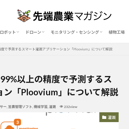
ロボット
ドローン
モニタリング・センシング
植物工場
業ロボットメーカー比較15社
ドローン農薬散布の代行業者比較
ハウス用遮光剤・遮熱剤の比較
農業用環境制御システム比較
度で予測するスマート灌漑アプリケーション「Ploovium」について解説
99%以上の精度で予測するス
「Ploovium」について解説
サー
,
営農管理ソフト
,
機械学習
,
灌漑
232view
灌漑