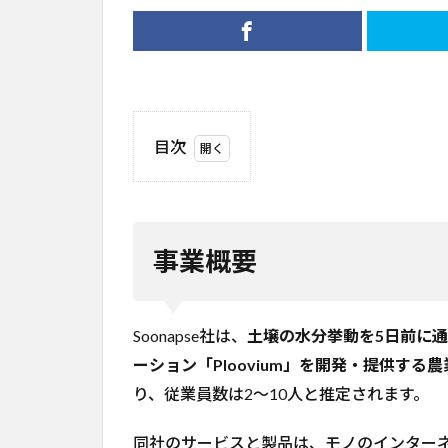
目次
1
事
業
概
事業概要
要
2
ビ
Soonapse社は、
土壌の水分挙動を5日前に通
ジ
ネ
ーション「Ploovium」を開発・提供する
ス
り、従業員数は2〜10人と推定されます。
モ
デ
同社のサービスと製品は、モノのインターネ
ル