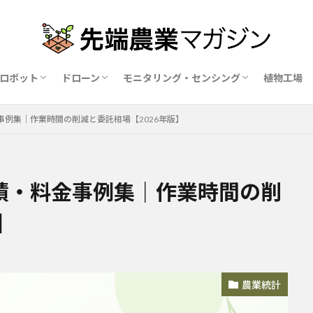
ロボット
ドローン
モニタリング・センシング
植物工場
業ロボットメーカー比較15社
ドローン農薬散布の代行業者比較
ハウス用遮光剤・遮熱剤の比較
農業用環境制御システム比較
例集｜作業時間の削減と委託相場【2026年版】
績・料金事例集｜作業時間の削
】
農業統計