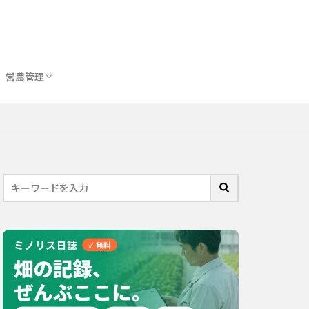
営農管理
圃場管理アプリおすすめ10選
農業用トイレ比較
バイオスティミュラント完全ガイド