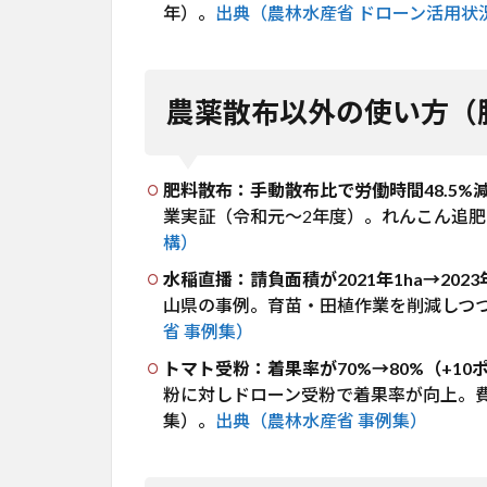
年）。
出典（農林水産省 ドローン活用状況,
的実
証デ
ー
タ）
農薬散布以外の使い方（
4.1
自分
で導
肥料散布：手動散布比で労働時間48.5%減
入す
業実証（令和元〜2年度）。れんこん追肥で
る場
合
構）
（機
水稲直播：請負面積が2021年1ha→202
体価
山県の事例。育苗・田植作業を削減しつ
格・
省 事例集）
損益
分
トマト受粉：着果率が70%→80%（+10
岐）
粉に対しドローン受粉で着果率が向上。
5
集）。
出典（農林水産省 事例集）
AI
に
よ