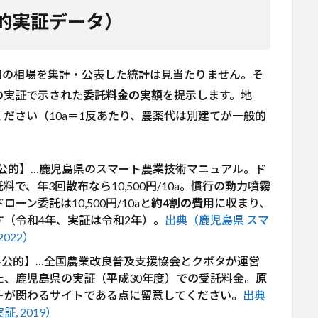
的実証データ）
国の相場を集計・公表した統計は見当たりません。そ
の実証で示された
委託料金の実額
を提示します。地
ださい（10a＝1反あたり、農薬代は別建てが一般的
公的】…鹿児島県のスマート農業技術マニュアル。ド
、年3回散布なら10,500円/10a。慣行の動力噴霧
ローン委託は10,500円/10aと
約4割の費用
に収まり、
（令和4年、実証は令和2年）。
出典（鹿児島県 スマ
022）
半公的】…全国農業改良普及支援協会とクボタが運営
、鹿児島県の実証（平成30年度）での受託料金。原
ーが関わるサイトである点に留意してください。
出典
 2019）