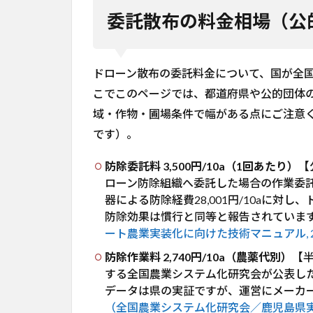
る
委託散布の料金相場（公
精
密
散
布
ドローン散布の委託料金について、国が全
こでこのページでは、都道府県や公的団体
6
導入
域・作物・圃場条件で幅がある点にご注意く
前に
です）。
知っ
てお
防除委託料 3,500円/10a（1回あたり）
【
きた
ローン防除組織へ委託した場合の作業委託料で
い課
器による防除経費28,001円/10aに対し、ド
題・
制約
防除効果は慣行と同等と報告されています
ート農業実装化に向けた技術マニュアル, 2
7
ま
防除作業料 2,740円/10a（農薬代別）
【
と
する全国農業システム化研究会が公表した
め
データは県の実証ですが、運営にメーカ
（全国農業システム化研究会／鹿児島県実証,
8