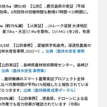
分/ha（約1/8）
【公的】…鹿児島県の実証（平成
近い効率。8月防除の労働時間も動噴47時間→33時間に。
0a（約75%減）
【JA実証】…JAレーク滋賀 大津地区
0ha・大豆57.9haを散布。DJI MG-1を2台、有資
/10）
【公的事例】…愛媛県宇和島市。浸透性農薬の
水産省事例, 2022〜）。
出典（農林水産省 事例
【公的実証】…長崎県農林技術開発センター。長崎び
。
出典（農林水産省 事例集）
】…農研機構のスマート農業実証プロジェクト全体
比べ作業時間が平均61%短縮したと報告されていま
ばらつきます。
出典（農研機構 成果ポータル）
約50%減）
【公的事例】…徳島県。ドローンによる追
の作業でも省力効果が確認されています（令和6