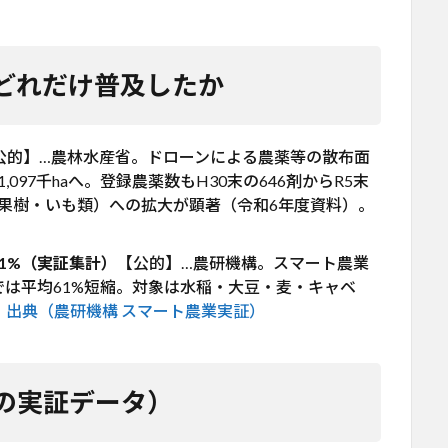
どれだけ普及したか
公的】…農林水産省。ドローンによる農薬等の散布面
1,097千haへ。登録農薬数もH30末の646剤からR5末
菜・果樹・いも類）への拡大が顕著（令和6年度資料）。
1%（実証集計）
【公的】…農研機構。スマート農業
は平均61%短縮。対象は水稲・大豆・麦・キャベ
。
出典（農研機構 スマート農業実証）
の実証データ）