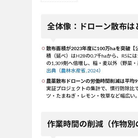
全体
像：
ドロ
全体像：ドローン散布は
ーン
散布
はど
れだ
散布面積が2023年度に100万haを突破
【
け普
積（延べ）はH28の0.7千haから、R5には
及し
の1,309剤へ倍増し、稲・麦以外（野
たか
出典（農林水産省, 2024）
2
農薬散布ドローンの労働時間削減は平均9
作業
実証プロジェクトの集計で、慣行防除比で
時間
ツ・たまねぎ・レモン・牧草など幅広い
の削
減
（作
物別
作業時間の削減（作物別
の実
証デ
ー