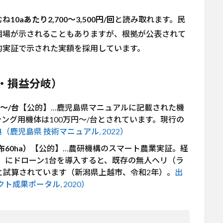
むね
10aあたり2,700〜3,500円/回
と読み取れます。民
相場が示されることもありますが、根拠が公表されて
的実証で示された実額を採用しています。
・損益分岐）
〜/台
【公的】…鹿児島県マニュアルに記載された機
センシング用機体は100万円〜/台とされています。現行の
（鹿児島県 技術マニュアル, 2022）
60ha）
【公的】…農研機構のスマート農業実証。経
ha）にドローン1台を導入すると、既存の無人ヘリ（ラ
と試算されています（新潟県上越市、令和2年）。
出
成果ポータル, 2020）