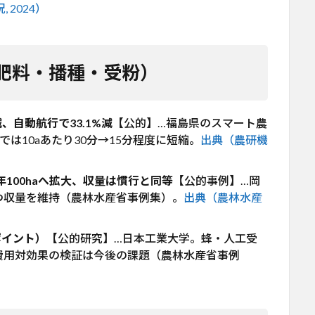
 2024）
肥料・播種・受粉）
、自動航行で33.1%減
【公的】…福島県のスマート農
は10aあたり30分→15分程度に短縮。
出典（農研機
3年100haへ拡大、収量は慣行と同等
【公的事例】…岡
つ収量を維持（農林水産省事例集）。
出典（農林水産
ポイント）
【公的研究】…日本工業大学。蜂・人工受
費用対効果の検証は今後の課題（農林水産省事例