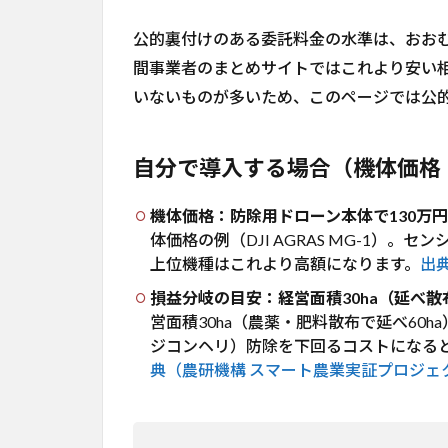
参
公的裏付けのある委託料金の水準は、おお
考
URL
間事業者のまとめサイトではこれより安い
いないものが多いため、このページでは公
自分で導入する場合（機体価格
機体価格：防除用ドローン本体で130万円
体価格の例（DJI AGRAS MG-1）。
上位機種はこれより高額になります。
出典
損益分岐の目安：経営面積30ha（延べ散布
営面積30ha（農薬・肥料散布で延べ60
ジコンヘリ）防除を下回るコストになる
典（農研機構 スマート農業実証プロジェクト