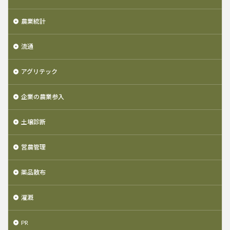
農業統計
流通
アグリテック
企業の農業参入
土壌診断
営農管理
薬品散布
灌漑
PR