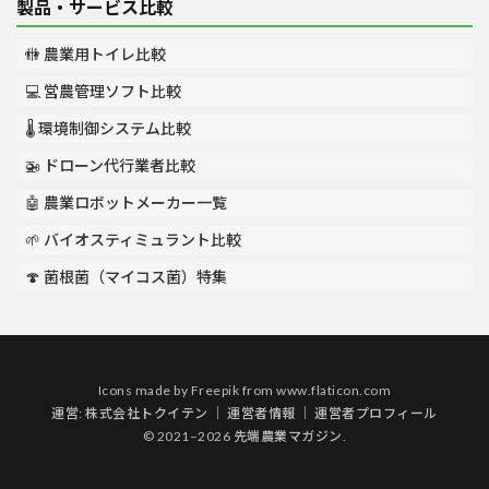
製品・サービス比較
🚻 農業用トイレ比較
💻 営農管理ソフト比較
🌡️ 環境制御システム比較
🚁 ドローン代行業者比較
🤖 農業ロボットメーカー一覧
🌱 バイオスティミュラント比較
🍄 菌根菌（マイコス菌）特集
Icons made by
Freepik
from
www.flaticon.com
運営:
株式会社トクイテン
｜
運営者情報
｜
運営者プロフィール
© 2021–2026 先端農業マガジン.