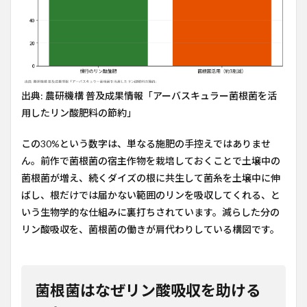
3
農
家・
農業
法人
にと
って
の含
出典: 農研機構 普及成果情報「アーバスキュラー菌根菌を活
意
用したリン酸肥料の節約」
4
デー
この30%という数字は、単なる施肥の手控えではありませ
タの
ん。前作で菌根菌の宿主作物を栽培しておくことで土壌中の
引用
につ
菌根菌が増え、続くダイズの根に共生して菌糸を土壌中に伸
いて
ばし、根だけでは届かない範囲のリンを吸収してくれる、と
5
いう生物学的な仕組みに裏打ちされています。減らした分の
参考
リン酸吸収を、菌根菌の働きが肩代わりしている構図です。
URL
菌根菌はなぜリン酸吸収を助ける