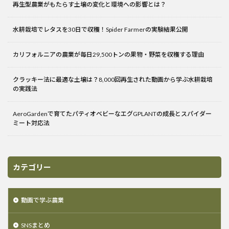
再生型農業がもたらす土壌の変化と環境への影響とは？
水耕栽培でレタスを30日で収穫！Spider Farmerの実験結果公開
カリフォルニアの農業が毎日29,500トンの果物・野菜を収穫する理由
クラッキー法に最適な土壌は？8,000回再生された動画から学ぶ水耕栽培
の実践法
AeroGardenで育てたパティオベビーなエグGPLANTの成長とスパイダー
ミート対応法
カテゴリー
動画で学ぶ農業
SNSまとめ