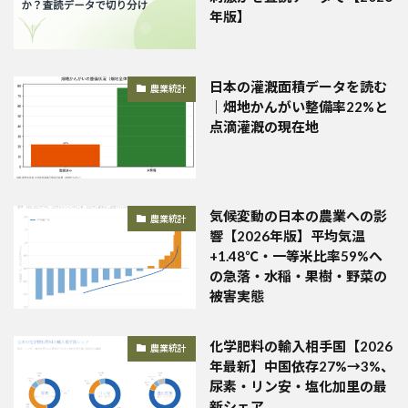
年版】
日本の灌漑面積データを読む
農業統計
｜畑地かんがい整備率22%と
点滴灌漑の現在地
気候変動の日本の農業への影
農業統計
響【2026年版】平均気温
+1.48℃・一等米比率59%へ
の急落・水稲・果樹・野菜の
被害実態
化学肥料の輸入相手国【2026
農業統計
年最新】中国依存27%→3%、
尿素・リン安・塩化加里の最
新シェア