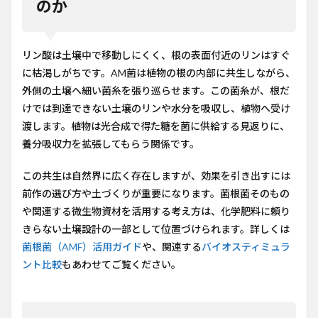
のか
リン酸は土壌中で移動しにくく、根の表面付近のリンはすぐ
に枯渇しがちです。AM菌は植物の根の内部に共生しながら、
外側の土壌へ細い菌糸を張り巡らせます。この菌糸が、根だ
けでは到達できない土壌のリンや水分を吸収し、植物へ受け
渡します。植物は光合成で得た糖を菌に供給する見返りに、
養分吸収力を拡張してもらう関係です。
この共生は自然界に広く存在しますが、効果を引き出すには
前作の選び方や土づくりが重要になります。菌根菌そのもの
や関連する微生物資材を活用する考え方は、化学肥料に頼り
きらない土壌設計の一部として位置づけられます。詳しくは
菌根菌（AMF）活用ガイド
や、関連する
バイオスティミュラ
ント比較
もあわせてご覧ください。