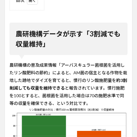
目次
1
農研
機構
デー
タが
農研機構データが示す「3割減でも
示す
「3
収量維持」
割減
でも
収量
維
農研機構の普及成果情報「アーバスキュラー菌根菌を活用し
持」
たリン酸肥料の節約」によると、AM菌の宿主となる作物を栽
2
培した跡地でダイズを育てると、慣行のリン酸施肥量を
約3割
菌根
削減しても収量を維持できる
と報告されています。慣行施肥
菌は
を100とすると、菌根菌を活用した場合は70の施肥水準で同
なぜ
リン
等の収量を確保できる、という対比です。
酸吸
収を
助け
るの
か