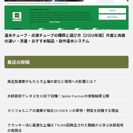
灌水チューブ・点滴チューブの種類と選び方【2026年版】片面と両面
の違い・流量・おすすめ製品・自作灌水システム
最近の投稿
再生型農業がもたらす土壌の変化と環境への影響とは？
水耕栽培でレタスを30日で収穫！Spider Farmerの実験結果公開
カリフォルニアの農業が毎日29,500トンの果物・野菜を収穫する理由
クラッキー法に最適な土壌は？8,000回再生された動画から学ぶ水耕栽培
の実践法