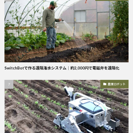
SwitchBotで作る遠隔潅水システム｜約2,000円で電磁弁を遠隔化
農業ロボット