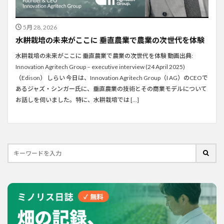
5月 28, 2026
水耕栽培の未来がここに 垂直農業で農業の次世代を体験
水耕栽培の未来がここに 垂直農業で農業の次世代を体験 動画出典:
Innovation Agritech Group – executive interview (24 April 2025)
（Edison） しらい 今日は、Innovation Agritech Group（I AG）のCEOで
あるジャズ・シンガー氏に、垂直農業の技術とその商業モデルについて
お話しを伺いました。特に、水耕栽培では […]