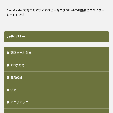
AeroGardenで育てたパティオベビーなエグGPLANTの成長とスパイダー
ミート対応法
カテゴリー
動画で学ぶ農業
SNSまとめ
農業統計
流通
アグリテック