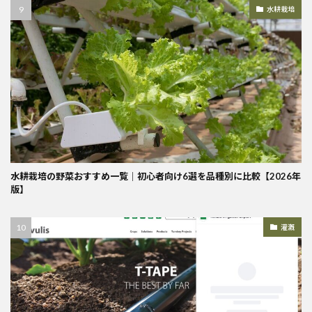
水耕栽培
水耕栽培の野菜おすすめ一覧｜初心者向け6選を品種別に比較【2026年
版】
灌漑