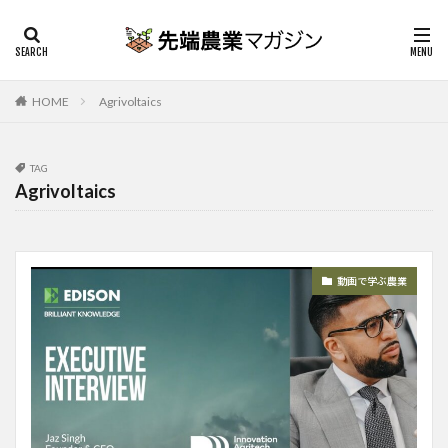
HOME
Agrivoltaics
TAG
Agrivoltaics
動画で学ぶ農業