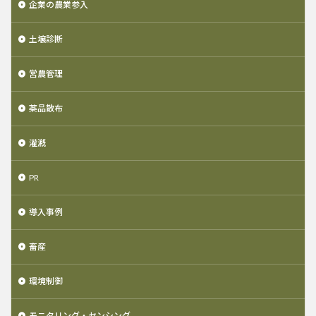
企業の農業参入
土壌診断
営農管理
薬品散布
灌漑
PR
導入事例
畜産
環境制御
モニタリング・センシング