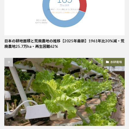
日本の耕地面積と荒廃農地の推移【2025年最新】1961年比30%減・荒
廃農地25.7万ha・再生困難62%
水耕栽培