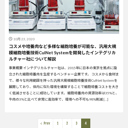
10月 23, 2020
コスメや培養肉など多様な細胞培養が可能な、汎用大規
模細胞培養技術CulNet Systemを開発したインテグリカ
ルチャー社について解説
事業概要 インテグリカルチャー社は、2015年に日本の東京を拠点に設
立された細胞培養肉を生産するベンチャー企業です。 コスメから食材ま
で、様々な利用範囲を持った汎用大規模細胞培養技術CulNet Systemを
展開しており、体内に似た環境を構築することで細胞培養コストを大き
く低減させることに成功しています。 細胞培養肉の資源効率は35%と、
牛肉の3%と比べて非常に高効率で、環境への不可も98%削減 […]
Prev
1
2
3
4