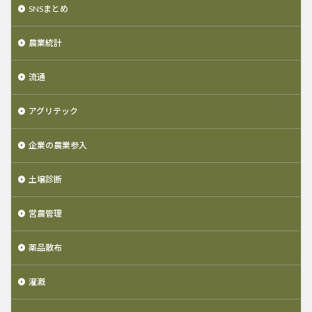
SNSまとめ
農業統計
流通
アグリテック
企業の農業参入
土壌診断
営農管理
薬品散布
灌漑