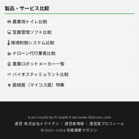
製品・サービス比較
🚻 農業用トイレ比較
💻 営農管理ソフト比較
🌡️ 環境制御システム比較
🚁 ドローン代行業者比較
🤖 農業ロボットメーカー一覧
🌱 バイオスティミュラント比較
🍄 菌根菌（マイコス菌）特集
Icons made by
Freepik
from
www.flaticon.com
運営:
株式会社トクイテン
｜
運営者情報
｜
運営者プロフィール
© 2021–2026 先端農業マガジン.