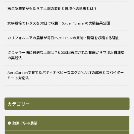
再生型農業がもたらす土壌の変化と環境への影響とは？
水耕栽培でレタスを30日で収穫！Spider Farmerの実験結果公開
カリフォルニアの農業が毎日29,500トンの果物・野菜を収穫する理由
クラッキー法に最適な土壌は？8,000回再生された動画から学ぶ水耕栽培
の実践法
AeroGardenで育てたパティオベビーなエグGPLANTの成長とスパイダー
ミート対応法
カテゴリー
動画で学ぶ農業