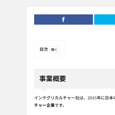
目次
1
事
業
概
事業概要
要
2
ビ
インテグリカルチャー社は、2015年に日
ジ
ネ
チャー企業
です。
ス