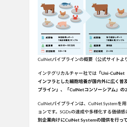
コ
メ
ン
ト
6
参
考
URL
CulNetパイプラインの概要（公式サイトよ
インテグリカルチャー社では
「Uni-CulN
インフラとした細胞培養が国内外に広く普
プライン」、「CulNetコンソーシアム」
CulNetパイプラインは、CulNet Sys
ョンです。SGDsの達成や多様化する価値
別企業向けにCulNet Systemの提供を行