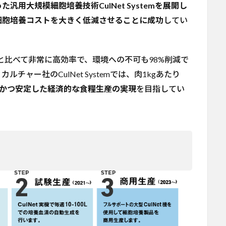
用大規模細胞培養技術CulNet Systemを展開し
細胞培養コストを大きく低減させることに成功
してい
と比べて非常に高効率で、環境への不可も98%削減で
ャー社のCulNet Systemでは、肉1kgあたり
かつ安定した経済的な食糧生産の実現
を目指してい