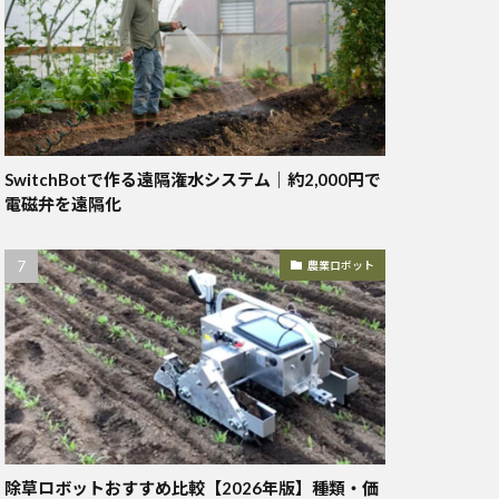
SwitchBotで作る遠隔潅水システム｜約2,000円で
電磁弁を遠隔化
農業ロボット
除草ロボットおすすめ比較【2026年版】種類・価