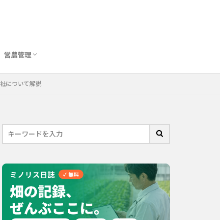
営農管理
圃場管理アプリおすすめ10選
農業用トイレ比較
バイオスティミュラント完全ガイド
ー社について解説