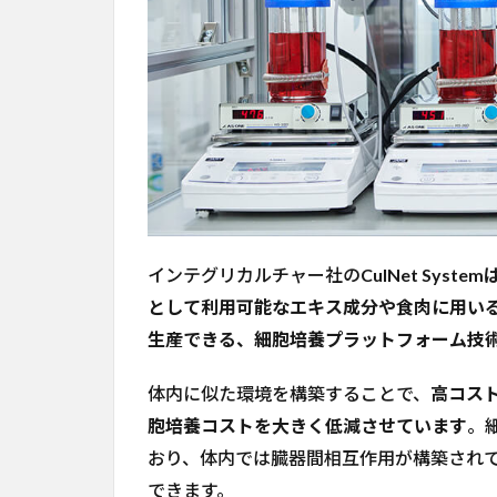
インテグリカルチャー社の
CulNet Sy
として利用可能なエキス成分や食肉に用い
生産できる、細胞培養プラットフォーム技
体内に似た環境を構築することで、
高コス
胞培養コストを大きく低減させています
。
おり、体内では臓器間相互作用が構築され
できます。