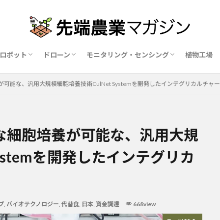
ロボット
ドローン
モニタリング・センシング
植物工場
業ロボットメーカー比較15社
ドローン農薬散布の代行業者比較
ハウス用遮光剤・遮熱剤の比較
農業用環境制御システム比較
能な、汎用大規模細胞培養技術CulNet Systemを開発したインテグリカルチャ
な細胞培養が可能な、汎用大規
Systemを開発したインテグリカ
プ
,
バイオテクノロジー
,
代替食
,
日本
,
資金調達
668view