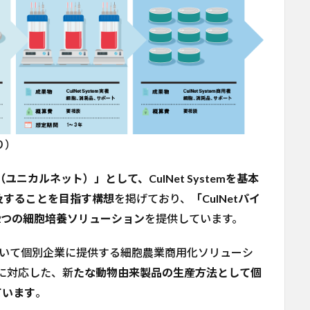
り）
et（ユニカルネット）」として、CulNet Systemを基本
及することを目指す構想
を掲げており、
「CulNetパイ
の2つの細胞培養ソリューション
を提供しています。
temを用いて個別企業に提供する細胞農業商用化ソリューシ
感に対応した、新
たな動物由来製品の生産方法として個
っています
。