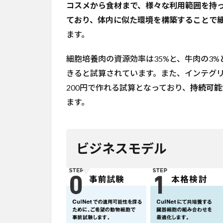
モ
コスメから食材まで、様々な利用範囲を持った汎
デ
ており、体内に似た環境を構築することで
ル
ます。
3
テ
クノロ
細胞培養肉の資源効率は35%と、牛肉の3%
ジー：
細胞培
きると試算されています。また、インテグリカルチ
養の低
200円で作れる試算となっており、
持続可能
コスト
ます。
化に成
功した
CulNet
System
ビジネスモデル
4
今
後
の
計
画
5