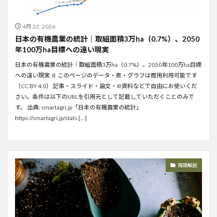
4月 22, 2026
日本の有機農業の統計｜取組面積3万ha（0.7%）、2050
年100万ha目標への遠い現実
日本の有機農業の統計｜取組面積3万ha（0.7%）、2050年100万ha目標
への遠い現実 📎 このページのデータ・表・グラフは商用利用可能です
（CC BY 4.0） 記事・スライド・論文・IR資料などで自由にお使いくだ
さい。条件は以下のURLを引用元として記載していただくことのみで
す。 出典: smartagri.jp「日本の有機農業の統計」
https://smartagri.jp/stats […]
用語解説