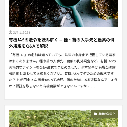
3月 1, 2026
有機JASの法令を読み解く — 種・苗の入手先と農薬の例
外規定をQ&Aで解説
「有機JAS」の名前は知っていても、法律の中身まで把握している農家
は多くありません。種や苗の入手先、農薬の例外規定など、有機JASの
実務的なポイントをQ&A形式でまとめました。※本記事は 有機苗の解
説記事 とあわせてお読みください。 有機JASって何のための規格です
か？ 👨‍🌾 田中さん 有機JASって結局、何のためにある規格なんでしょう
か？認証を取らないと有機農業ができないんですか？ […]
農業の効率化