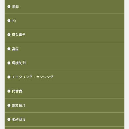
灌漑
PR
導入事例
畜産
環境制御
モニタリング・センシング
代替食
論文紹介
水耕栽培