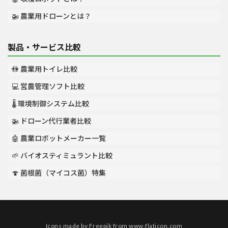
🚁 農業用ドローンとは？
製品・サービス比較
🚻 農業用トイレ比較
💻 営農管理ソフト比較
🌡️ 環境制御システム比較
🚁 ドローン代行業者比較
🤖 農業ロボットメーカー一覧
🌱 バイオスティミュラント比較
🍄 菌根菌（マイコス菌）特集
Icons made by
Freepik
from
www.flaticon.com