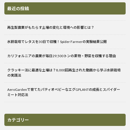
最近の投稿
再生型農業がもたらす土壌の変化と環境への影響とは？
水耕栽培でレタスを30日で収穫！Spider Farmerの実験結果公開
カリフォルニアの農業が毎日29,500トンの果物・野菜を収穫する理由
クラッキー法に最適な土壌は？8,000回再生された動画から学ぶ水耕栽培
の実践法
AeroGardenで育てたパティオベビーなエグGPLANTの成長とスパイダー
ミート対応法
カテゴリー