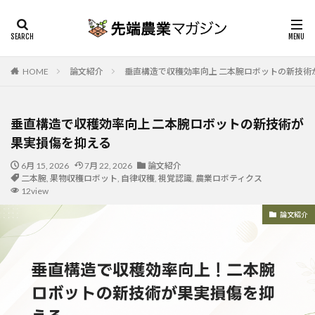
HOME
論文紹介
垂直構造で収穫効率向上 二本腕ロボットの新技術
垂直構造で収穫効率向上 二本腕ロボットの新技術が
果実損傷を抑える
6月 15, 2026
7月 22, 2026
論文紹介
二本腕
,
果物収穫ロボット
,
自律収穫
,
視覚認識
,
農業ロボティクス
12view
論文紹介