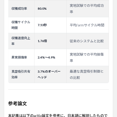
実地試験での平均成功
収穫成功率
80.0%
率
収穫サイクル
7.53秒
平均/armサイクル時間
時間
収穫速度向上
1.76倍
従来のシステムと比較
率
実地試験での平均損傷
果実損傷率
2.4%〜4.9%
率
最適な真空吸引制御と
真空吸引共有
3.7%のオーバー
効率
ヘッド
の比較
参考論文
本記事は以下のarXiv論文を参考に、日本語に解説したもので