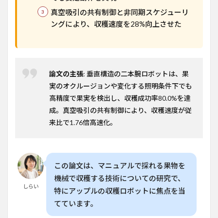
と応
真空吸引の共有制御と非同期スケジューリ
用可
ングにより、収穫速度を28%向上させた
能性
6
限界
と今
後の
論文の主張
: 垂直構造の二本腕ロボットは、果
課題
実のオクルージョンや変化する照明条件下でも
7
高精度で果実を検出し、収穫成功率80.0%を達
日本
成。真空吸引の共有制御により、収穫速度が従
での
適用
来比で1.76倍高速化。
可能
性
8
📊
この論文は、マニュアルで採れる果物を
本論
機械で収穫する技術についての研究で、
文の
しらい
主な
特にアップルの収穫ロボットに焦点を当
指標
てています。
8.1