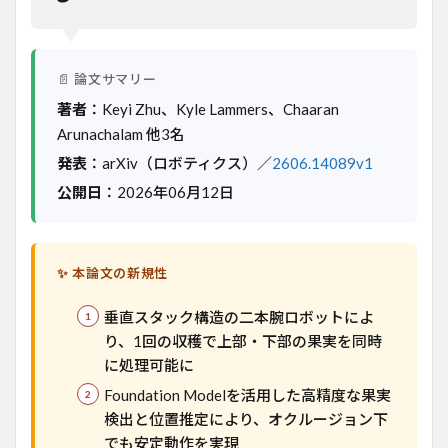
ボッ
トの
新技
術が
果実
📄 論文サマリー
損傷
著者
：Keyi Zhu、Kyle Lammers、Chaaran
を抑
える
Arunachalam 他3名
発表
：arXiv（ロボティクス）／
2606.14089v1
2
背景
公開日
：2026年06月12日
と課
題
3
手法
✨ 本論文の新規性
とア
プロ
垂直スタック構造の二本腕ロボットによ
ーチ
り、1回の収穫で上部・下部の果実を同時
4
に処理可能に
実験
Foundation Modelを活用した高精度な果実
結果
検出と位置推定により、オクルージョン下
5
でも安定動作を実現
意義