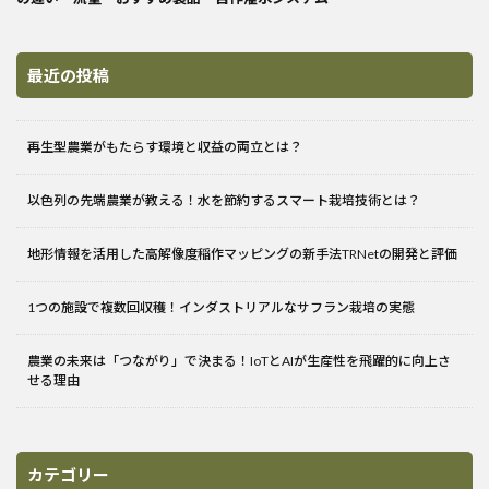
最近の投稿
再生型農業がもたらす環境と収益の両立とは？
以色列の先端農業が教える！水を節約するスマート栽培技術とは？
地形情報を活用した高解像度稲作マッピングの新手法TRNetの開発と評価
1つの施設で複数回収穫！インダストリアルなサフラン栽培の実態
農業の未来は「つながり」で決まる！IoTとAIが生産性を飛躍的に向上さ
せる理由
カテゴリー