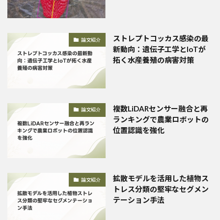
ストレプトコッカス感染の最
論文紹介
新動向：遺伝子工学とIoTが
拓く水産養殖の病害対策
複数LiDARセンサー融合と再
論文紹介
ランキングで農業ロボットの
位置認識を強化
拡散モデルを活用した植物ス
論文紹介
トレス分類の堅牢なセグメン
テーション手法