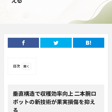
目次
1
垂直
構造
で収
穫効
垂直構造で収穫効率向上 二本腕ロ
率向
上
ボットの新技術が果実損傷を抑え
二本
る
腕ロ