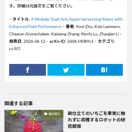
す。詳細は元論文をご覧ください。
–
タイトル
:
A Modular Dual-Arm Apple Harvesting Robot with
Enhanced Field Performance
–
著者
: Keyi Zhu, Kyle Lammers,
Chaaran Arunachalam, Kaixiang Zhang, Renfu Lu, Zhaojian Li –
発表日
: 2026-06-12 –
arXiv ID
: 2606.14089v1 –
カテゴリ
:
cs.RO
関連する記事
畝仕立てのいちごを果実に触
論文紹介
れずに収穫するロボットの研
究開発