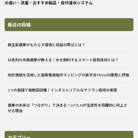
の違い・流量・おすすめ製品・自作灌水システム
最近の投稿
再生型農業がもたらす環境と収益の両立とは？
以色列の先端農業が教える！水を節約するスマート栽培技術とは？
地形情報を活用した高解像度稲作マッピングの新手法TRNetの開発と評価
1つの施設で複数回収穫！インダストリアルなサフラン栽培の実態
農業の未来は「つながり」で決まる！IoTとAIが生産性を飛躍的に向上さ
せる理由
カテゴリー