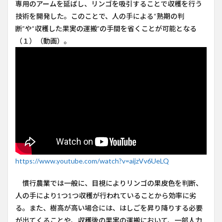
専用のアームを延ばし、リンゴを吸引することで収穫を行う
技術を開発した。このことで、人の手による“熟期の判
断”や“収穫した果実の運搬”の手間を省くことが可能となる
（１）（動画）。
https://www.youtube.com/watch?v=aijzVv6UeLQ
慣行農業では一般に、目視によりリンゴの果皮色を判断、
人の手により1つ1つ収穫が行われていることから効率に劣
る。また、樹高が高い場合には、はしごを昇り降りする必要
が出てくることや、収穫後の果実の運搬において、一部人力