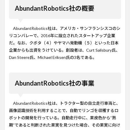
2
AbundantRobotics社の概要
AbundantRobotics
社の事業
3
AbundantRobotics社は、アメリカ・サンフランシスコのシ
コメ
リコンバレーで、2016年に設立されたスタートアップ企業
ント
だ。なお、クボタ（４）やヤマハ発動機（５）といった日本
4
企業からも出資をうけている。創設者は、Curt Salisbury氏、
参考
サイ
Dan Steere氏、Michael Eriksen氏の3名である。
ト
AbundantRobotics社の事業
AbundantRobotics社は、トラクター型の自立走行車両と、
画像認識技術を利用することで、自動でリンゴを収穫するロ
ボットの開発を行っている。自動走行中に、果皮色から“熟
期”であると判断された果実を見つけた場合、その果実に向け