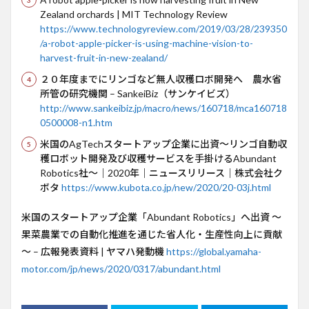
Zealand orchards | MIT Technology Review
https://www.technologyreview.com/2019/03/28/239350
/a-robot-apple-picker-is-using-machine-vision-to-
harvest-fruit-in-new-zealand/
２０年度までにリンゴなど無人収穫ロボ開発へ 農水省
所管の研究機関 – SankeiBiz（サンケイビズ）
http://www.sankeibiz.jp/macro/news/160718/mca160718
0500008-n1.htm
米国のAgTechスタートアップ企業に出資～リンゴ自動収
穫ロボット開発及び収穫サービスを手掛けるAbundant
Robotics社～｜2020年｜ニュースリリース｜株式会社ク
ボタ
https://www.kubota.co.jp/new/2020/20-03j.html
米国のスタートアップ企業「Abundant Robotics」へ出資 ～
果菜農業での自動化推進を通じた省人化・生産性向上に貢献
～ – 広報発表資料 | ヤマハ発動機
https://global.yamaha-
motor.com/jp/news/2020/0317/abundant.html