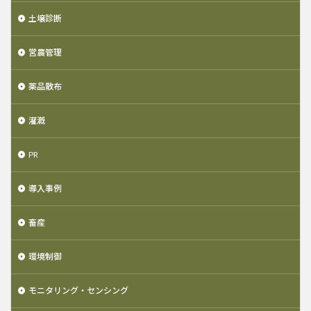
土壌診断
営農管理
薬品散布
灌漑
PR
導入事例
畜産
環境制御
モニタリング・センシング