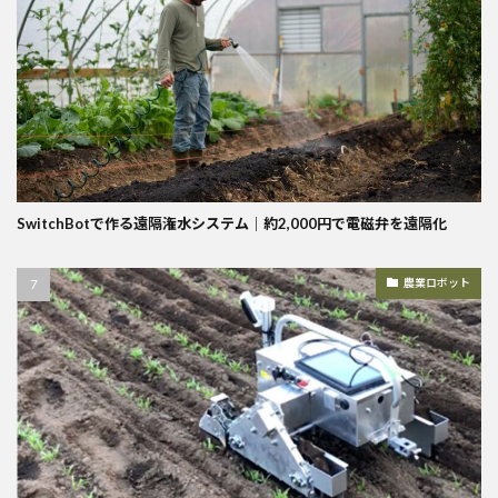
SwitchBotで作る遠隔潅水システム｜約2,000円で電磁弁を遠隔化
農業ロボット