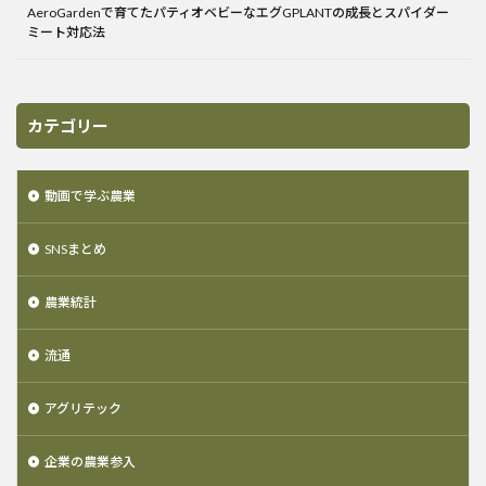
AeroGardenで育てたパティオベビーなエグGPLANTの成長とスパイダー
ミート対応法
カテゴリー
動画で学ぶ農業
SNSまとめ
農業統計
流通
アグリテック
企業の農業参入