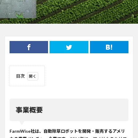
目次
1
事業
概要
2
事業概要
ビジ
ネス
モデ
ル
FarmWise社は、自動除草ロボットを開発・販売するアメリ
3