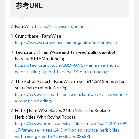
参考URL
FarmWise
https://farmwise.io/home
Crunchbase | FarmWise
https://www.crunchbase.com/organization/farmwise
Techcrunch | FarmWise and its weed-pulling agribot
harvest $14.5M in funding
https://techcrunch.com/2019/09/17/farmwise-and-its-
weed-pulling-agribot-harvest-14-5m-in-funding/
The Robot Report | FarmWise raises $14.5M Series A for
sustainable robotic farming
https://www.therobotreport.com/farmwise-raises-series-
a-robotic-weeding/
Forbs | FarmWise Raises $14.5 Million To Replace
Herbicides With Roving Robots
https://www.forbes.com/sites/alexandrawilson1/2019/09/
17/farmwise-raises-14-5-million-to-replace-herbicides-
with-roving-robots/?sh=58aa7e03633b