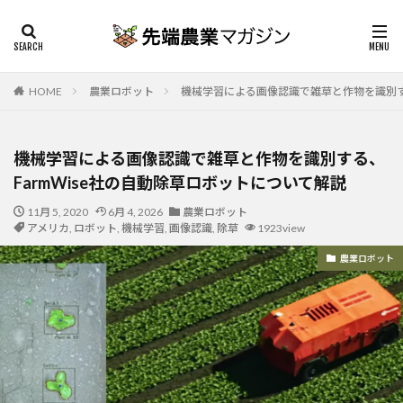
HOME
農業ロボット
機械学習による画像認識で雑草と作物を識別する
機械学習による画像認識で雑草と作物を識別する、
FarmWise社の自動除草ロボットについて解説
11月 5, 2020
6月 4, 2026
農業ロボット
アメリカ
,
ロボット
,
機械学習
,
画像認識
,
除草
1923view
農業ロボット