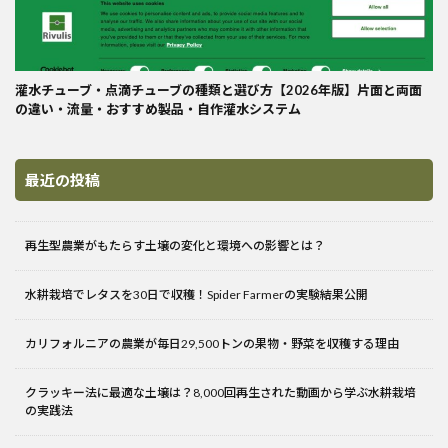
灌水チューブ・点滴チューブの種類と選び方【2026年版】片面と両面
の違い・流量・おすすめ製品・自作灌水システム
最近の投稿
再生型農業がもたらす土壌の変化と環境への影響とは？
水耕栽培でレタスを30日で収穫！Spider Farmerの実験結果公開
カリフォルニアの農業が毎日29,500トンの果物・野菜を収穫する理由
クラッキー法に最適な土壌は？8,000回再生された動画から学ぶ水耕栽培
の実践法