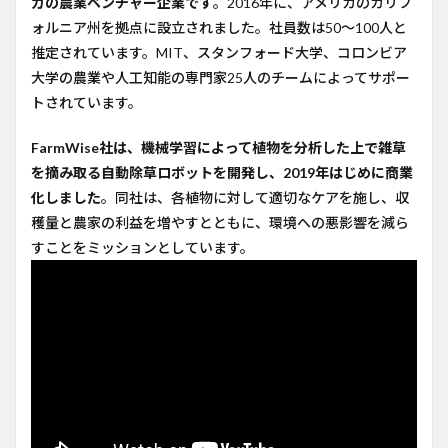
カの農業ベンチャー企業です
。2016年に、アメリカのカリフ
テク
ォルニア州を拠点に設立されました。社員数は50〜100人と
ノロ
推定されています。MIT、スタンフォード大学、コロンビア
ジー
大学の農業や人工知能の専門家25人のチームによってサポー
4
トされています。
今後
の計
画
FarmWise社は、機械学習によって植物を分析した上で雑草
を摘み取る自動除草ロボットを開発し、2019年はじめに商業
5
コメ
化しました
。同社は、各植物に対して適切なケアを施し、収
ント
穫量と農家の利益を増やすとともに、環境への悪影響を減ら
6
すことをミッションとしています。
参考
URL