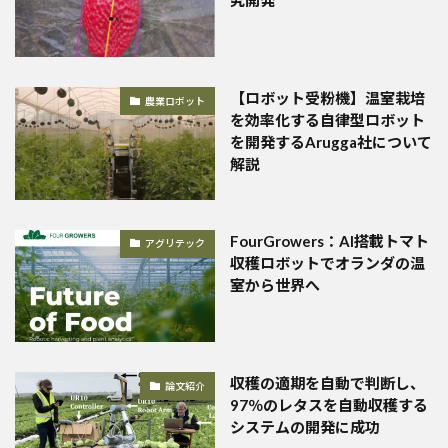
【ロボット受粉機】温室栽培
農業ロボット
を効率化する自律型ロボット
を開発するArugga社について
解説
FourGrowers：AI搭載トマト
アグリテック
収穫ロボットでオランダの温
室から世界へ
収穫の適期を自動で判断し、
論文紹介
97％のレタスを自動収穫する
システムの開発に成功