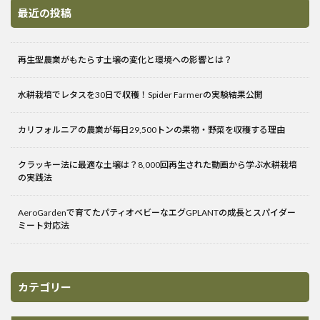
最近の投稿
再生型農業がもたらす土壌の変化と環境への影響とは？
水耕栽培でレタスを30日で収穫！Spider Farmerの実験結果公開
カリフォルニアの農業が毎日29,500トンの果物・野菜を収穫する理由
クラッキー法に最適な土壌は？8,000回再生された動画から学ぶ水耕栽培
の実践法
AeroGardenで育てたパティオベビーなエグGPLANTの成長とスパイダー
ミート対応法
カテゴリー