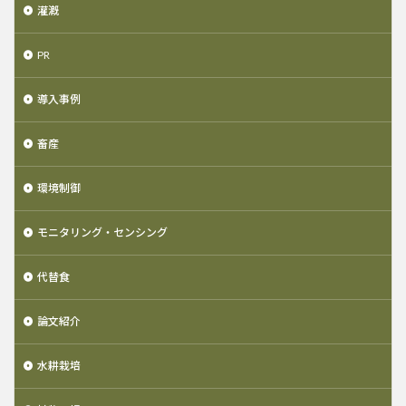
灌漑
PR
導入事例
畜産
環境制御
モニタリング・センシング
代替食
論文紹介
水耕栽培