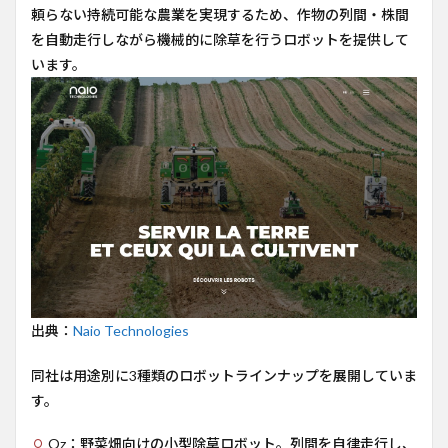
頼らない持続可能な農業を実現するため、作物の列間・株間
の計
画
を自動走行しながら機械的に除草を行うロボットを提供して
6
います。
コメ
ント
7
参考
URL
出典：
Naio Technologies
同社は用途別に3種類のロボットラインナップを展開していま
す。
Oz：野菜畑向けの小型除草ロボット。列間を自律走行し、