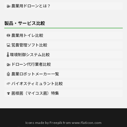
🚁 農業用ドローンとは？
製品・サービス比較
🚻 農業用トイレ比較
💻 営農管理ソフト比較
🌡️ 環境制御システム比較
🚁 ドローン代行業者比較
🤖 農業ロボットメーカー一覧
🌱 バイオスティミュラント比較
🍄 菌根菌（マイコス菌）特集
Icons made by
Freepik
from
www.flaticon.com