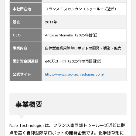
課題
と解
本社所在地
フランス エスカルカン（トゥールーズ近郊）
決策
3.1
設立
2011年
農業
が直
CEO
Antoine Monville（2025年就任）
面す
る除
事業内容
自律型農業用除草ロボットの開発・製造・販売
草の
課題
累計資金調達額
640万ユーロ（2025年の再建融資）
3.2
Naio
公式サイト
https://www.naio-technologies.com/
のア
プロ
ーチ
4
ビジ
事業概要
ネス
モデ
ル
Naio Technologiesは、フランス南西部トゥールーズ近郊に拠
5
点を置く自律型除草ロボットの開発企業です。化学除草剤に
今後