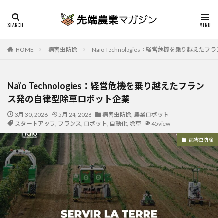
HOME
病害虫防除
Naïo Technologies：経営危機を乗り越
Naïo Technologies：経営危機を乗り越えたフラン
ス発の自律型除草ロボット企業
3月 30, 2026
5月 24, 2026
病害虫防除
,
農業ロボット
スタートアップ
,
フランス
,
ロボット
,
自動化
,
除草
45view
病害虫防除