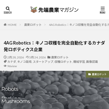
HOME
農業ロボット
4AG Robotics：キノコ収穫を完全自動化
4AG Robotics：キノコ収穫を完全自動化するカナダ
発ロボティクス企業
2月 28, 2026
5月 24, 2026
農業ロボット
カナダ
,
キノコ栽培
,
スタートアップ
,
収穫ロボット
,
機械学習
,
画像認識
96view
農業ロボット