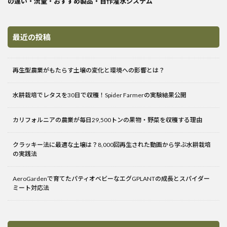
の違い・流量・おすすめ製品・自作灌水システム
最近の投稿
再生型農業がもたらす土壌の変化と環境への影響とは？
水耕栽培でレタスを30日で収穫！Spider Farmerの実験結果公開
カリフォルニアの農業が毎日29,500トンの果物・野菜を収穫する理由
クラッキー法に最適な土壌は？8,000回再生された動画から学ぶ水耕栽培
の実践法
AeroGardenで育てたパティオベビーなエグGPLANTの成長とスパイダー
ミート対応法