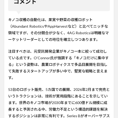
コメント
キノコ収穫の自動化は、果実や野菜の収穫ロボット
（Abundant RoboticsやAppHarvestなど）と比べてニッチな
領域ですが、その分競合が少なく、4AG Roboticsは明確なマ
ーケットリーダーとしての地位を確立しつつあります。
注目すべきは、元受託開発企業がキノコ一本に絞って成功し
ている点です。O’Connor氏が強調する「キノコだけに集中す
る」という姿勢は、農業ロボティクスで多品目展開を目指し
て失敗するスタートアップが多い中で、堅実な戦略と言えま
す。
53台のロボット販売、5カ国での展開、2026年2月まで完売と
いうトラクションは、技術が実用段階にあることを示してい
ます。世界のキノコ市場が2030年までに600億ドル規模に成
長すると予測される中、労働力不足という構造的課題を解決
するポジションは非常に有利です。Series Bがオーバーサブス