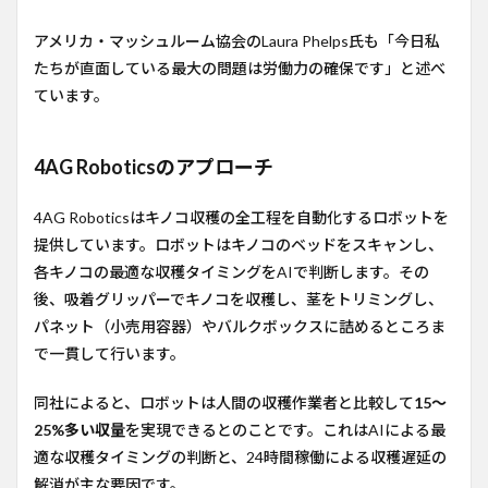
アメリカ・マッシュルーム協会のLaura Phelps氏も「今日私
たちが直面している最大の問題は労働力の確保です」と述べ
ています。
4AG Roboticsのアプローチ
4AG Roboticsはキノコ収穫の全工程を自動化するロボットを
提供しています。ロボットはキノコのベッドをスキャンし、
各キノコの最適な収穫タイミングをAIで判断します。その
後、吸着グリッパーでキノコを収穫し、茎をトリミングし、
パネット（小売用容器）やバルクボックスに詰めるところま
で一貫して行います。
同社によると、ロボットは人間の収穫作業者と比較して
15〜
25%多い収量
を実現できるとのことです。これはAIによる最
適な収穫タイミングの判断と、24時間稼働による収穫遅延の
解消が主な要因です。