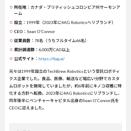
どう
所在地
：カナダ・ブリティッシュコロンビア州サーモンア
いう
ーム
課題
をど
設立
：1999年（2023年に4AG Roboticsへリブランド）
う解
CEO
：Sean O’Connor
決し
てい
従業員数
：78名（うちフルタイム66名）
るか
累計調達額
：6,000万CAD以上
3.1
キノ
公式サイト
：
https://4ag.ai/
コ農
業が
元々は1999年設立のTechBrew Roboticsという受託ロボティ
抱え
クス企業でした。食品、医療、輸送など幅広い分野でカスタ
る課
題
ムロボットを開発していましたが、約6年前にキノコ収穫に特
化する方針へ転換。2023年に4AG Roboticsにリブランドし、
3.2
4AG
同年後半にベンチャーキャピタル出身のSean O’Connor氏を
Robotics
CEOに迎えました。
のアプ
ローチ
4
ビジ