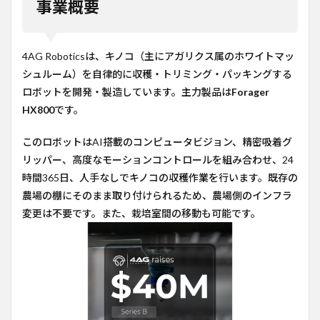
事業概要
ネス
モデ
ル
4AG Roboticsは、キノコ（主にアガリクス属のホワイトマッ
5
シュルーム）を自律的に収穫・トリミング・パッキングする
今後
の計
ロボットを開発・製造しています。主力製品は
Forager
画
HX800
です。
6
コメ
このロボットはAI搭載のコンピュータビジョン、精密吸着グ
ント
リッパー、高度なモーションコントロールを組み合わせ、24
7
時間365日、人手なしでキノコの収穫作業を行います。既存の
参考
農場の棚にそのまま取り付けられるため、農場側のインフラ
URL
変更は不要です。また、栽培室間の移動も可能です。