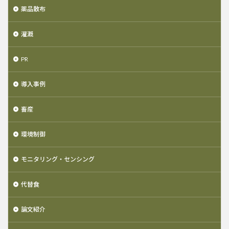
薬品散布
灌漑
PR
導入事例
畜産
環境制御
モニタリング・センシング
代替食
論文紹介