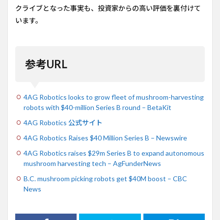
クライブとなった事実も、投資家からの高い評価を裏付けて
います。
参考URL
4AG Robotics looks to grow fleet of mushroom-harvesting
robots with $40-million Series B round – BetaKit
4AG Robotics 公式サイト
4AG Robotics Raises $40 Million Series B – Newswire
4AG Robotics raises $29m Series B to expand autonomous
mushroom harvesting tech – AgFunderNews
B.C. mushroom picking robots get $40M boost – CBC
News