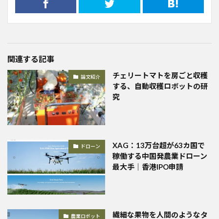
関連する記事
チェリートマトを房ごと収穫
論文紹介
する、自動収穫ロボットの研
究
XAG：13万台超が63カ国で
ドローン
稼働する中国発農業ドローン
最大手｜香港IPO申請
繊細な果物を人間のようなタ
農業ロボット