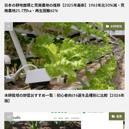
日本の耕地面積と荒廃農地の推移【2025年最新】1961年比30%減・荒
廃農地25.7万ha・再生困難62%
水耕栽培
水耕栽培の野菜おすすめ一覧｜初心者向け6選を品種別に比較【2026年
版】
灌漑