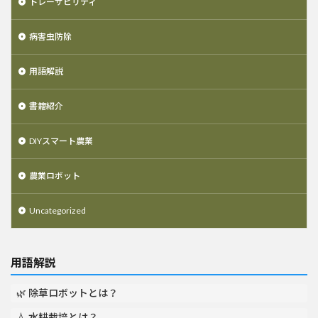
トレーサビリティ
病害虫防除
用語解説
書籍紹介
DIYスマート農業
農業ロボット
Uncategorized
用語解説
🌿 除草ロボットとは？
💧 水耕栽培とは？