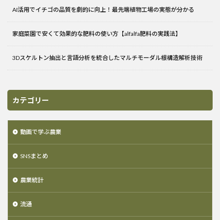
AI活用でイチゴの品質を劇的に向上！最先端植物工場の実態が分かる
家庭菜園で安くて効果的な肥料の使い方【alfalfa肥料の実践法】
3Dスケルトン抽出と言語分析を統合したマルチモーダル根構造解析技術
カテゴリー
動画で学ぶ農業
SNSまとめ
農業統計
流通