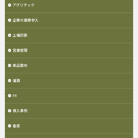
アグリテック
企業の農業参入
土壌診断
営農管理
薬品散布
灌漑
PR
導入事例
畜産