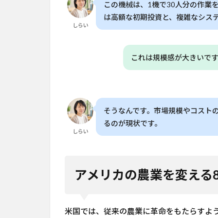
この機械は、1機で30人分の作業
響
は高額な初期投資と、複雑なシス
6
よく
しらい
ある質問
（FAQ）
これは規模感が大きいで
6.1
Q. 家
庭菜
園で
使え
そうなんです。市場規模やコスト
るAI
るのが現状です。
農業
しらい
機械
はあ
りま
す
アメリカの農業を変える
か？
6.2
Q. ア
米国では、従来の農業に革命をもたらすよ
メリ