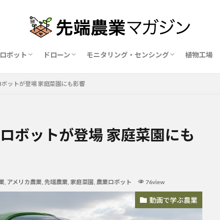
ロボット
ドローン
モニタリング・センシング
植物工場
業ロボットメーカー比較15社
ドローン農薬散布の代行業者比較
ハウス用遮光剤・遮熱剤の比較
農業用環境制御システム比較
ロボットが登場 家庭菜園にも影響
ロボットが登場 家庭菜園にも
業
,
アメリカ農業
,
先端農業
,
家庭菜園
,
農業ロボット
76view
動画で学ぶ農業