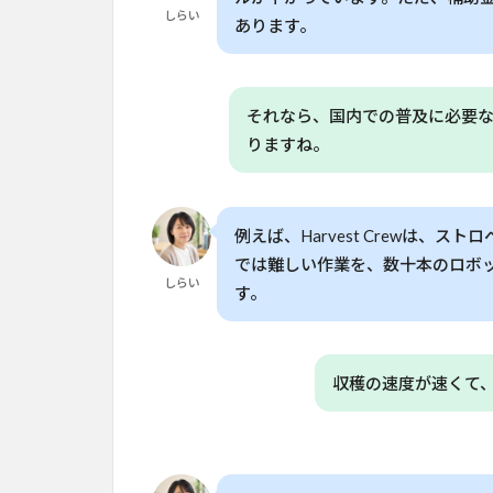
躍
しらい
あります。
的
に
向
上
それなら、国内での普及に必要
5
りますね。
機
械
に
よ
例えば、Harvest Crewは、
る
では難しい作業を、数十本のロボ
除
しらい
す。
草
が
環
境
収穫の速度が速くて
に
も
良
い
影