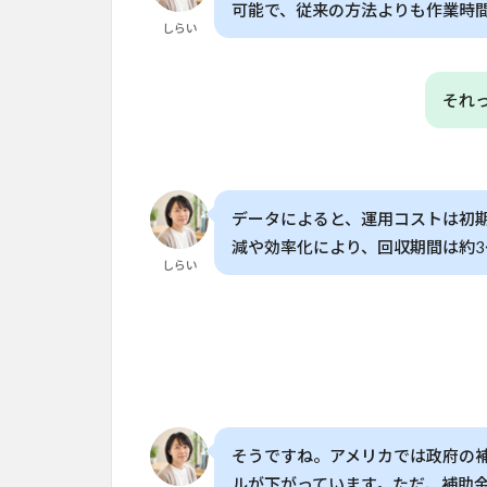
可能で、従来の方法よりも作業時
業
しらい
現
場
を
それ
変
え
る
4
データによると、運用コストは初
ド
ロ
減や効率化により、回収期間は約3
しらい
ー
ン
が
農
業
の
精
度
を
そうですね。アメリカでは政府の
飛
ルが下がっています。ただ、補助