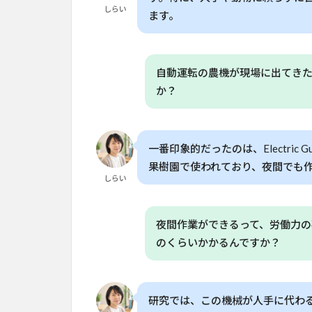
業
しらい
ます。
を
変
え
る8
自動運転の農機が現場に出てき
つ
か？
の
新
技
術
一番印象的だったのは、Electri
3
果樹園で使われており、夜間でも
しらい
自
律
走
行
夜間作業ができるって、労働力
ロ
のくらいかかるんですか？
ボ
ッ
ト
が
研究では、この機械が人手に代わ
農