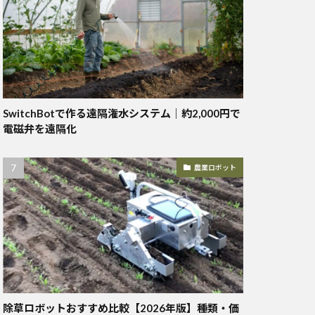
SwitchBotで作る遠隔潅水システム｜約2,000円で
電磁弁を遠隔化
農業ロボット
除草ロボットおすすめ比較【2026年版】種類・価