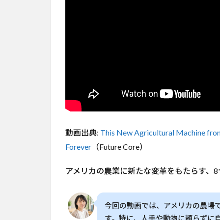
ボ
ッ
ト
が
登
場
家
庭
菜
園
に
も
影
動画出典:
This New Agricultural Machine fro
響
Forever
（Future Core）
2
ア
アメリカの農業に新たな変革をもたらす、8
メ
リ
カ
の
今回の動画では、アメリカの農場
農
す。特に、人手や動物に頼らずに