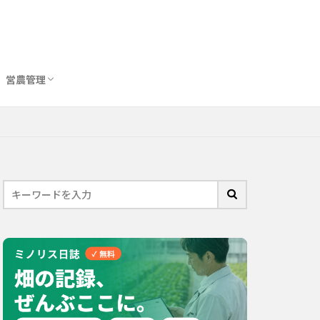
営農管理
圃場管理アプリおすすめ10選
農業用トイレ比較
バイオスティミュラント完全ガイド