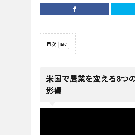
目次
1
米
国
で
米国で農業を変える8つ
農
業
影響
を
変
え
る8
つ
の
ロ