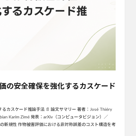
価の安全確保を強化するカスケード
ケード推論手法 📄 論文サマリー 著者：José Thiéry
Songbian Karim Zimé 発表：arXiv（コンピュータビジョン）／
 ✨ 本論文の新規性 作物被害評価における非対称誤差のコスト構造を考