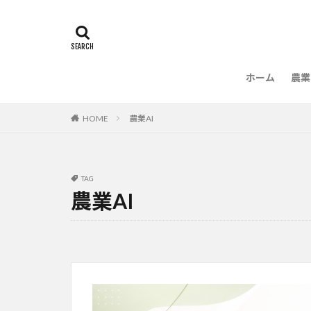
ホーム
農業
農
HOME
農業AI
TAG
農業AI