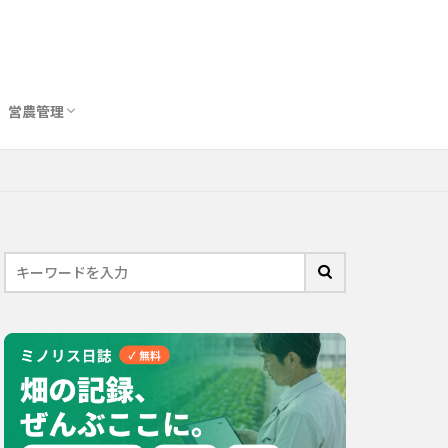
営農管理
圃場管理アプリおすすめ10選
農業用トイレ比較
バイオスティミュラント完全ガイド