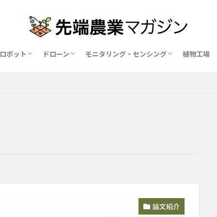
ロボット
ドローン
モニタリング・センシング
植物工場
業ロボットメーカー比較15社
ドローン農薬散布の代行業者比較
ハウス用遮光剤・遮熱剤の比較
農業用環境制御システム比較
論文紹介