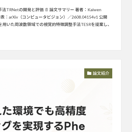
Netの開発と評価 📄 論文サマリー 著者：Kaiwen
ng Su 発表：arXiv（コンピュータビジョン）／2608.04154v1 公開
形情報を用いた周波数領域での視覚的特徴調整手法TESRを提案し、
論文紹介