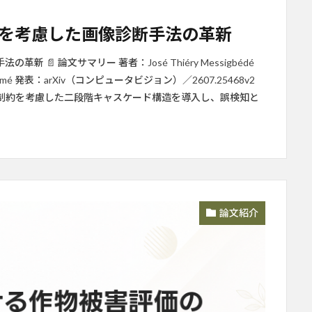
を考慮した画像診断手法の革新
 論文サマリー 著者：José Thiéry Messigbédé
rim Zimé 発表：arXiv（コンピュータビジョン）／2607.25468v2
 安全制約を考慮した二段階キャスケード構造を導入し、誤検知と
論文紹介