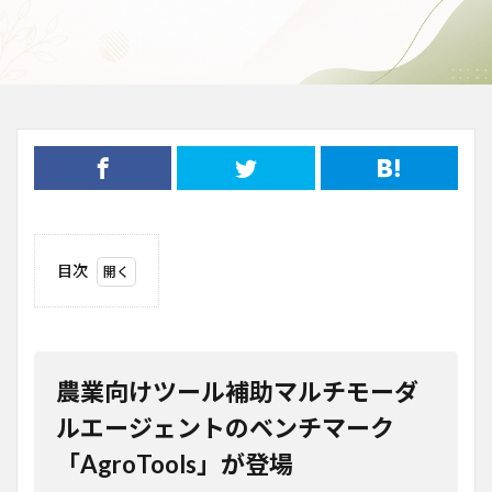
目次
1
農業向け
ツール補助マ
ルチモーダル
エージェント
のベンチマー
農業向けツール補助マルチモーダ
ク
「AgroTools」
ルエージェントのベンチマーク
が登場
「AgroTools」が登場
2