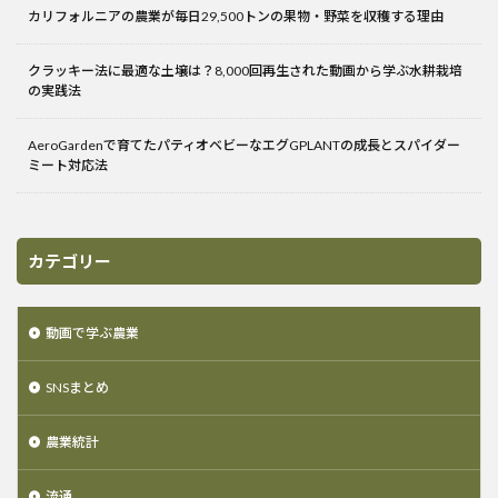
カリフォルニアの農業が毎日29,500トンの果物・野菜を収穫する理由
クラッキー法に最適な土壌は？8,000回再生された動画から学ぶ水耕栽培
の実践法
AeroGardenで育てたパティオベビーなエグGPLANTの成長とスパイダー
ミート対応法
カテゴリー
動画で学ぶ農業
SNSまとめ
農業統計
流通