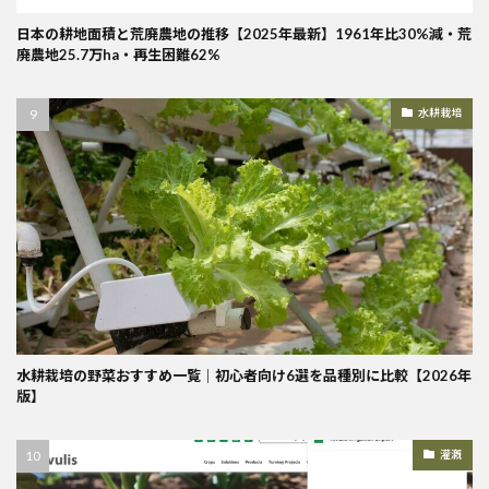
日本の耕地面積と荒廃農地の推移【2025年最新】1961年比30%減・荒
廃農地25.7万ha・再生困難62%
水耕栽培
水耕栽培の野菜おすすめ一覧｜初心者向け6選を品種別に比較【2026年
版】
灌漑