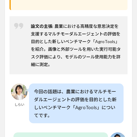
課題
7
日本
論文の主張
: 農業における高精度な意思決定を
での
適用
支援するマルチモーダルエージェントの評価を
可能
目的とした新しいベンチマーク「AgroTools」
性
を紹介。画像と外部ツールを用いた実行可能タ
8
スク評価により、モデルのツール使用能力を詳
📊
本論
細に測定。
文の
主な
指標
8.1
今回の話題は、農業におけるマルチモー
参考
ダルエージェントの評価を目的とした新
論文
しらい
しいベンチマーク「AgroTools」につい
てです。