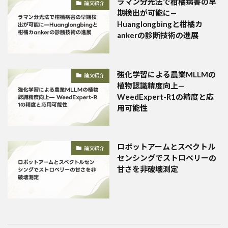
ラマン分光法で柑橘病害の早
論文紹介
期検出が可能に—
Huanglongbingと柑橘カ
ankerの診断技術の進展
強化学習による農業MLLMの
論文紹介
植物認識精度向上—
WeedExpert-R1の精度と応
用可能性
ロボットアームとスペクトル
論文紹介
センシングでストロベリーの
甘さを非破壊測定