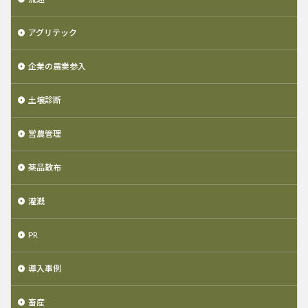
アグリテック
企業の農業参入
土壌診断
営農管理
薬品散布
灌漑
PR
導入事例
畜産