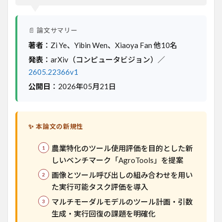
背景
と課
題
📄 論文サマリー
3
著者
：Zi Ye、Yibin Wen、Xiaoya Fan 他10名
手
法・
発表
：arXiv（コンピュータビジョン）／
アプ
2605.22366v1
ロー
チ
公開日
：2026年05月21日
4
実験
結果
✨ 本論文の新規性
5
意
農業特化のツール使用評価を目的とした新
義・
応用
しいベンチマーク「AgroTools」を提案
可能
画像とツール呼び出しの組み合わせを用い
性
た実行可能タスク評価を導入
6
マルチモーダルモデルのツール計画・引数
限界
と今
生成・実行回復の課題を明確化
後の