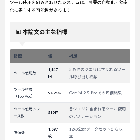
ツール使用を組み合わせたシステムは、農業の自動化・効率
化に寄与する可能性があります。
📊 本論文の主な指標
指標
値
補足
539件のクエリに含まれるツー
1,447
ツール使用数
回
ル呼び出し総数
ツール精度
91.91%
Gemini-2.5-Proでの評価結果
（ToolAcc）
各クエリに含まれるツール使用
ツール使用トレ
539件
ース数
のアノテーション
12の公開データセットから収
1,097
画像数
枚
集