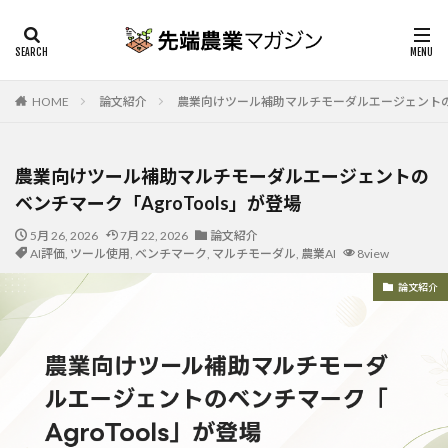
HOME
論文紹介
農業向けツール補助マルチモーダルエージェントのベン
農業向けツール補助マルチモーダルエージェントの
ベンチマーク「AgroTools」が登場
5月 26, 2026
7月 22, 2026
論文紹介
AI評価
,
ツール使用
,
ベンチマーク
,
マルチモーダル
,
農業AI
8view
論文紹介