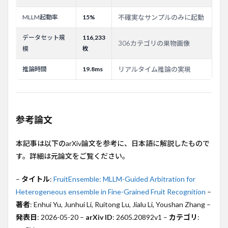
MLLM起動率
15%
不確実なサンプルのみに起動
データセット規
116,233
306カテゴリの果物画像
模
枚
推論時間
19.8ms
リアルタイム推論の実現
参考論文
本記事は以下のarXiv論文を参考に、日本語に解説したもので
す。詳細は元論文をご覧ください。
–
タイトル
:
FruitEnsemble: MLLM-Guided Arbitration for
Heterogeneous ensemble in Fine-Grained Fruit Recognition
–
著者
: Enhui Yu, Junhui Li, Ruitong Lu, Jialu Li, Youshan Zhang –
発表日
: 2026-05-20 –
arXiv ID
: 2605.20892v1 –
カテゴリ
: