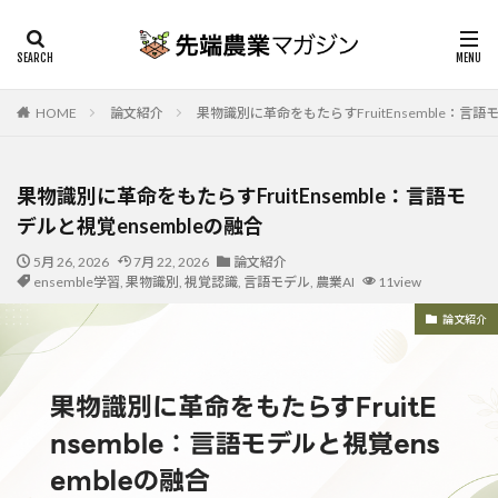
HOME
論文紹介
果物識別に革命をもたらすFruitEnsemble：言語
果物識別に革命をもたらすFruitEnsemble：言語モ
デルと視覚ensembleの融合
5月 26, 2026
7月 22, 2026
論文紹介
ensemble学習
,
果物識別
,
視覚認識
,
言語モデル
,
農業AI
11view
論文紹介