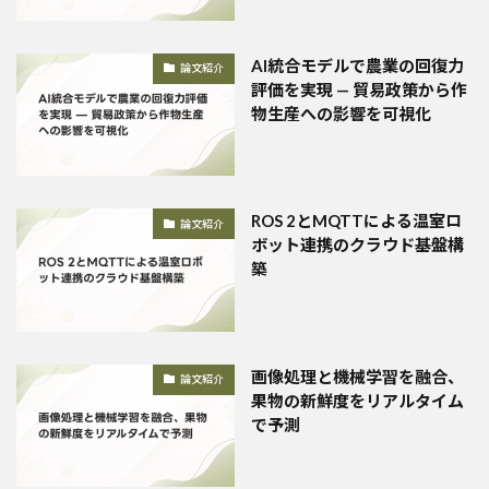
AI統合モデルで農業の回復力
論文紹介
評価を実現 — 貿易政策から作
物生産への影響を可視化
ROS 2とMQTTによる温室ロ
論文紹介
ボット連携のクラウド基盤構
築
画像処理と機械学習を融合、
論文紹介
果物の新鮮度をリアルタイム
で予測