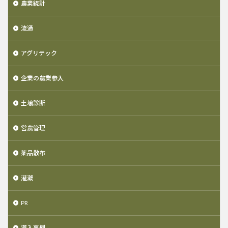
農業統計
流通
アグリテック
企業の農業参入
土壌診断
営農管理
薬品散布
灌漑
PR
導入事例