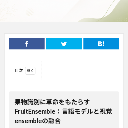
目次
1
果物識別に
革命をもたらす
FruitEnsemble：
言語モデルと視
覚ensembleの融
果物識別に革命をもたらす
合
FruitEnsemble：言語モデルと視覚
2
背景
ensembleの融合
と課