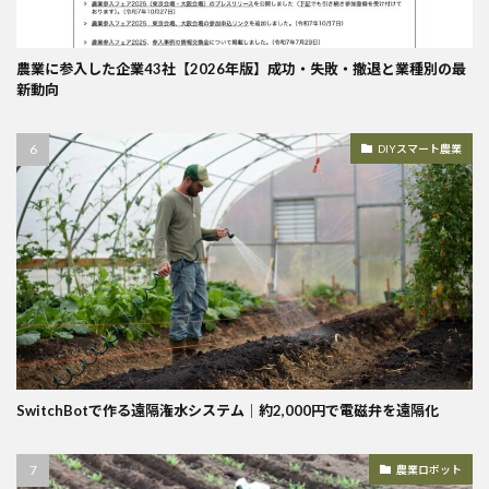
農業に参入した企業43社【2026年版】成功・失敗・撤退と業種別の最
新動向
DIYスマート農業
SwitchBotで作る遠隔潅水システム｜約2,000円で電磁弁を遠隔化
農業ロボット