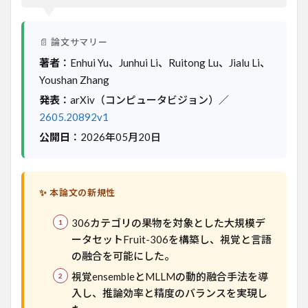
題
3
FruitEnsemble
📄 論文サマリー
の手法
著者
：Enhui Yu、Junhui Li、Ruitong Lu、Jialu Li、
4
Youshan Zhang
実験
結果
発表
：arXiv（コンピュータビジョン）／
2605.20892v1
5
意義
公開日
：2026年05月20日
と応
用可
能性
✨ 本論文の新規性
6
限界
と今
306カテゴリの果物を対象とした大規模デ
後の
ータセットFruit-306を構築し、視覚と言語
課題
の融合を可能にした。
7
視覚ensembleとMLLMの動的融合手法を導
日本
入し、推論効率と精度のバランスを実現し
での
適用