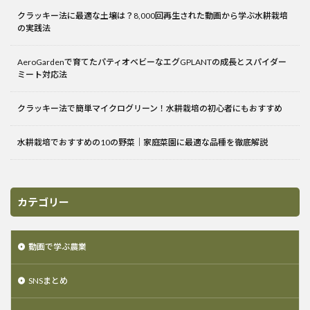
クラッキー法に最適な土壌は？8,000回再生された動画から学ぶ水耕栽培
の実践法
AeroGardenで育てたパティオベビーなエグGPLANTの成長とスパイダー
ミート対応法
クラッキー法で簡単マイクログリーン！水耕栽培の初心者にもおすすめ
水耕栽培でおすすめの10の野菜｜家庭菜園に最適な品種を徹底解説
カテゴリー
動画で学ぶ農業
SNSまとめ