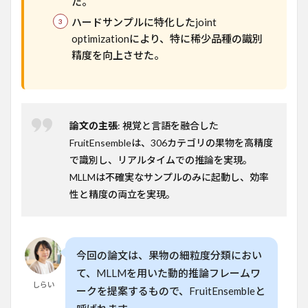
た。
可能
ハードサンプルに特化したjoint
性
optimizationにより、特に稀少品種の識別
8
精度を向上させた。
📊
本論
文の
主な
指標
論文の主張
: 視覚と言語を融合した
8.1
FruitEnsembleは、306カテゴリの果物を高精度
参考
論文
で識別し、リアルタイムでの推論を実現。
MLLMは不確実なサンプルのみに起動し、効率
性と精度の両立を実現。
今回の論文は、果物の細粒度分類におい
て、MLLMを用いた動的推論フレームワ
しらい
ークを提案するもので、FruitEnsembleと