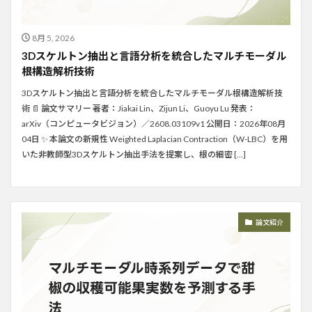
8月 5, 2026
3Dスケルトン抽出と言語分析を統合したマルチモーダル
根構造解析技術
3Dスケルトン抽出と言語分析を統合したマルチモーダル根構造解析技
術 📄 論文サマリー 著者：Jiakai Lin、Zijun Li、Guoyu Lu 発表：
arXiv（コンピュータビジョン）／2608.03109v1 公開日：2026年08月
04日 ✨ 本論文の新規性 Weighted Laplacian Contraction（W-LBC）を用
いた非教師型3Dスケルトン抽出手法を提案し、根の細密 […]
論文紹介