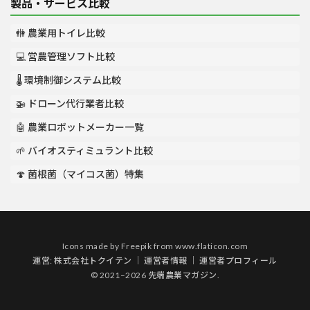
製品・サービス比較
🚻 農業用トイレ比較
💻 営農管理ソフト比較
🌡️ 環境制御システム比較
🚁 ドローン代行業者比較
🤖 農業ロボットメーカー一覧
🌱 バイオスティミュラント比較
🍄 菌根菌（マイコス菌）特集
Icons made by
Freepik
from
www.flaticon.com
運営:
株式会社トクイテン
｜
運営者情報
｜
運営者プロフィール
© 2021–2026 先端農業マガジン.