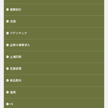
農業統計
流通
アグリテック
企業の農業参入
土壌診断
営農管理
薬品散布
灌漑
PR