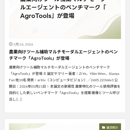
5月 26, 2026
農業向けツール補助マルチモーダルエージェントのベン
チマーク「AgroTools」が登場
農業向けツール補助マルチモーダルエージェントのベンチマーク
「AgroTools」が登場 📄 論文サマリー 著者：Zi Ye、Yibin Wen、Xiaoya
Fan 他10名 発表：arXiv（コンピュータビジョン）／2605.22366v1 公
開日：2026年05月21日 ✨ 本論文の新規性 農業特化のツール使用評価を
目的とした新しいベンチマーク「AgroTools」を提案 画像とツール呼び
出し […]
論文紹介