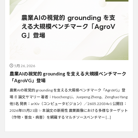
5月 26, 2026
農業AIの視覚的 grounding を支える大規模ベンチマーク
「AgroVG」登場
農業AIの視覚的 grounding を支える大規模ベンチマーク「AgroVG」登
場 📄 論文サマリー 著者：Haocheng Li、Juepeng Zheng、Zenghao Yang
他5名 発表：arXiv（コンピュータビジョン）／2605.22034v1 公開日：
2026年05月21日 ✨ 本論文の新規性 農業画像における多様なターゲット
（作物・害虫・病害）を網羅するマルチソースベンチマー […]