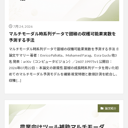
7月 24, 2026
マルチモーダル時系列データで甜椒の収穫可能果実数を
予測する手法
マルチモーダル時系列データで甜椒の収穫可能果実数を予測する手法 📄
論文サマリー 著者：Enrico Pallotta、Mohamed Farag、Esra Guclu 他3
名 発表：arXiv（コンピュータビジョン）／2607.19975v1 公開日：
2026年07月22日 ✨ 本論文の新規性 甜椒の成長時系列データを用いた初
めてのマルチモーダル予測モデルを構築 視覚特徴と数値計測を統合し、
収穫 […]
論文紹介