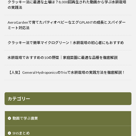
クラッキー法に最適な土壌は？8,000回再生された動画から学ぶ水耕栽培
の実践法
AeroGardenで育てたパティオベビーなエグGPLANTの成長とスパイダー
ミート対応法
クラッキー法で簡単マイクログリーン！水耕栽培の初心者にもおすすめ
水耕栽培でおすすめの10の野菜｜家庭菜園に最適な品種を徹底解説
【人気】General HydroponicsのTrioで水耕栽培の実践方法を徹底解説！
カテゴリー
動画で学ぶ農業
SNSまとめ