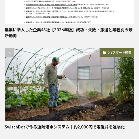
農業に参入した企業43社【2026年版】成功・失敗・撤退と業種別の最
新動向
DIYスマート農業
SwitchBotで作る遠隔潅水システム｜約2,000円で電磁弁を遠隔化