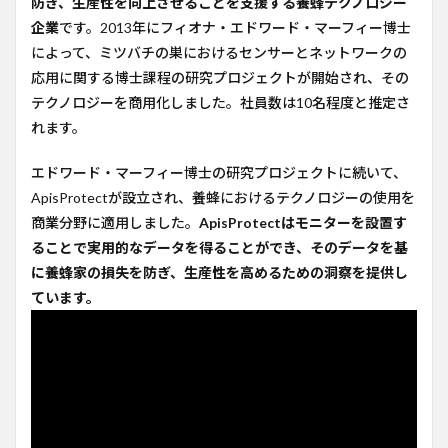
防ぎ、生産性を向上させることを支援する養蜂テクノロジー
テク
企業
です。2013年にフィオナ・エドワード・マーフィー博士
ノロ
によって、ミツバチの巣におけるセンサーとネットワークの
ジー
応用に関する博士課程の研究プロジェクトが開始され、その
4
テクノロジーを商用化しました。社員数は10名程度と推定さ
今後
の計
れます。
画
エドワード・マーフィー博士の研究プロジェクトに続いて、
5
コメ
ApisProtectが設立され、養蜂におけるテクノロジーの使用を
ント
商業分野に適用しました。
ApisProtectはモニターを設置す
6
ることで実用的なデータを得ることができ、そのデータを基
参考
に養蜂家の損失を防ぎ、生産性を高めるための洞察を提供し
URL
ています。