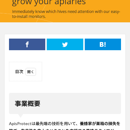
目次
1
事業
概要
2
事業概要
ビジ
ネス
モデ
ル
ApisProtectは最先端の技術を用いて、
養蜂家が巣箱の損失を
3