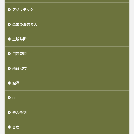
アグリテック
企業の農業参入
土壌診断
営農管理
薬品散布
灌漑
PR
導入事例
畜産