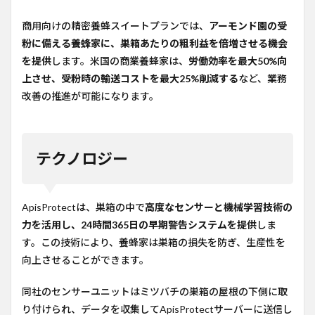
商用向けの精密養蜂スイートプランでは、
アーモンド園の受
粉に備える養蜂家に、巣箱あたりの粗利益を倍増させる機会
を提供
します。米国の商業養蜂家は、
労働効率を最大50%向
上させ、受粉時の輸送コストを最大25%削減する
など、業務
改善の推進が可能になります。
テクノロジー
ApisProtectは、巣箱の中で
高度なセンサーと機械学習技術の
力を活用し、24時間365日の早期警告システムを提供
しま
す。この技術により、養蜂家は巣箱の損失を防ぎ、生産性を
向上させることができます。
同社のセンサーユニットはミツバチの巣箱の屋根の下側に取
り付けられ、データを収集してApisProtectサーバーに送信し