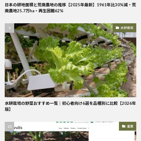
日本の耕地面積と荒廃農地の推移【2025年最新】1961年比30%減・荒
廃農地25.7万ha・再生困難62%
水耕栽培
水耕栽培の野菜おすすめ一覧｜初心者向け6選を品種別に比較【2026年
版】
灌漑