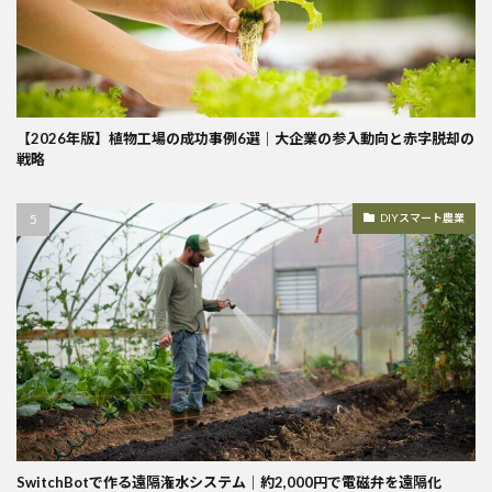
【2026年版】植物工場の成功事例6選｜大企業の参入動向と赤字脱却の
戦略
DIYスマート農業
SwitchBotで作る遠隔潅水システム｜約2,000円で電磁弁を遠隔化