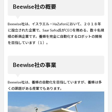
Beewise社の概要
2
Beewise
社の事
業
Beewise社は、イスラエル・HaZafonにおいて、２０１８年
3
に設立された企業で、Saar Safra氏がCEOを務める、数十名規
コメ
模の新興企業です。養蜂を完全に自動化するロボットの開発
ント
を目指しています（１）。
4
参考
サイ
ト
Beewise社の事業
Beewise社は、養蜂の自動化を目指していますが、養蜂は多
くの課題がある産業でもあります。