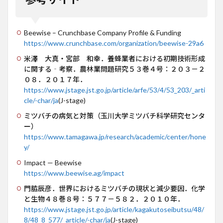
Beewise – Crunchbase Company Profile & Funding
https://www.crunchbase.com/organization/beewise-29a6
米澤 大真・宮部 和幸．養蜂業者における初期技術形成
に関する‐考察．農林業問題研究５３巻４号：２０３－２
０８．２０１７年．
https://www.jstage.jst.go.jp/article/arfe/53/4/53_203/_arti
cle/-char/ja
(J-stage)
ミツバチの病気と対策（玉川大学ミツバチ科学研究センタ
ー）
https://www.tamagawa.jp/research/academic/center/hone
y/
Impact — Beewise
https://www.beewise.ag/impact
門脇辰彦．世界におけるミツバチの現状と減少要因．化学
と生物４８巻８号：５７７－５８２．２０１０年．
https://www.jstage.jst.go.jp/article/kagakutoseibutsu/48/
8/48_8_577/_article/-char/ja
(J-stage)