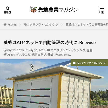
HOME
モニタリング・センシング
養蜂はAIとネットで自動管理の時代に
養蜂はAIとネットで自動管理の時代に: Beewise
8月 25, 2020
4月 30, 2026
モニタリング・センシング
,
畜産
AI
,
IoT
,
イスラエル
,
病害虫防除
,
養蜂
2076view
モニタリング・センシング