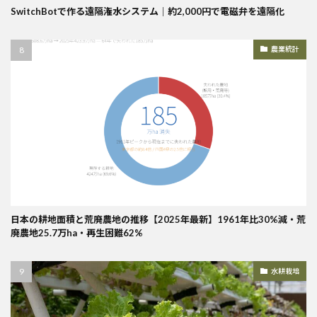
SwitchBotで作る遠隔潅水システム｜約2,000円で電磁弁を遠隔化
農業統計
日本の耕地面積と荒廃農地の推移【2025年最新】1961年比30%減・荒
廃農地25.7万ha・再生困難62%
水耕栽培