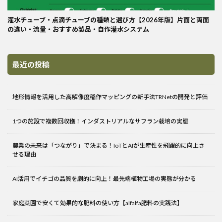
灌水チューブ・点滴チューブの種類と選び方【2026年版】片面と両面
の違い・流量・おすすめ製品・自作灌水システム
最近の投稿
地形情報を活用した高解像度稲作マッピングの新手法TRNetの開発と評価
1つの施設で複数回収穫！インダストリアルなサフラン栽培の実態
農業の未来は「つながり」で決まる！IoTとAIが生産性を飛躍的に向上さ
せる理由
AI活用でイチゴの品質を劇的に向上！最先端植物工場の実態が分かる
家庭菜園で安くて効果的な肥料の使い方【alfalfa肥料の実践法】