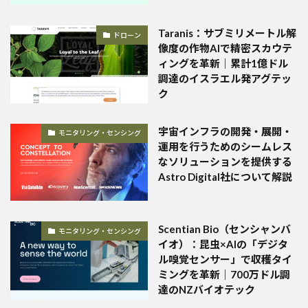
Taranis：サブミリメートル解
ドローン
像度の作物AIで精密スカウテ
ィングを革新｜累計1億ドル
調達のイスラエル発アグテッ
ク
宇宙インフラの開発・展開・
モニタリング・センシング
運用を行うためのシームレス
なソリューションを提供する
Astro Digital社について解説
Scentian Bio（センシャンバ
モニタリング・センシング
イオ）：昆虫×AIの「デジタ
ル嗅覚センサー」で収穫タイ
ミングを革新｜700万ドル調
達のNZバイオテック