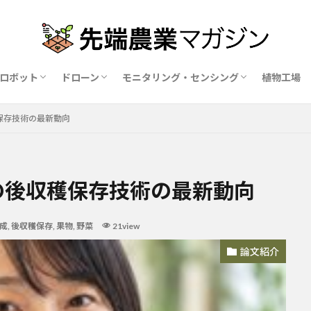
ロボット
ドローン
モニタリング・センシング
植物工場
業ロボットメーカー比較15社
ドローン農薬散布の代行業者比較
ハウス用遮光剤・遮熱剤の比較
農業用環境制御システム比較
保存技術の最新動向
の後収穫保存技術の最新動向
成
,
後収穫保存
,
果物
,
野菜
21view
論文紹介