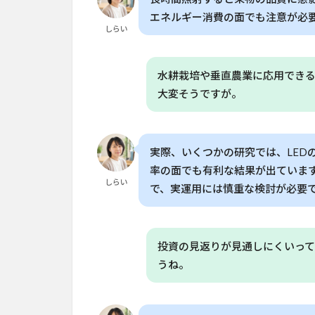
能
エネルギー消費の面でも注意が必
性
しらい
8
📊
水耕栽培や垂直農業に応用でき
本
大変そうですが。
論
文
の
主
実際、いくつかの研究では、LED
な
率の面でも有利な結果が出ていま
指
しらい
標
で、実運用には慎重な検討が必要
8.1
参考
論文
投資の見返りが見通しにくいっ
うね。