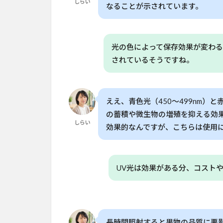
しらい
なることが示されています。
応用
可能
性
6
光の色によって保存効果が変わ
限
されているそうですね。
界
と
今
後
ええ、青色光（450〜499nm）と
の
の蓄積や微生物の増殖を抑える効果
課
しらい
効果的なんですが、こちらは使用
題
7
日
UV光は効果がある分、コスト
本
で
の
適
用
可
長時間照射すると果物の品質に悪