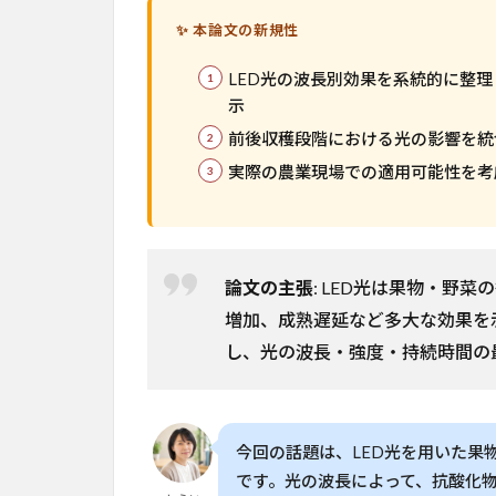
背
✨ 本論文の新規性
景
と
LED光の波長別効果を系統的に整
課
示
題
前後収穫段階における光の影響を統
3
実際の農業現場での適用可能性を考
手
法・
アプ
ロー
チ
論文の主張
: LED光は果物・野
4
増加、成熟遅延など多大な効果を
実
し、光の波長・強度・持続時間の
験
結
果
5
今回の話題は、LED光を用いた果物
意
です。光の波長によって、抗酸化
義・