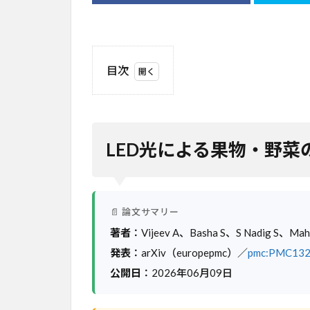
目次
1
LED
光に
よる
LED光による果物・野
果
物・
野菜
の後
収穫
📄 論文サマリー
保存
著者
：Vijeev A、Basha S、S Nadig S、Mah
技術
の最
発表
：arXiv（europepmc）／
pmc:PMC13
新動
公開日
：2026年06月09日
向
2