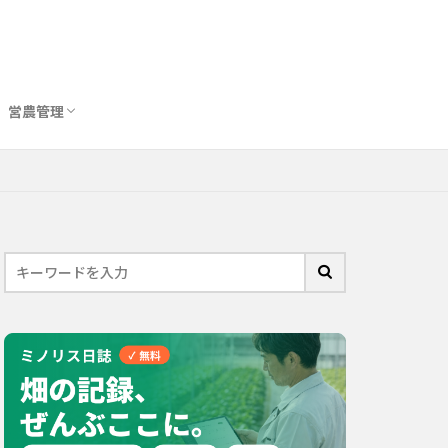
営農管理
圃場管理アプリおすすめ10選
農業用トイレ比較
バイオスティミュラント完全ガイド