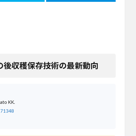
菜の後収穫保存技術の最新動向
ato KK.
271348