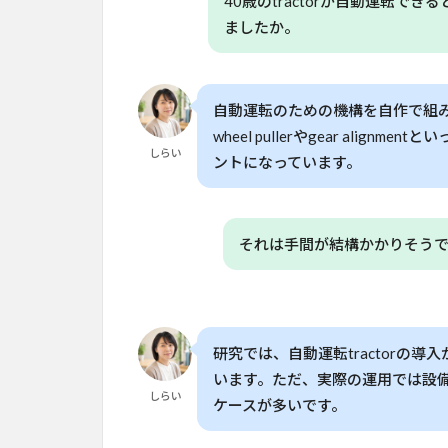
40歳のtractorが自動運転
3
ましたか。
自
動
運
自動運転のための機構を自作で組み立
転
シ
wheel pullerやgear alig
ス
しらい
ントになっています。
テ
ム
の
構
それは手間が結構かかりそう
成
と
導
入
研究では、自動運転tractorの
4
います。ただ、実際の運用では設
実
しらい
際
ケースが多いです。
の
農