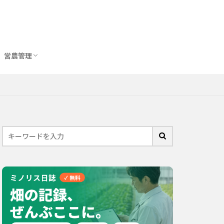
営農管理
圃場管理アプリおすすめ10選
農業用トイレ比較
バイオスティミュラント完全ガイド