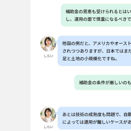
業
現
補助金の恩恵も受けられるとは
場
し、運用の面で慎重になるべき
で
の
試
験
他国の例だと、アメリカやオース
結
されつつありますが、日本ではま
果
しらい
足と土地の小規模化ですね。
5
日
本
補助金の条件が厳しいの
で
の
導
入
可
能
あとは技術の成熟度も問題で、自
性
によっては適用が難しいケースが
と
しらい