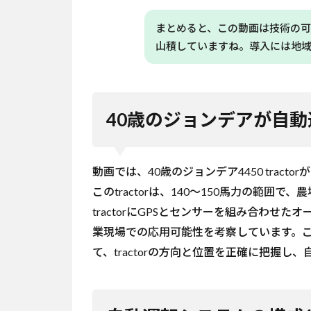
精度
で動
まとめると、この動画は技術の
作し
山積していますね。導入には地
ます
か？
6.2
Q. 自
40歳のジョンデアが自
動運
転シ
ステ
ムを
動画では、40歳のジョンデア4450 trac
導入
このtractorは、140〜150馬力の範
する
には
tractorにGPSとセンサーを組み合わせ
どの
業現場での応用可能性を考察しています。こ
よう
な準
て、tractorの方向と位置を正確に把握し
備が
必要
です
か？