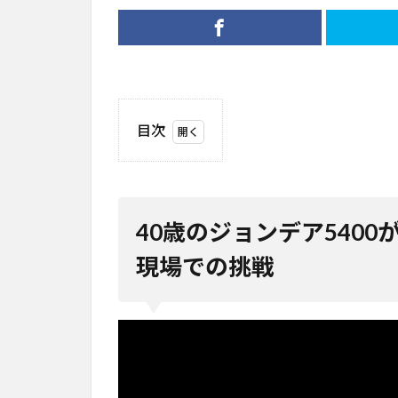
目次
1
40歳
のジ
ョン
40歳のジョンデア540
デア
5400
現場での挑戦
が自
動運
転で
き
る？
実際
の農