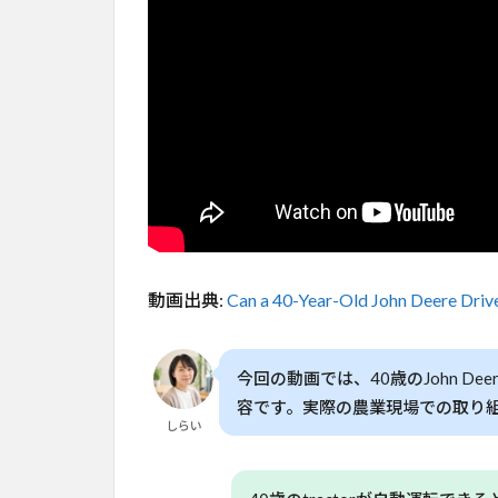
業現
場で
の挑
戦
2
40
歳
の
ジ
ョ
ン
デ
動画出典:
Can a 40-Year-Old John Deere Drive
ア
が
自
動
今回の動画では、40歳のJohn De
運
容です。実際の農業現場での取り
転
しらい
に
挑
戦