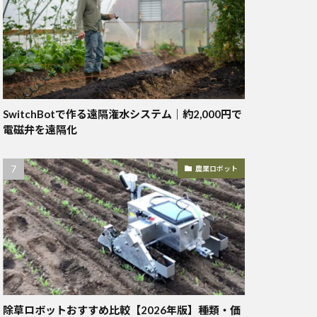
SwitchBotで作る遠隔潅水システム｜約2,000円で
電磁弁を遠隔化
農業ロボット
除草ロボットおすすめ比較【2026年版】種類・価