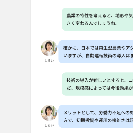
支
援
制
農業の特性を考えると、地形や
度
きく変わるんでしょうね。
6
よく
ある質問
（FAQ）
確かに、日本では再生型農業やア
6.1
いますが、自動運転技術の導入は
Q. ジ
しらい
ョン
デア
4450
技術の導入が難しいとすると、
の自
だ、規模感によっては今後効果
動運
転シ
ステ
ムは
メリットとして、労働力不足への
どの
方で、初期投資や運用の複雑さは
くら
しらい
いの