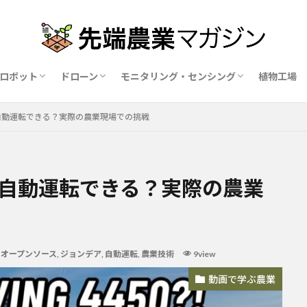
ロボット
ドローン
モニタリング・センシング
植物工場
業ロボットメーカー比較15社
ドローン農薬散布の代行業者比較
ハウス用遮光剤・遮熱剤の比較
農業用環境制御システム比較
が自動運転できる？実際の農業現場での挑戦
0が自動運転できる？実際の農業
,
オープンソース
,
ジョンデア
,
自動運転
,
農業技術
9view
動画で学ぶ農業