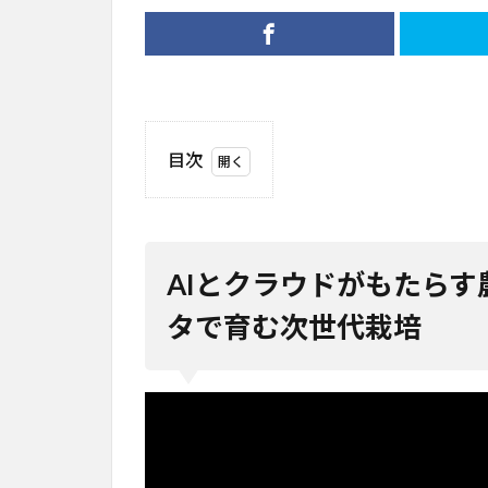
目次
1
AI
とク
ラウ
AIとクラウドがもたらす
ドが
もた
タで育む次世代栽培
らす
農業
の未
来：
1株
あた
りの