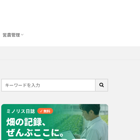
営農管理
圃場管理アプリおすすめ10選
農業用トイレ比較
バイオスティミュラント完全ガイド