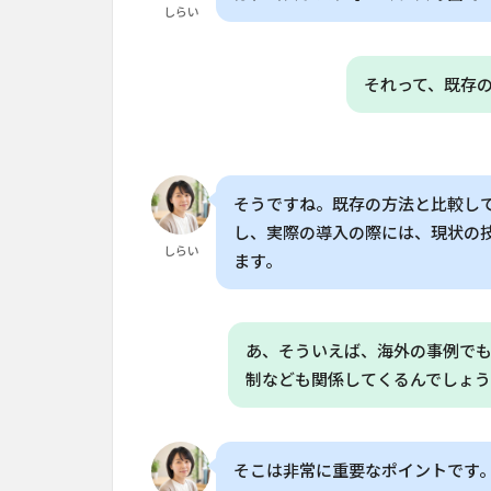
しらい
「次
世代
農
それって、既存
業」
の可
能性
7
よく
ある質問
そうですね。既存の方法と比較し
（FAQ）
し、実際の導入の際には、現状の
しらい
7.1
ます。
Q. AI
を活
用し
あ、そういえば、海外の事例で
た品
種改
制なども関係してくるんでしょ
良は
どの
くら
そこは非常に重要なポイントです
いの