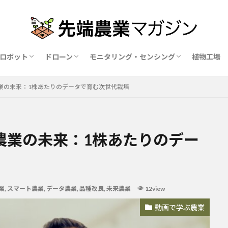
ロボット
ドローン
モニタリング・センシング
植物工場
業ロボットメーカー比較15社
ドローン農薬散布の代行業者比較
ハウス用遮光剤・遮熱剤の比較
農業用環境制御システム比較
農業の未来：1株あたりのデータで育む次世代栽培
農業の未来：1株あたりのデー
業
,
スマート農業
,
データ農業
,
品種改良
,
未来農業
12view
動画で学ぶ農業