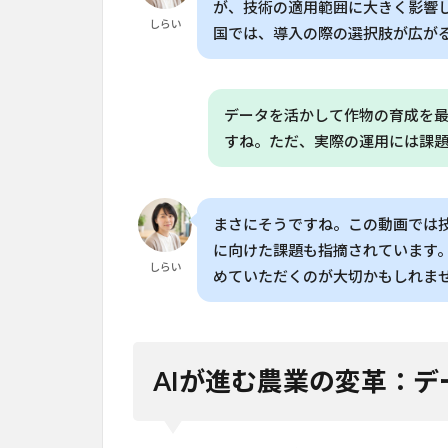
期間
が、技術の適用範囲に大きく影響
で成
しらい
国では、導入の際の選択肢が広が
果が
出ま
す
か？
データを活かして作物の育成を
すね。ただ、実際の運用には課
7.2
Q. 家
庭菜
園で
まさにそうですね。この動画では
AI栽
培を
に向けた課題も指摘されています
しらい
始め
めていただくのが大切かもしれま
るに
は何
が必
要で
AIが進む農業の変革：
す
か？
7.3