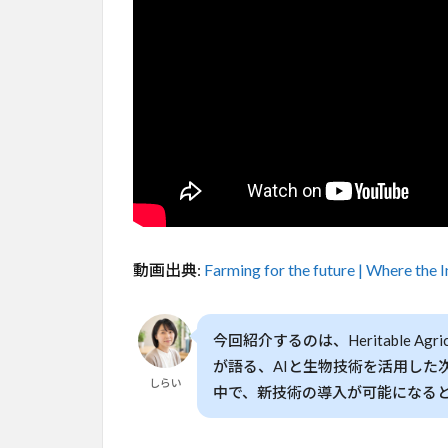
デー
タで
育む
次世
代栽
培
2
AI
が進
む農
業の
変
動画出典:
Farming for the future | Where the I
革：
デー
タで
育つ
今回紹介するのは、Heritable Ag
次世
が語る、AIと生物技術を活用した
代栽
しらい
中で、新技術の導入が可能になる
培
3
クラ