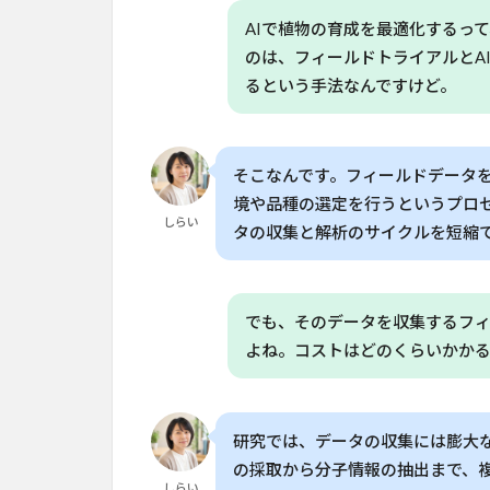
ウドとデ
AIで植物の育成を最適化するっ
ータの
力：植物
のは、フィールドトライアルとA
の
るという手法なんですけど。
「DNA」
をAIで解
析
そこなんです。フィールドデータを
4
境や品種の選定を行うというプロ
環境
しらい
負荷
タの収集と解析のサイクルを短縮
を減
らす
「リ
でも、そのデータを収集するフ
ジェ
ネラ
よね。コストはどのくらいかか
ティ
ブ農
業」
の可
研究では、データの収集には膨大
能性
の採取から分子情報の抽出まで、
しらい