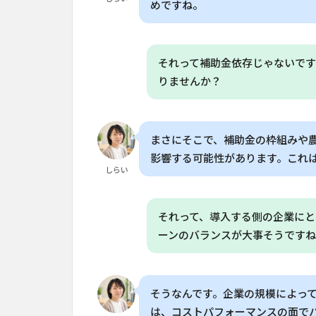
めですね。
5
家庭
菜園
にも
それって補助金依存じゃないで
応用
りませんか？
可能
な
「AI
栽
まさにそこで、補助金の枠組みや
培」
の導
影響する可能性があります。これ
入事
しらい
例
6
それって、導入する側の企業にと
今後
ーンのバランスが大事そうです
の展
望：
AI
がも
そうなんです。企業の規模によっ
たら
は、コストパフォーマンスの面で
す