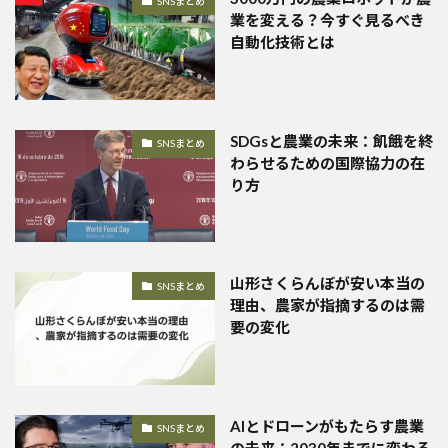
SNSまとめ
業を変える？今すぐ見るべき
自動化技術とは
SDGsと農業の未来：飢餓を終
SNSまとめ
わらせるための国際協力の在
り方
山形さくらんぼが安い本当の
SNSまとめ
理由、農家が指摘するのは需
要の変化
AIとドローンがもたらす農業
SNSまとめ
の未来：2030年までに変わる