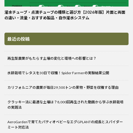
灌水チューブ・点滴チューブの種類と選び方【2026年版】片面と両面
の違い・流量・おすすめ製品・自作灌水システム
最近の投稿
再生型農業がもたらす土壌の変化と環境への影響とは？
水耕栽培でレタスを30日で収穫！Spider Farmerの実験結果公開
カリフォルニアの農業が毎日29,500トンの果物・野菜を収穫する理由
クラッキー法に最適な土壌は？8,000回再生された動画から学ぶ水耕栽培
の実践法
AeroGardenで育てたパティオベビーなエグGPLANTの成長とスパイダー
ミート対応法