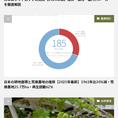
を徹底解説
農業統計
日本の耕地面積と荒廃農地の推移【2025年最新】1961年比30%減・荒
廃農地25.7万ha・再生困難62%
水耕栽培