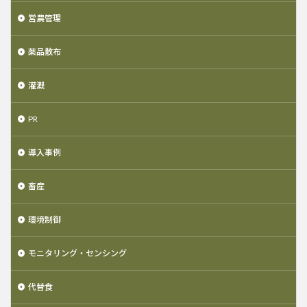
営農管理
薬品散布
灌漑
PR
導入事例
畜産
環境制御
モニタリング・センシング
代替食