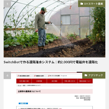
DIYスマート農業
SwitchBotで作る遠隔潅水システム｜約2,000円で電磁弁を遠隔化
アグリテック