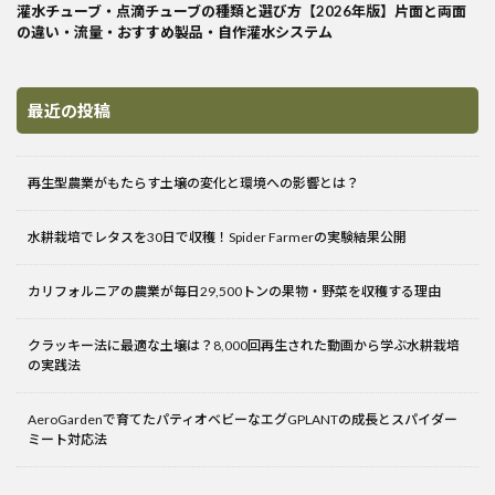
灌水チューブ・点滴チューブの種類と選び方【2026年版】片面と両面
の違い・流量・おすすめ製品・自作灌水システム
最近の投稿
再生型農業がもたらす土壌の変化と環境への影響とは？
水耕栽培でレタスを30日で収穫！Spider Farmerの実験結果公開
カリフォルニアの農業が毎日29,500トンの果物・野菜を収穫する理由
クラッキー法に最適な土壌は？8,000回再生された動画から学ぶ水耕栽培
の実践法
AeroGardenで育てたパティオベビーなエグGPLANTの成長とスパイダー
ミート対応法