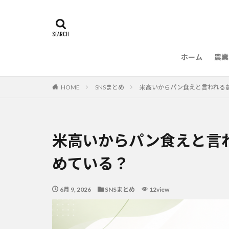
ホーム
農業
農
HOME
SNSまとめ
米高いからパン食えと言われる
米高いからパン食えと言
めている？
6月 9, 2026
SNSまとめ
12view