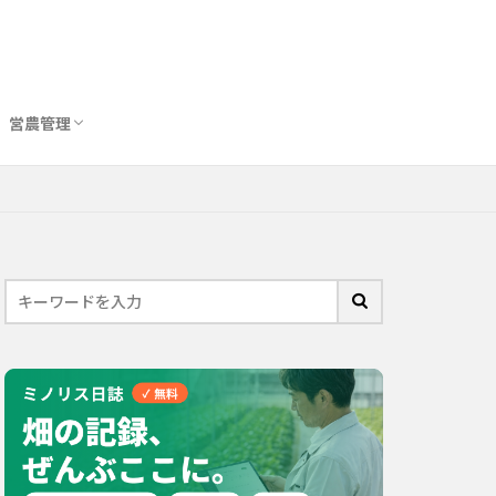
営農管理
圃場管理アプリおすすめ10選
農業用トイレ比較
バイオスティミュラント完全ガイド