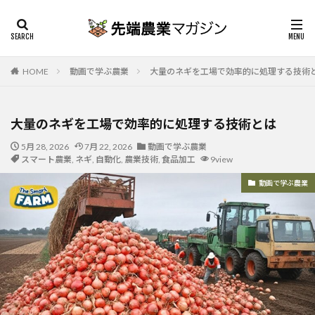
HOME
動画で学ぶ農業
大量のネギを工場で効率的に処理する技術
大量のネギを工場で効率的に処理する技術とは
5月 28, 2026
7月 22, 2026
動画で学ぶ農業
スマート農業
,
ネギ
,
自動化
,
農業技術
,
食品加工
9view
動画で学ぶ農業