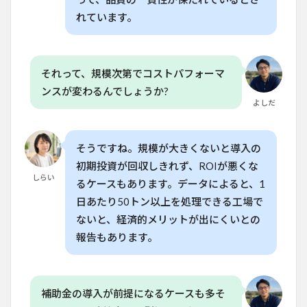
どの
れています。
くら
いの
面積
を処
理で
それって、規模次第でコストパフォーマ
きま
ンスが変わるんでしょうか?
す
か？
よしだ
6.2
Q. 自
そうですね。規模が大きくないと導入の
動分
類機
初期投資が回収しきれず、ROIが悪くな
の精
しらい
るケースもあります。データによると、1
度は
どの
日あたり50トン以上を処理できる工場で
くら
ないと、経済的メリットが出にくいとの
いで
報告もあります。
す
か？
6.3
Q. 家
補助金の導入が前提になるケースも多そ
庭菜