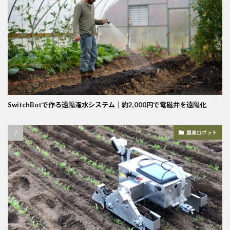
SwitchBotで作る遠隔潅水システム｜約2,000円で電磁弁を遠隔化
農業ロボット