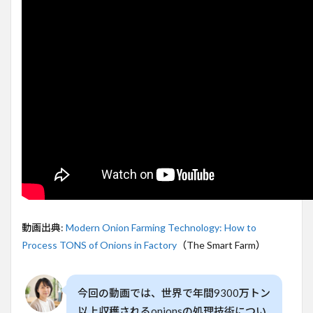
2
ネギ
の収
穫か
ら加
工へ
至る
流れ
3
分
類・
品質
管理
の自
動化
技術
動画出典:
Modern Onion Farming Technology: How to
4
Process TONS of Onions in Factory
（The Smart Farm）
ネギ
の加
工・
今回の動画では、世界で年間9300万トン
包装
技術
以上収穫されるonionsの処理技術につい