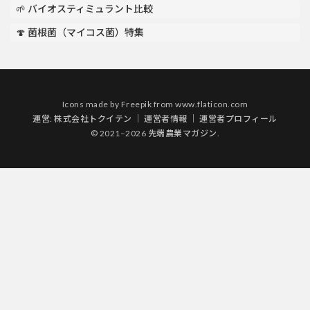
🌱 バイオスティミュラント比較
🍄 菌根菌（マイコス菌）特集
Icons made by
Freepik
from
www.flaticon.com
運営:
株式会社トクイテン
｜
運営者情報
｜
運営者プロフィール
© 2021–2026 先端農業マガジン.