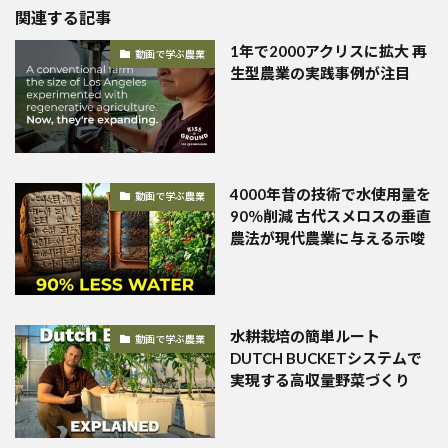
関連する記事
1年で2000アクリスに拡大 再
動画で学ぶ農業
生型農業の実践事例が注目
4000年昔の技術で水使用量を
動画で学ぶ農業
90％削減 古代スメロスの垂直
農法が現代農業に与える示唆
水耕栽培の簡単ルート
動画で学ぶ農業
DUTCH BUCKETシステムで
実現する高収量野菜づくり