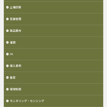
土壌診断
営農管理
薬品散布
灌漑
PR
導入事例
畜産
環境制御
モニタリング・センシング