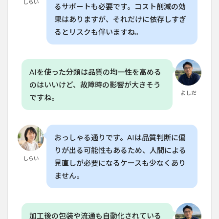
しらい
るサポートも必要です。コスト削減の効
6.5
果はありますが、それだけに依存しすぎ
Q. 日
本の
るとリスクも伴いますね。
農業
で自
動化
技術
AIを使った分類は品質の均一性を高める
は普
及し
のはいいけど、故障時の影響が大きそう
てい
よしだ
ですね。
ます
か？
おっしゃる通りです。AIは品質判断に偏
りが出る可能性もあるため、人間による
しらい
見直しが必要になるケースも少なくあり
ません。
加工後の包装や流通も自動化されている