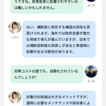
うですね。政策変更に影響されやすいの
園で
ネギ
よしだ
は難しいかもしれません。
を加
工す
るに
はど
うす
はい、補助金に依存する構造の技術も見
れば
受けられます。海外では政府支援が強力
いい
しらい
な地域で導入が進んでいますが、日本で
です
か？
は補助金制度の見直しがあると実運用に
6.4
影響が出る可能性があります。
Q. ネ
ギの
加工
品は
労務コストの面でも、自動化されている
どの
んでしょうか?
くら
よしだ
いの
期間
保存
でき
労働力の削減は大きなメリットですが、
ます
運用に必要なメンテナンスや技術者によ
か？