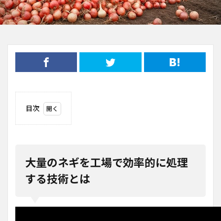
目次
1
大量
のネ
ギを
工場
大量のネギを工場で効率的に処理
で効
率的
する技術とは
に処
理す
る技
術と
は