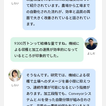
の進
しらい
て紹介されています。農場から工場まで
化
の自動化された流れが、効率と品質の両
5
面で大きく改善されていると話されてい
効率
化と
ます。
品質
の両
立が
実現
9300万トンって結構な量ですね。機械に
され
る理
よる収穫と加工の連携が効率的になって
由
よしだ
いるところが印象的でした。
6
よ
くある質
問
（FAQ）
そうなんです。研究では、機械による収
穫で土壌へのダメージを最小限に抑えつ
6.1
しらい
Q. ネ
つ、連続作業が可能になるという指摘が
ギの
あります。加工段階でも、Conveyorシス
自動
収穫
テムと AIを使った自動分類が組み合わさ
機は
って、品質の一貫性が保たれているとさ