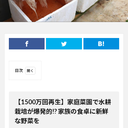
目次
1
【1500
万回再
生】家
庭菜園
【1500万回再生】家庭菜園で水耕
で水耕
栽培が
栽培が爆発的!? 家族の食卓に新鮮
爆発
な野菜を
的!? 家
族の食