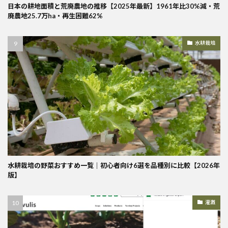
日本の耕地面積と荒廃農地の推移【2025年最新】1961年比30%減・荒
廃農地25.7万ha・再生困難62%
水耕栽培
水耕栽培の野菜おすすめ一覧｜初心者向け6選を品種別に比較【2026年
版】
灌漑