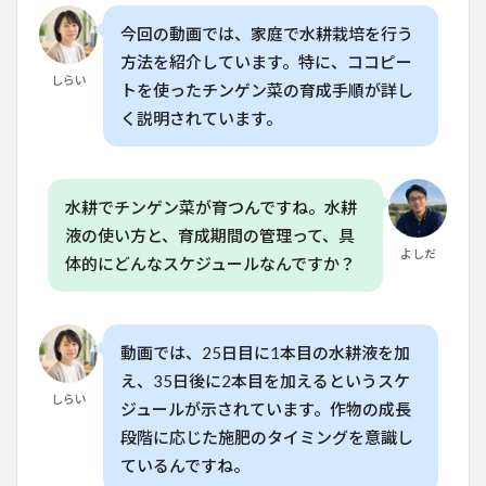
と準
備
今回の動画では、家庭で水耕栽培を行う
4
方法を紹介しています。特に、ココピー
水耕
しらい
トを使ったチンゲン菜の育成手順が詳し
栽培
く説明されています。
のメ
リッ
トと
デメ
リッ
水耕でチンゲン菜が育つんですね。水耕
ト
液の使い方と、育成期間の管理って、具
5
よしだ
体的にどんなスケジュールなんですか？
家庭
菜園
で水
耕栽
培を
動画では、25日目に1本目の水耕液を加
成功
え、35日後に2本目を加えるというスケ
させ
しらい
ジュールが示されています。作物の成長
るた
めの
段階に応じた施肥のタイミングを意識し
ポイ
ているんですね。
ント