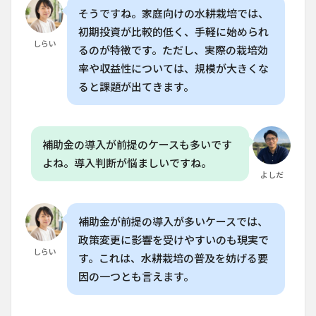
問
そうですね。家庭向けの水耕栽培では、
（FAQ）
初期投資が比較的低く、手軽に始められ
しらい
8.1
るのが特徴です。ただし、実際の栽培効
Q. 水
率や収益性については、規模が大きくな
耕栽
培は
ると課題が出てきます。
家庭
菜園
でど
のく
補助金の導入が前提のケースも多いです
らい
よね。導入判断が悩ましいですね。
のコ
スト
よしだ
がか
かり
ます
補助金が前提の導入が多いケースでは、
か？
政策変更に影響を受けやすいのも現実で
8.2
しらい
す。これは、水耕栽培の普及を妨げる要
Q. 水
耕栽
因の一つとも言えます。
培で
育て
る野