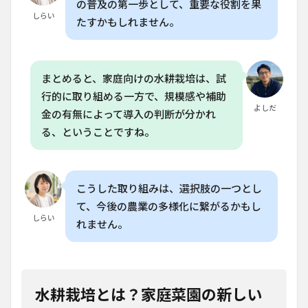
の普及の第一歩として、重要な役割を果
どの
しらい
よう
たすかもしれません。
に管
理し
ます
か？
まとめると、家庭向けの水耕栽培は、試
8.5
行的に取り組める一方で、規模感や補助
Q. 水
よしだ
金の有無によって導入の判断が分かれ
耕栽
培は
る、ということですね。
どの
時期
から
始め
こうした取り組みは、選択肢の一つとし
られ
ます
て、今後の農業の多様化に繋がるかもし
か？
しらい
れません。
水耕栽培とは？家庭菜園の新しい