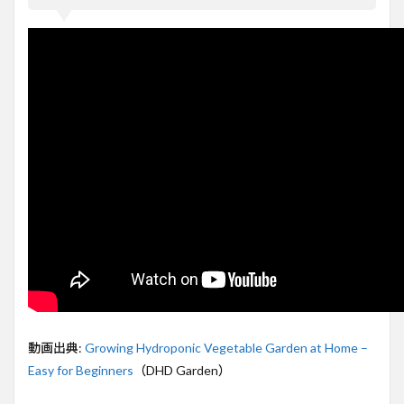
卓に新
鮮な野
菜を
2
水耕
栽培
と
は？
家庭
菜園
の新
しい
潮流
3
家庭
菜園
で水
耕栽
培を
始め
動画出典:
Growing Hydroponic Vegetable Garden at Home –
るに
Easy for Beginners
（DHD Garden）
は？
手順