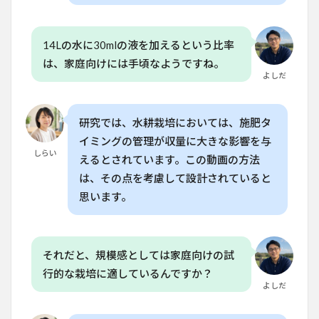
6
水耕
栽培
14Lの水に30mlの液を加えるという比率
の今
は、家庭向けには手頃なようですね。
後の
よしだ
展望
と日
本で
の導
研究では、水耕栽培においては、施肥タ
入状
イミングの管理が収量に大きな影響を与
況
しらい
えるとされています。この動画の方法
7
は、その点を考慮して設計されていると
水耕
栽培
思います。
の実
践例
と家
庭菜
それだと、規模感としては家庭向けの試
園へ
の応
行的な栽培に適しているんですか？
用
よしだ
8
よ
くある質