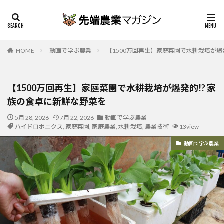
HOME
動画で学ぶ農業
【1500万回再生】家庭菜園で水耕栽培が爆
【1500万回再生】家庭菜園で水耕栽培が爆発的!? 家
族の食卓に新鮮な野菜を
5月 28, 2026
7月 22, 2026
動画で学ぶ農業
ハイドロポニクス
,
家庭菜園
,
家庭農業
,
水耕栽培
,
農業技術
13view
動画で学ぶ農業