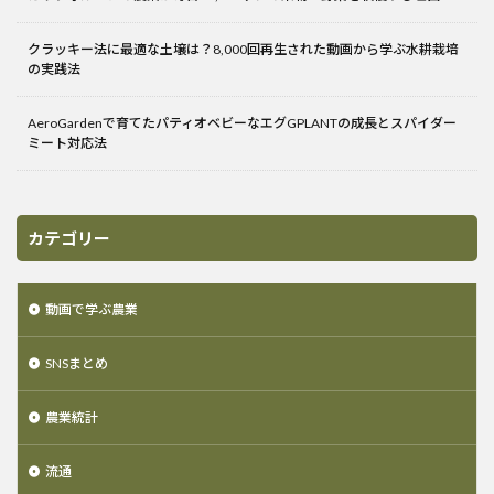
クラッキー法に最適な土壌は？8,000回再生された動画から学ぶ水耕栽培
の実践法
AeroGardenで育てたパティオベビーなエグGPLANTの成長とスパイダー
ミート対応法
カテゴリー
動画で学ぶ農業
SNSまとめ
農業統計
流通