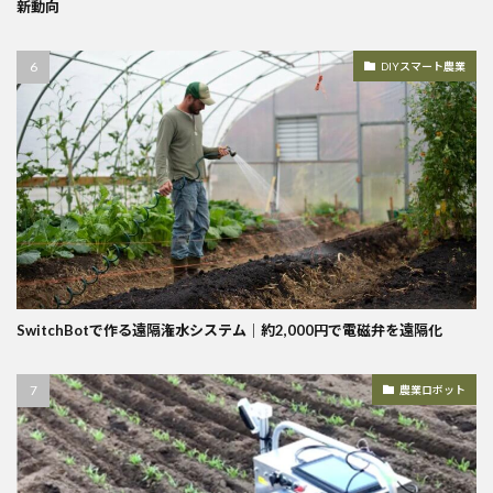
新動向
DIYスマート農業
SwitchBotで作る遠隔潅水システム｜約2,000円で電磁弁を遠隔化
農業ロボット