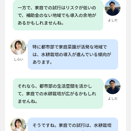
菜の
一方で、家庭での試行はリスクが低いの
種類
は限
で、補助金のない地域でも導入の余地が
られ
よしだ
あるかもしれませんね。
てい
ます
か？
8.3
特に都市部で家庭菜園が活発な地域で
Q. 水
は、水耕栽培の導入が進んでいる傾向が
耕栽
しらい
培で
あります。
よく
ある
失敗
は何
それなら、都市部の生活空間を活かし
です
か？
て、家庭での水耕栽培が広がるかもしれ
よしだ
ませんね。
8.4
Q. 水
耕栽
培の
栄養
そうですね。家庭での試行は、水耕栽培
液は