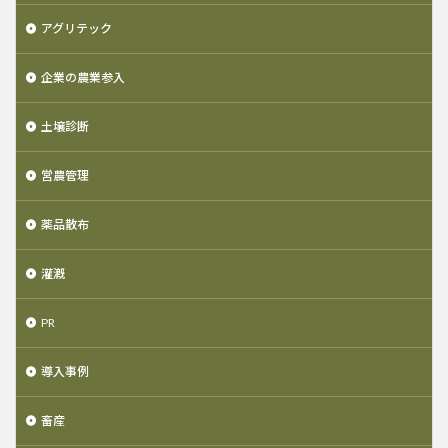
アグリテック
企業の農業参入
土壌診断
営農管理
薬品散布
灌漑
PR
導入事例
畜産