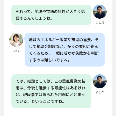
の問
題で
それって、地域や市場の特性が大きく影
はな
く、
響するんでしょうね。
市場
よしだ
の問
題で
す
地域のエネルギー政策や市場の需要、そ
か？
して補助金制度など、多くの要因が絡ん
しらい
でくるため、一概に成功か失敗かを判断
するのは難しいですね。
では、結論としては、この垂直農業の技
術は、今後も進歩する可能性はあるけれ
よしだ
ど、現段階では限られた用途にとどまっ
ている、ということですね。