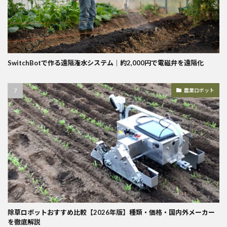
SwitchBotで作る遠隔潅水システム｜約2,000円で電磁弁を遠隔化
農業ロボット
除草ロボットおすすめ比較【2026年版】種類・価格・国内外メーカー
を徹底解説