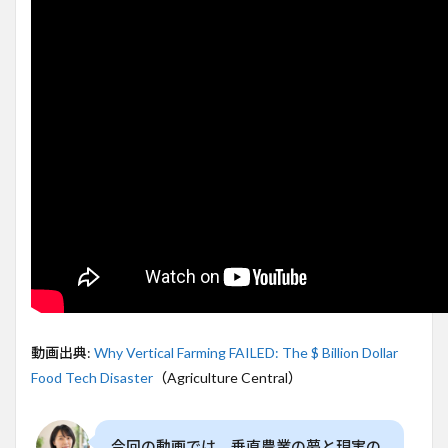
られ
た市
場の
課題
2
垂直
農業
の夢
と現
実の
ギャ
ップ
3
高コ
スト
とエ
ネル
ギー
動画出典:
Why Vertical Farming FAILED: The $ Billion Dollar
問題
Food Tech Disaster
（Agriculture Central）
が致
命的
4
今回の動画では、垂直農業の夢と現実の