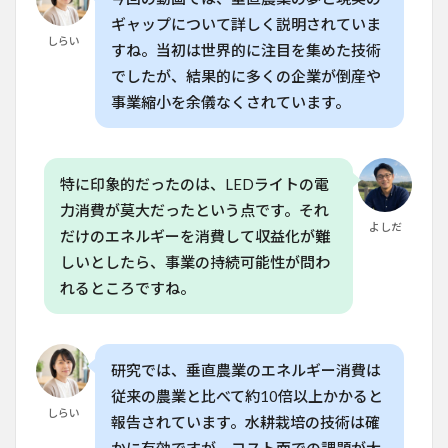
限ら
れた
ギャップについて詳しく説明されていま
作物
しらい
すね。当初は世界的に注目を集めた技術
と市
場の
でしたが、結果的に多くの企業が倒産や
狭さ
事業縮小を余儀なくされています。
5
投資
と期
待の
特に印象的だったのは、LEDライトの電
過剰
力消費が莫大だったという点です。それ
と失
よしだ
敗の
だけのエネルギーを消費して収益化が難
連鎖
しいとしたら、事業の持続可能性が問わ
6
れるところですね。
今後
の可
能性
と改
研究では、垂直農業のエネルギー消費は
善の
方向
従来の農業と比べて約10倍以上かかると
性
しらい
報告されています。水耕栽培の技術は確
7