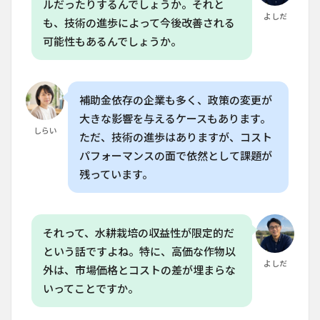
ルだったりするんでしょうか。それと
か？
よしだ
も、技術の進歩によって今後改善される
8.2
可能性もあるんでしょうか。
Q. 垂
直農
業の
コス
トは
補助金依存の企業も多く、政策の変更が
どの
大きな影響を与えるケースもあります。
くら
しらい
ただ、技術の進歩はありますが、コスト
いか
かり
パフォーマンスの面で依然として課題が
ます
残っています。
か？
8.3
Q. 垂
直農
それって、水耕栽培の収益性が限定的だ
業で
という話ですよね。特に、高価な作物以
栽培
でき
よしだ
外は、市場価格とコストの差が埋まらな
る作
いってことですか。
物は
限ら
れて