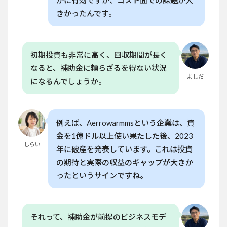
かに有効ですが、コスト面での課題が大
家庭
きかったんです。
菜園
愛好
家へ
のア
ドバ
初期投資も非常に高く、回収期間が長く
イス
なると、補助金に頼らざるを得ない状況
よしだ
8
よ
になるんでしょうか。
くある質
問
（FAQ）
例えば、Aerrowarmmsという企業は、資
8.1
Q. 垂
金を1億ドル以上使い果たした後、2023
直農
しらい
年に破産を発表しています。これは投資
業は
日本
の期待と実際の収益のギャップが大きか
の家
ったというサインですね。
庭菜
園に
使え
る技
術で
それって、補助金が前提のビジネスモデ
す