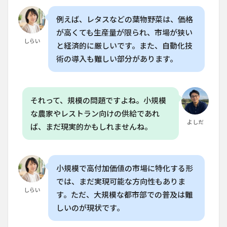
いま
す
例えば、レタスなどの葉物野菜は、価格
か？
が高くても生産量が限られ、市場が狭い
8.4
しらい
と経済的に厳しいです。また、自動化技
Q. 家
術の導入も難しい部分があります。
庭菜
園で
水耕
栽培
を始
それって、規模の問題ですよね。小規模
める
な農家やレストラン向けの供給であれ
には
よしだ
何が
ば、まだ現実的かもしれませんね。
必要
です
か？
8.5
小規模で高付加価値の市場に特化する形
Q. 垂
では、まだ実現可能な方向性もありま
直農
しらい
す。ただ、大規模な都市部での普及は難
業の
失敗
しいのが現状です。
は、
技術