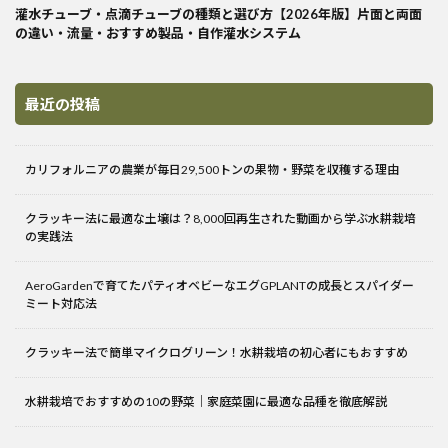
灌水チューブ・点滴チューブの種類と選び方【2026年版】片面と両面
の違い・流量・おすすめ製品・自作灌水システム
最近の投稿
カリフォルニアの農業が毎日29,500トンの果物・野菜を収穫する理由
クラッキー法に最適な土壌は？8,000回再生された動画から学ぶ水耕栽培
の実践法
AeroGardenで育てたパティオベビーなエグGPLANTの成長とスパイダー
ミート対応法
クラッキー法で簡単マイクログリーン！水耕栽培の初心者にもおすすめ
水耕栽培でおすすめの10の野菜｜家庭菜園に最適な品種を徹底解説