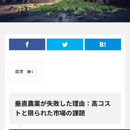
目次
1
垂直
農業
が失
敗し
垂直農業が失敗した理由：高コス
た理
由：
トと限られた市場の課題
高コ
スト
と限