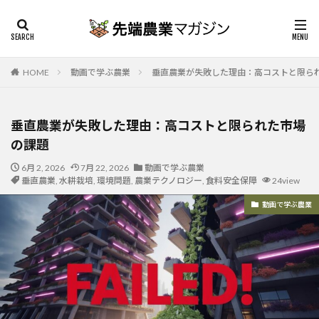
HOME
動画で学ぶ農業
垂直農業が失敗した理由：高コストと限ら
垂直農業が失敗した理由：高コストと限られた市場
の課題
6月 2, 2026
7月 22, 2026
動画で学ぶ農業
垂直農業
,
水耕栽培
,
環境問題
,
農業テクノロジー
,
食料安全保障
24view
動画で学ぶ農業