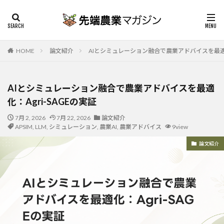
HOME
論文紹介
AIとシミュレーション融合で農業アドバイスを最適化：
AIとシミュレーション融合で農業アドバイスを最適
化：Agri-SAGEの実証
7月 2, 2026
7月 22, 2026
論文紹介
APSIM
,
LLM
,
シミュレーション
,
農業AI
,
農業アドバイス
9view
論文紹介