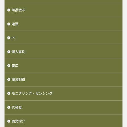
薬品散布
灌漑
PR
導入事例
畜産
環境制御
モニタリング・センシング
代替食
論文紹介