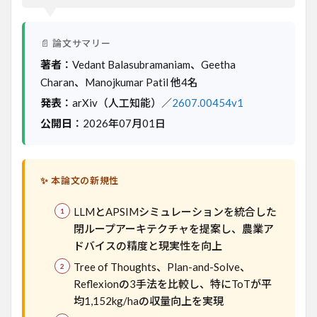
イス
を最
適
化：
📄 論文サマリー
Agri-
著者
：Vedant Balasubramaniam、Geetha
SAGE
の実
Charan、Manojkumar Patil 他4名
証
発表
：arXiv（人工知能）／
2607.00454v1
2
公開日
：2026年07月01日
背景
と課
題
3
✨ 本論文の新規性
手
法・
LLMとAPSIMシミュレーションを統合した
アプ
閉ループアーキテクチャを提案し、農業ア
ロー
チ
ドバイスの精度と現実性を向上
4
Tree of Thoughts、Plan-and-Solve、
実験
Reflexionの3手法を比較し、特にToTが平
結果
均1,152kg/haの収量向上を実現
5