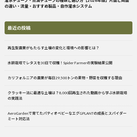
灌水チューブ・点滴チューブの種類と選び方【2026年版】片面と両面
の違い・流量・おすすめ製品・自作灌水システム
最近の投稿
再生型農業がもたらす土壌の変化と環境への影響とは？
水耕栽培でレタスを30日で収穫！Spider Farmerの実験結果公開
カリフォルニアの農業が毎日29,500トンの果物・野菜を収穫する理由
クラッキー法に最適な土壌は？8,000回再生された動画から学ぶ水耕栽培
の実践法
AeroGardenで育てたパティオベビーなエグGPLANTの成長とスパイダー
ミート対応法