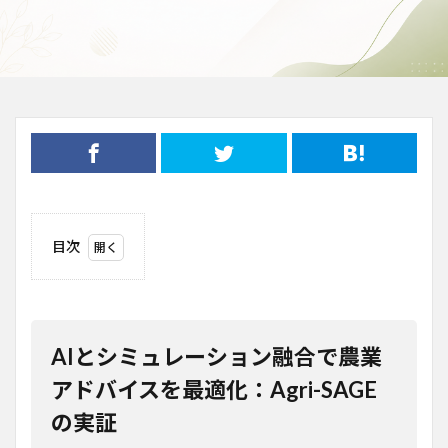
目次
1
AIと
シミ
ュレ
ーシ
AIとシミュレーション融合で農業
ョン
融合
アドバイスを最適化：Agri-SAGE
で農
の実証
業ア
ドバ