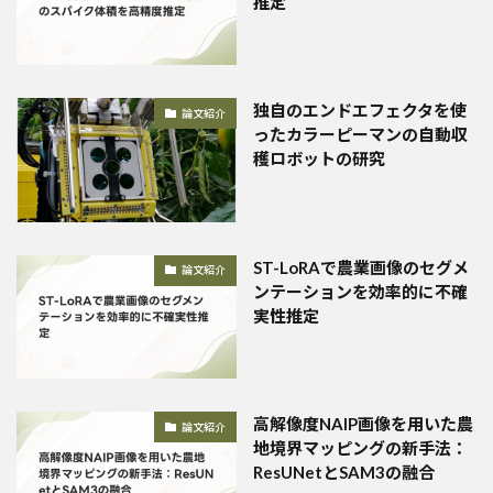
推定
独自のエンドエフェクタを使
論文紹介
ったカラーピーマンの自動収
穫ロボットの研究
ST-LoRAで農業画像のセグメ
論文紹介
ンテーションを効率的に不確
実性推定
高解像度NAIP画像を用いた農
論文紹介
地境界マッピングの新手法：
ResUNetとSAM3の融合