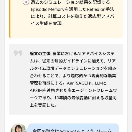
過去のシミュレーション結果を記憶する
意
Episodic Memoryを活用したReflexion手法
義・
応用
により、計算コストを抑えた適応型アドバ
可能
イス生成を実現
性
6
限界
と今
後の
論文の主張
: 農業におけるAIアドバイスシステ
課題
ムは、従来の静的ガイドラインに加えて、リア
7
ルタイム環境データとシミュレーションを組み
日本
合わせることで、より適応的かつ現実的な農業
での
管理を可能にする。Agri-SAGEは、LLMと
適用
可能
APSIMを連携させた多エージェントフレームワ
性
ークであり、10年間の気候変動に耐える収量向
8
上を実証した。
📊
本論
文の
主な
指標
今回の論文はAgri-SAGEというフレーム