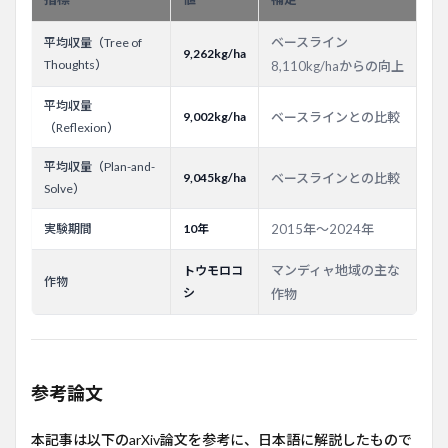
ベースライン
平均収量（Tree of
9,262kg/ha
Thoughts）
8,110kg/haからの向上
平均収量
9,002kg/ha
ベースラインとの比較
（Reflexion）
平均収量（Plan-and-
9,045kg/ha
ベースラインとの比較
Solve）
実験期間
10年
2015年～2024年
マンディャ地域の主な
トウモロコ
作物
シ
作物
参考論文
本記事は以下のarXiv論文を参考に、日本語に解説したもので