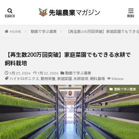
HOME
動画で学ぶ農業
【再生数200万回突破】家庭菜園でもでき
【再生数200万回突破】家庭菜園でもできる水耕で
飼料栽培
5月 25, 2026
7月 22, 2026
動画で学ぶ農業
ハイドロポニクス
,
動物栄養
,
家庭菜園
,
水耕栽培
,
飼料農場
94view
動画で学ぶ農業