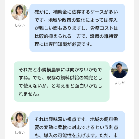
スト
です
確かに、補助金に依存するケースが多い
か？
です。地域や政策の変化によっては導入
8.3
しらい
が難しい面もありますし、労務コストは
Q. 家
比較的抑えられる一方で、設備の維持管
庭菜
園で
理には専門知識が必要です。
飼料
栽培
を始
める
それだと小規模農家には向かないかもで
には
何が
すね。でも、既存の飼料供給の補完とし
必要
よしだ
て使えないか、と考えると面白いかもし
です
か？
れません。
8.4
Q. 飼
料の
それは興味深い視点です。地域の飼料需
栽培
でよ
要の変動に柔軟に対応できるという利点
くあ
しらい
も、導入の可能性を広げます。ただ、市
る失