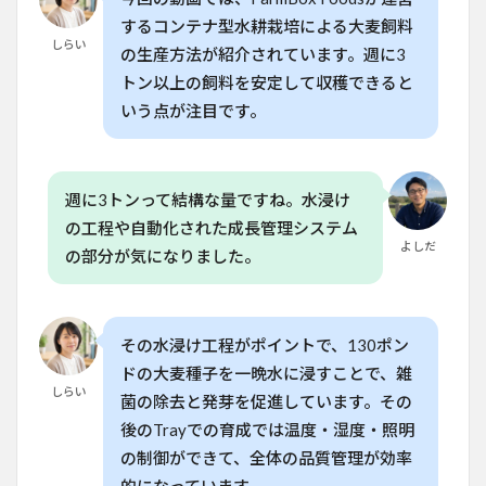
4
するコンテナ型水耕栽培による大麦飼料
収穫
しらい
の生産方法が紹介されています。週に3
も簡
単！
トン以上の飼料を安定して収穫できると
根が
いう点が注目です。
自然
にま
とま
る特
徴
週に3トンって結構な量ですね。水浸け
の工程や自動化された成長管理システム
5
よしだ
家庭
の部分が気になりました。
菜園
でも
実現
可
その水浸け工程がポイントで、130ポン
能！
手間
ドの大麦種子を一晩水に浸すことで、雑
とコ
しらい
菌の除去と発芽を促進しています。その
スト
後のTrayでの育成では温度・湿度・照明
のバ
ラン
の制御ができて、全体の品質管理が効率
ス