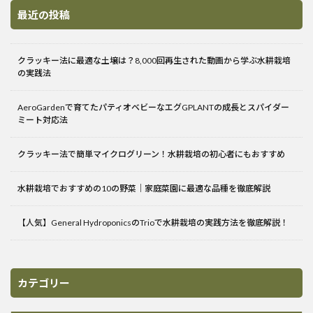
最近の投稿
クラッキー法に最適な土壌は？8,000回再生された動画から学ぶ水耕栽培
の実践法
AeroGardenで育てたパティオベビーなエグGPLANTの成長とスパイダー
ミート対応法
クラッキー法で簡単マイクログリーン！水耕栽培の初心者にもおすすめ
水耕栽培でおすすめの10の野菜｜家庭菜園に最適な品種を徹底解説
【人気】General HydroponicsのTrioで水耕栽培の実践方法を徹底解説！
カテゴリー