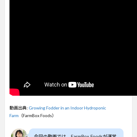
でき
る水
耕で
飼料
栽培
2
水耕
で飼
料を
自作
する
新技
術
3
自動
制御
で安
心！
動画出典:
Growing Fodder in an Indoor Hydroponic
スマ
Farm
（FarmBox Foods）
ート
農業
の実
態
今回の動画では、FarmBox Foodsが運営