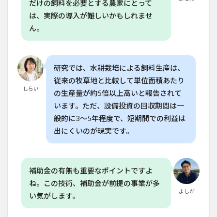
だけの飼料を必要とする農家にとって
耕で
は、実際の導入が難しいかもしれませ
飼料
を育
ん。
てる
には
どの
くら
研究では、水耕栽培による飼料生産は、
いの
時間
従来の牧草地と比較して単位面積あたり
が必
しらい
の生産量が約5倍以上高いと報告されて
要で
す
います。ただ、設備投資の回収期間は一
か？
般的に3〜5年程度で、短期間での利益は
8.2
出にくいのが現実です。
Q. 飼
料の
栽培
に必
補助金の有無も重要なポイントですよ
要な
設備
ね。この技術、補助金が前提の事業が多
はど
よしだ
い気がします。
れく
らい
のコ