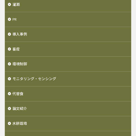
灌漑
PR
導入事例
畜産
環境制御
モニタリング・センシング
代替食
論文紹介
水耕栽培