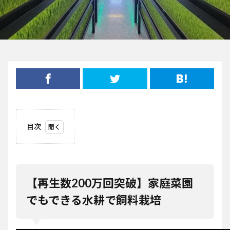
目次
1
【再
生数
200
万回
【再生数200万回突破】家庭菜園
突
破】
でもできる水耕で飼料栽培
家庭
菜園
でも