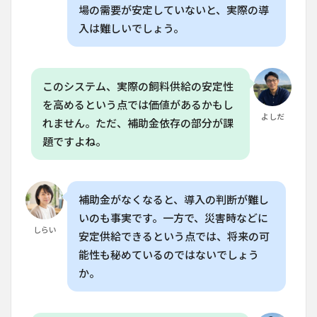
敗は
場の需要が安定していないと、実際の導
あり
入は難しいでしょう。
ます
か？
8.5
Q. 飼
このシステム、実際の飼料供給の安定性
料の
を高めるという点では価値があるかもし
栽培
よしだ
はど
れません。ただ、補助金依存の部分が課
のく
題ですよね。
らい
の頻
度で
行う
必要
補助金がなくなると、導入の判断が難し
があ
いのも事実です。一方で、災害時などに
りま
しらい
安定供給できるという点では、将来の可
す
か？
能性も秘めているのではないでしょう
か。