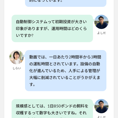
的になっています。
6
日本
の農
業制
自動制御システムって初期投資が大きい
度と
印象がありますが、運用時間はどのくら
比較
して
よしだ
いですか?
みる
7
今後
の展
動画では、一日あたり2時間半から3時間
望と
の運転時間とされています。設備の自動
導入
しらい
化が進んでいるため、人手による管理が
のポ
イン
大幅に削減されていることがうかがえま
ト
す。
8
よ
くある質
問
（FAQ）
規模感としては、1日850ポンドの飼料を
8.1
収穫するって数字も大きいですね。それ
Q. 水
よしだ