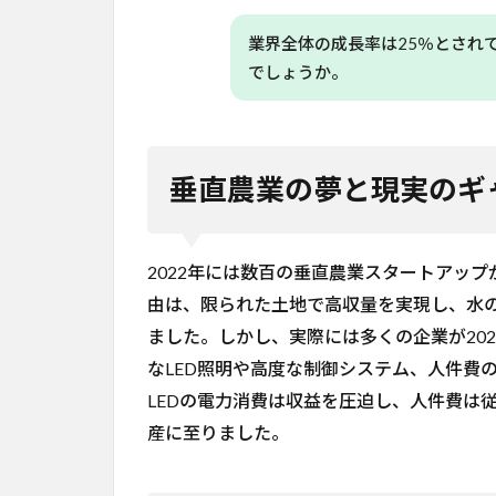
は何
か？
業界全体の成長率は25％とされ
6.3
でしょうか。
Q. 家
庭菜
園で
水耕
垂直農業の夢と現実のギ
栽培
を始
める
には
2022年には数百の垂直農業スタートアッ
何が
必
由は、限られた土地で高収量を実現し、水の
要？
ました。しかし、実際には多くの企業が20
6.4
なLED照明や高度な制御システム、人件費
Q. 垂
LEDの電力消費は収益を圧迫し、人件費は
直農
産に至りました。
業の
将来
の見