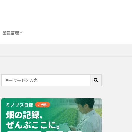
営農管理
圃場管理アプリおすすめ10選
農業用トイレ比較
バイオスティミュラント完全ガイド