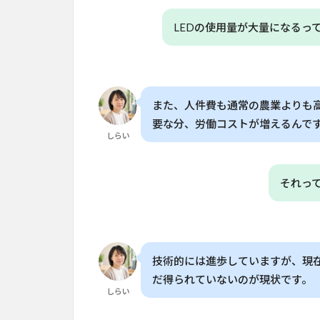
園
に
LEDの使用量が大量になるっ
活
か
せ
る
ポ
また、人件費も通常の農業よりも
イ
要な分、労働コストが増えるんで
ン
しらい
ト
5
それっ
今
後
の
展
望
技術的には進歩していますが、現
と
可
だ得られていないのが現状です。
しらい
能
性