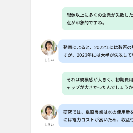
の
ギ
想像以上に多くの企業が失敗し
ャ
ッ
点が印象的ですね。
プ
3
なぜ
動画によると、2022年には数百
垂直
すが、2023年には大半が失敗して
農業
しらい
は失
敗し
たの
それは規模感が大きく、初期費
か？
ャップが大きかったんでしょう
4
日
本
研究では、垂直農業は水の使用量を
の
家
には電力コストが高いため、収益
しらい
庭
菜