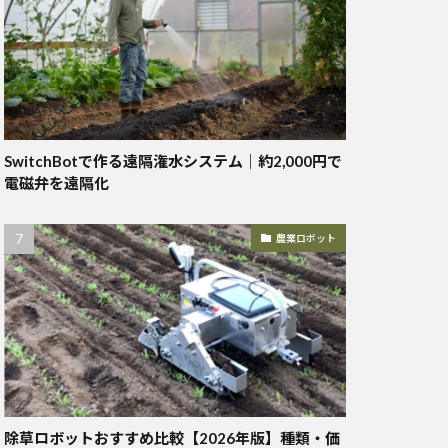
SwitchBotで作る遠隔潅水システム｜約2,000円で
電磁弁を遠隔化
農業ロボット
除草ロボットおすすめ比較【2026年版】種類・価