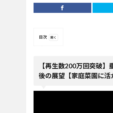
目次
1
【再
生数
200
【再生数200万回突破
万回
突
後の展望【家庭菜園に活
破】
垂直
農業
が失
敗し
た真
実