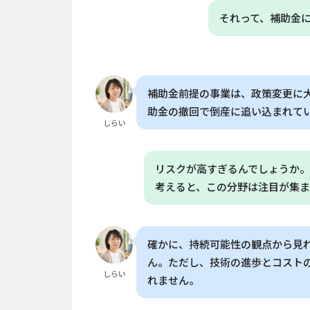
6
よく
それって、補助金
ある質問
（FAQ）
6.1
Q. 垂
補助金前提の事業は、政策変更に
直農
助金の撤回で倒産に追い込まれて
業は
しらい
家庭
菜園
で使
リスクが高すぎるんでしょうか
える
の？
考えると、この分野は注目が集
6.2
Q. 垂
直農
確かに、持続可能性の観点から見
業の
ん。ただし、技術の進歩とコスト
主な
しらい
れません。
失敗
要因