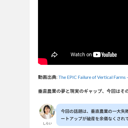
と、
今後
の展
望
【家
庭菜
園に
活か
せる
教
訓】
2
動画出典:
The EPIC Failure of Vertical Farm
垂
直
農
垂直農業の夢と現実のギャップ、今回はそ
業
の
夢
今回の話題は、垂直農業の一大失敗
と
ートアップが破産を余儀なくされ
現
しらい
実