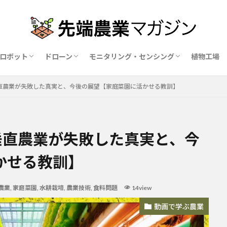
ロボット
ドローン
モニタリング・センシング
植物工場
業ロボットメーカー比較15社
ドローン農薬散布の代行業者比較
ハウス用遮光剤・遮熱剤の比較
農業用環境制御システム比較
垂直農業が失敗した真実と、今後の展望【家庭菜園に活かせる教訓】
垂直農業が失敗した真実と、今
かせる教訓】
農業
,
家庭菜園
,
水耕栽培
,
農業技術
,
食料問題
14view
動画で学ぶ農業